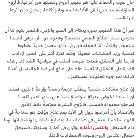
حال طيّب والحفاظ عليه هو تطهير الروح وتنقيتها من أدرانها. فالرّوح
الملوّثة تُفسد حتى أنقى الأغذية المعنوية وأزكاها، وتحول دون أثرها
في القلب.
غير أنّ هذا التطهير بدوره يحتاج إلى الصبر والزمن. فالصبر يتيح لنا أن
نخوض مسار العلاج النفسي بطبيعيّةٍ وهدوء، دون أن نرهق أنفسنا
بالتعجّل والتوتّر. أمّا العجلة فهي في ذاتها مصدرٌ جديدٌ لضغوط
نفسية يزيد المشكلات تعقيدًا. وكلّما تمرّنّا أكثر على الصبر، ازدادت
قدرتنا على التحمّل، فغدت نفوسنا أصلب في مواجهة الشدائد. وهذه
القدرة على التحمّل لا تُعيننا فقط على علاج أمراضنا الحالية، بل تُعدّنا
كذلك لمواجهة تحدّيات المستقبل.
إنّ علاج مشكلات نفسية يتطلّب عزيمةً راسخةً وإرادةً لا تلين. فعلينا
أن نستعدّ لخوض معركةٍ متواصلةٍ تمتدّ على مدى العمر كله، لا
لمرحلةٍ محدودةٍ فحسب. فالرّوح البشرية معرّضةٌ دائمًا للأذى،
والاعتقاد بأنّ أمراضها تزول إلى الأبد بعد علاجٍ مؤقتٍ هو سذاجةٌ في
الفهم. ما دمنا نعيش في هذه الدنيا، ونصارع تضادّاتها وتناقضاتها، وما
دام الشيطان و
النفس الأمّارة
يؤثّران في أفكارنا وسلوكنا، فسيظلّ
حتمال انتكاس الروح وعودة الاضطرابات قائمًا.