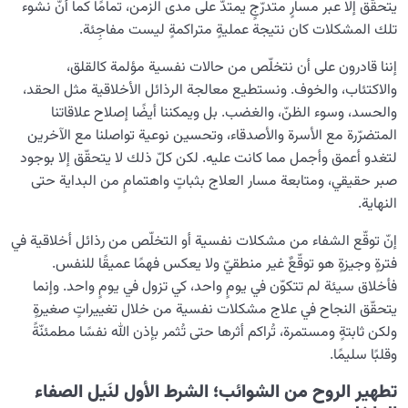
يتحقّق إلا عبر مسارٍ متدرّجٍ يمتدّ على مدى الزمن، تمامًا كما أنّ نشوء
قلوبنا؟
تلك المشكلات كان نتيجة عمليةٍ متراكمةٍ ليست مفاجِئة.
ثلاثة أذكارٍ رئيسة لسکینة القلب وسلامته: ما هي أهم الأذكار
إننا قادرون على أن نتخلّص من حالات نفسية مؤلمة كالقلق،
لسلامة القلب؟
والاكتئاب، والخوف. ونستطيع معالجة الرذائل الأخلاقية مثل الحقد،
والحسد، وسوء الظنّ، والغضب. بل ويمكننا أيضًا إصلاح علاقاتنا
ما مفتاح إدارة أسلوب الحياة؟ وكيف نصنع من المحبّة سبيلاً
إلى السعادة
المتضرّرة مع الأسرة والأصدقاء، وتحسين نوعية تواصلنا مع الآخرين
لتغدو أعمق وأجمل مما كانت عليه. لكن كلّ ذلك لا يتحقّق إلا بوجود
أصل الحبّ في الإنسان وهل نحن نحبُّ الأشخاص أم صفاتهم؟
صبر حقيقي، ومتابعة مسار العلاج بثباتٍ واهتمامٍ من البداية حتى
النهاية.
ما هي طريقة علاج أمراض روحية؟ وهل يوجد علاج نهائي لها؟
إنّ توقّع الشفاء من مشكلات نفسية أو التخلّص من رذائل أخلاقية في
هل يمكن علاج مشكلات نفسية في وقتٍ قصير؟
فترةٍ وجيزةٍ هو توقّعٌ غير منطقيّ ولا يعكس فهمًا عميقًا للنفس.
فأخلاق سيئة لم تتكوّن في يومٍ واحد، كي تزول في يومٍ واحد. وإنما
الإنسان محور الخلق
0/9
يتحقّق النجاح في علاج مشكلات نفسية من خلال تغييراتٍ صغيرةٍ
ولكن ثابتةٍ ومستمرة، تُراكم أثرها حتى تُثمر بإذن الله نفسًا مطمئنّةً
رؤية عالم الغيب
0/9
وقلبًا سليمًا.
تطهير الروح من الشوائب؛ الشرط الأول لنَيل الصفاء