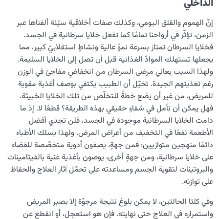
الداخلي
إنّ الهموم والقلق اليومي، وكذلك صفات أخلاقية سيّئة ألفناها عبر
الزمن، تؤثّر في أرواحنا تمامًا كما تفعل خلايا سرطانية في الجسد.
فخلايا السرطان تمتاز بسرعة نموّ عالية ونشاطٍ استقلابيّ كبير، مما
يجعلها تستهلك الموادّ الغذائية قبل أن تصل إلى الخلايا السليمة.
ولهذا السبب يعاني مرضى السرطان من انخفاضٍ مفاجئ في الوزن
رغم تغذيتهم الجيدة. تخيّل أن الطبيب يكتفي بوصف أغذية مقوية
للمريض، من غير أن يضع خطةً للتخلّص من تلك الخلايا الخبيثة.
فهل يمكن أن نأمل في شفاءٍ حقيقي بهذه الطريقة؟ قطعًا لا. إذ ما
دامت الخلايا السرطانية موجودة في الجسد، فلن تجدي أفضل
الأطعمة نفعًا في التخفيف من أعراض المرض. ولهذا يسلك الأطباء
دائمًا منهجين متوازيين: فمن جهةٍ، يصفون أدوية متخصّصة للقضاء
على خلايا سرطانية، ومن جهةٍ أخرى، يوصون بأغذية غنية بالفيتامينات
والبروتينات لتقوية الجسم ومساعدته على تحمّل آثار العلاج والحفاظ
على توازنه.
وفي كلتا الحالتين، لا يمكن بلوغ نتيجة مرجوّة إلا بصبر المريض
واستمراره في العلاج حتى نهايته. فإن هو استعجل، أو انقطع عن