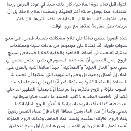
الدواء قبل تمام دورة العلاجية، كان ذلك سببًا في عودة المرض وربما
اشتداده، مما يجعل حالته أكثر تعقيدًا، ويُصعّب العلاج لاحقًا. بل إنّ
بعض علاجات كانت فعّالة في البداية قد تفقد تأثيرها، لأنّ خلايا
مريضة تطوّر مقاومةً ضدّها مع مرور الوقت.
هذه الصورة تنطبق تمامًا على علاج مشكلات نفسية. فنحن، على مدى
سنواتٍ طويلة، قد اعتدنا على مجموعةٍ من عادات سيئة ومعتقدات
مدمّرة، تغلغلت في أعماقنا الظاهرة والخفية كخلايا خبيثة في نسيج
الروح. ومن الطبيعي أنّ بقاء هذه السموم في باطن النفس يجعل أيّ
سعيٍ نحو “الحال الجيّد” و”الطمأنينة” جهدًا ضائعًا أشبه بالطرق على
الماء. إنّ أعمال روحية، بل وحتى الدنيوية، التي يمكنها أن تجلب لنا
السعادة والسكينة كثيرة ومتنوّعة، غير أنّها لن تؤتي ثمارها ما دامت
القلوب ملوّثة والرّوح مكدّرة، وما لم نبدأ أوّلًا بعملية التطهير الداخلي.
فكما أنّ الأطعمة المغذية لا تُفيد الجسد ما دامت خلايا سرطانية
تعبث فيه، كذلك أغذية روحية نورانية لا تُغذّي الروح الملوّثة كما
ينبغي. وكما أنّ نقاء الماء رهينٌ بنظافة الإناء، فإنّ صفاء النفس رهينٌ
بنقاء الروح. فالإِناء المتّسخ يُفسد الماء الطاهر، وكذلك الروح الملوّثة
تُفسد أصفى المعاني وأنور الأعمال. ومن هنا، فإنّ أول شرطٍ لتحقيق