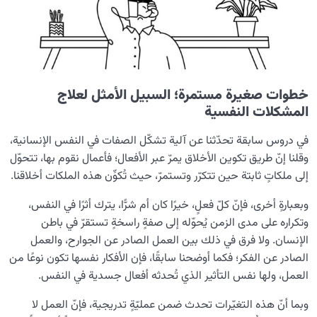
مقارنة نتائج المثابرة في الخير والشر: لماذا يدوم الخير ويزول
الشر؟
أهل البيت (عليهم السلام) محور الخير والبركة في المعارف
الإسلامية
خطوات صغيرة مستمرة؛ السبيل الأمثل لعلاج
هل العمل الصالح مقبول دائماً؟ بحث في المعيار الأساسي
المشكلات النفسية
لقبول الأعمال
في دروس سابقة تحدّثنا عن آلية تشكّل الصفات في النفس الإنسانية،
منشأ التفكير الإيجابي الإسلامي وكيف يؤدي إلى إصلاح أسلوب
وقلنا إنّ طريق تكوين الأخلاق يمرّ عبر الأفعال؛ فأعمال نقوم بها، تتحوّل
الحياة
إلى ملكاتٍ ثابتة حين تتكرّر وتستمرّ، حيث تُكوِّن هذه الملكات أخلاقنا.
دور الصبر في اكتساب قلب سليم: لماذا يُعدّ الصبر مفتاح
وبعبارةٍ أخرى، فإنّ كلّ فعلٍ، خيرًا كان أم شرًّا، يترك أثرًا في النفس،
سلامة القلب؟
وتكراره على مدى الزمن يُحوّله إلى صفةٍ راسخةٍ تستقرّ في باطن
الإنسان. ولا فرق في ذلك بين العمل الصادر عن الجوارح، والعمل
أنواع الصبر ودورها المحوري في تحديد مسار الحياة
الصادر عن الفكر؛ فكما أوضحنا سابقًا، فإن الأفكار نفسها تكون نوعًا من
هل ترتبط سلامة قلب الإنسان بقدرته على ضبط الخيال؟ وما
العمل، ولها نفس التأثير الذي تُحدثه أفعال جسدية في النفس.
سرّ هذه الضرورة؟
وبما أنّ هذه التغيّرات تحدث ضمن عمليّةٍ تدريجية، فإنّ العمل لا