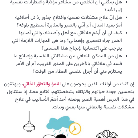
العمل
هل يمكنني أن أتخلّص من مشاعر مؤذية واضطرابات نفسية
إلى الأبد؟
كيف يمكن للعمل المقبول أن يُحوِّلنا إلى نُسخةٍ أفضل من
هل إنّ علاج مشكلات نفسية واقتلاع جذور رذائل أخلاقية
أنفسنا؟
أمرٌ بعيد المنال، أم أنّني بالصبر والمثابرة أستطيع بلوغه؟
كيف لي أن أُرمّم علاقاتي مع أهل وأصدقاء، والتي أصابها
هل بلوغ مقام النبوة قاصر على أفراد بعينهم أم متاح للجميع؟
الضرر جراء تقصيري وإهمالي؟ وما هي المهارات اللازمة التي
ما هو التحوّل الذاتي وما العلاقة بينه وبين سلامة القلب؟
يتوجب علي اكتسابها لإنجاح هذا المسعى؟
هل من الممكن التعافي من مشكلاتي النفسية وإصلاح ما
كيفية تحقيق الأهداف السامية وبناء حياة هادفة وذات معنى
فسد في علاقاتي بالآخرين على المدى القريب، أم أن الأمر
عبر الجدية والتخطيط
يستلزم مني أن أُجزل لنفسي العطاء من الوقت؟
الخيال والنيّة: آلياتان مؤثرتان في تسهيل أو إعاقة مسار الحياة
إن كنتَ من أولئك الذين يحرصون على
النموّ والتطوّر الذاتي
، ويهتمّون
وتحقيق الأهداف
بتحسين جودة حياتهم والارتقاء بشخصيّتهم، فتابع معنا. إذ سنتناول
في هذا الدرس أهمية الصبر بوصفه أحد أهمّ الأساليب في علاج
ضبط النفس: ماهيته ودوره في كبح الأفكار السلبية
مشكلات نفسية والتعافي منها بعمقٍ وثبات.
دراسة في الفرق بين الخير والشر، ومطلقية موقعهما أو نسبيته
ما هي أهم معايير التمييز بين الخير والشر في القرارات
اليومية؟