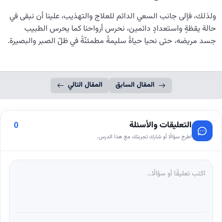
ولذلك، فإلى جانب السعي الدائم للعلاج والتهذيب، علينا أن نبقى في
حالة يقظةٍ واستعدادٍ دائمين، نحرس أرواحنا كما يحرس الطبيب
جسد مريضه، حتى نحيا حياةً سليمةً مطمئنّةً في ظلّ الصبر والبصيرة.
المقال السابق
المقال التالي
التعليقات والأسئلة
0
اطرح سؤالًا أو شارك تجربتك مع هذا الدرس.