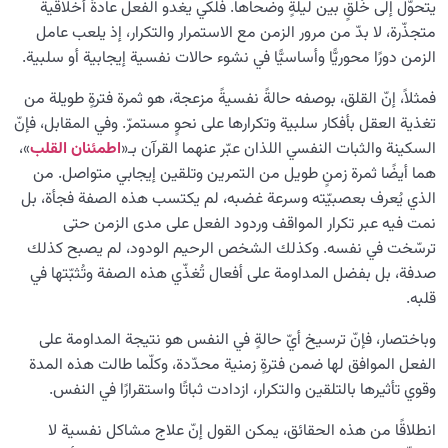
التكيف القلبي مع البرزخ وتأثيره على المصير الأخروي
يتحوّل إلى خُلقٍ بين ليلةٍ وضحاها. فلكي يغدو الفعل عادةً أخلاقيةً
متجذّرة، لا بدّ من مرور الزمن مع الاستمرار والتكرار، إذ يلعب عامل
هل تُهدد تعلقات نفسية سلامة الروح والقلب؟
الزمن دورًا محوريًّا وأساسيًّا في نشوء حالات نفسية إيجابية أو سلبية.
الشوق إلى الموت: سببه وهل هو رغبة إيجابية أم مؤشر
فمثلاً، إنّ القلق، بوصفه حالةً نفسيةً مزعجة، هو ثمرة فترةٍ طويلة من
للاكتئاب؟
تغذية العقل بأفكار سلبية وتكرارها على نحوٍ مستمرّ. وفي المقابل، فإنّ
ما هي علامات قلب سليم؟ وما خصائص تكشف لنا صحة
السكينة والثبات النفسي اللذان عبّر عنهما القرآن بـ«
اطمئنان القلب
»،
النفس لدى الإنسان؟
هما أيضًا ثمرة زمنٍ طويل من التمرين وتلقين إيجابي متواصل. من
الذي يُعرف بعصبيّته وسرعة غضبه، لم يكتسب هذه الصفة فجأة، بل
هل يُفضي تحليل جذور السلوك الإنساني وتصحيحها إلى
نمت فيه عبر تكرار المواقف وردود الفعل على مدى الزمن حتى
تحقيق سلامة القلب؟
ترسّخت في نفسه. وكذلك الشخص الرحيم الودود، لم يصبح كذلك
صدفة، بل بفضل المداومة على أفعال تُغذّي هذه الصفة وتُثبّتها في
ماهية الصراط الحقيقية: هل الصراط حقيقة قاطعة أم مجرد
استعارة دينية؟
قلبه.
وباختصار، فإنّ ترسيخ أيّ حالةٍ في النفس هو نتيجة المداومة على
ما هو مسار العبور على الصراط؟ وهل يمكن اختصار رحلة
العبور؟
الفعل الموافق لها ضمن فترةٍ زمنية محدّدة، وكلّما طالت هذه المدة
وقوي تأثيرها بالتلقين والتكرار، ازدادت ثباتًا واستقرارًا في النفس.
الرضا عن الله: مؤشر لسلامة القلب أم مجرد استجابة للظروف؟
انطلاقًا من هذه الحقائق، يمكن القول إنّ علاج مشاكل نفسية لا
ما هي أعظم أمانة الله في حياتنا، وما دور حفظها في شفاء