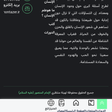
6737739105
الإنسان
بريد إلكتروني
لطرح أسئلة كبرى حول وجود الإنسان
ما هوعلم
@montazer.ir
ومعناه. إن التساؤلات التي لا تزال دون
الإنسان ؟
إجابة حول طبيعتنا وعلاقتنا بالكون قد
کتب
تساهم في شعور الإنسان بالقلق والحزن
الدورات
والخوف من الحياة. فغياب المعرفة
الشاملة عن أنفسنا والعالم من حولنا قد
يجعلنا نشعر بالوحدة والتيه، مما يعيق
سعينا نحو الحب والهدوء النفسي
والسعادة المستدامة.
جميع الحقوق محفوظة لهيئة منتظري
الإمام المنصور (عليه السلام)
الختیاراللغ
الدورات
المنتجات
الصفحة الرئيسية
المصادر