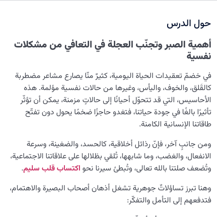
نضوج الطفل الغالي للروح
0/8
حول الدرس
القضاء والقدر والاختيار
0/13
أهمية الصبر وتجنّب العجلة في التعافي من مشكلات
الابتلاء والامتحان في مسيرة الحياة
0/26
نفسية
الشيطان… العدوّ المبين
0/14
في خضمّ تعقيدات الحياة اليومية، كثيرٌ منّا يصارع مشاعر مضطربة
كالقَلق، والخوف، واليأس، وغيرها من حالات نفسية مؤلمة. هذه
الأمراض الخفية للروح
0/15
الأحاسيس، التي قد تتحوّل أحيانًا إلى حالاتٍ مزمنة، يمكن أن تؤثّر
تأثيرًا بالغًا في جودة حياتنا، فتغدو حاجزًا ضخمًا يحول دون تفتّح
معرفة الجنة والنار
0/22
طاقاتنا الإنسانية الكامنة.
النظرة الأبدية والاستعداد للآخرة
0/14
ومن جانبٍ آخر، فإنّ رذائل أخلاقية، كالحسد، والضغينة، وسرعة
الانفعال، والغضب، وما شابهها، تُلقي بظلالها على علاقاتنا الاجتماعية،
من الخيال إلى سلامة القلب
0/31
وتُضعف صلتنا بالله تعالى، وتُبطئ سيرنا نحو
اكتساب قلب سليم
.
وهنا تبرز تساؤلاتٌ جوهرية تشغل أذهان أصحاب البصيرة والاهتمام،
ثمرة العمل المقبول وعلاقتها بهدف وجودنا
فتدفعهم إلى التأمل والتفكّر:
شروط قبول الأعمال: دراسة الأركان الثلاثة الأساسية لقبول