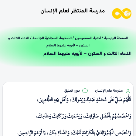
مدرسة المنتظر لعلم الإنسان
الصفحة الرئیسیة
/
أدعية المعصومين
/
الصحيفة السجادية الجامعة
/ الدعاء الثالث و
الستون – لأبويه عليهما السلام
الدعاء الثالث و الستون – لأبويه عليهما السلام
مدرسة علم الإنسان
دون تعليق
اَللّٰهُمَ صَلِّ عَلَی مُحَمَّدٍ عَبْدِكَ وَرَسُولِكَ، وَأَهْلِ بَيْتِهِ الطَّاهِرِينَ،
وَاخْصُصْهُمْ بِأَفْضَلِ صَلَوَاتِكَ، وَرَحْمَتِكَ وَبَرَكَاتِكَ وَسَلَامِكَ،
وَاخْصُصِ اللّٰهُمَّ وَالِدَيَّ بِالْكَرَامَةِ لَدَيْكَ، وَالصَّلَاةِ مِنْكَ، یَا أَرْحَمَ الرَّاحِمِینَ
.