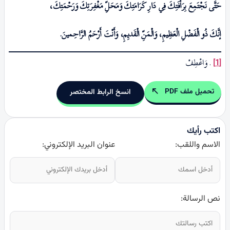
حَتَّى نَجْتَمِعَ بِرَأْفَتِكَ فِي دَارِ كَرَامَتِكَ وَمَحَلِّ مَغْفِرَتِكَ وَرَحْمَتِكَ،
إنَّكَ ذُو الْفَضْلِ الْعَظِيمِ، وَالْمَنِّ الْقَديِمِ، وَأَنْتَ أَرْحَمُ الرَّاحِمینَ
.
. وَاعْطِفْ
[1]
تحميل ملف PDF
انسخ الرابط المختصر
اكتب رأيك
الاسم واللقب:
عنوان البريد الإلكتروني:
نص الرسالة: