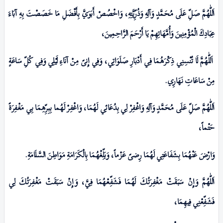
اَللّٰهُمَّ صَلِّ عَلَی مُحَمَّدٍ وَآلِهِ وَذُرِّيَّتِهِ، وَاخْصُصْ أَبَوَيَّ بِأَفْضَلِ مَا خَصَصْتَ بِهِ آبَاءَ
عِبَادِكَ الْمُؤْمِنِینَ وَأُمَّهَاتِهِمْ یَا أَرْحَمَ الرَّاحِمِینَ،
اَللّٰهُمَّ لَا تُنْسِنِي ذِكْرَهُمَا فِي أَدْبَارِ صَلَوَاتِي، وَفِي إِنیً مِنْ آنَاءِ لَيْلِي وَفِي كُلِّ سَاعَةٍ
مِنْ سَاعَاتِ نَهَارِي.
اَللّٰهُمَّ صَلِّ عَلَى مُحَمَّدٍ وَآلِهِ وَاغْفِرْ لِي بِدُعَائِي لَهُمَا، وَاغْفِرْ لَهُما بِبِـرِّهِمَا بِي مَغْفِرَةً
حَتْماً،
وَارْضَ عَنْهُمَا بِشَفَاعَتِي لَهُمَا رِضیً عَزْماً، وَبَلِّغْهُمَا بِالْكَرَامَةِ مَوَاطِنَ السَّلَامَةِ
.
اَللّٰهُمَّ وَإِنْ سَبَقَتْ مَغْفِرَتُكَ لَهُمَا فَشَفِّعْهُمَا فِيَّ، وَإِنْ سَبَقَتْ مَغْفِرَتُكَ لِي
فَشَفِّعْنِي فِيهِمَا،