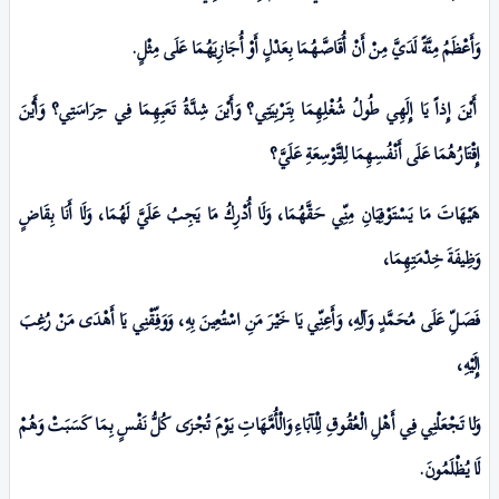
وَأَعْظَمُ مِنَّةً لَدَيَّ مِنْ أَنْ أُقَاصَّهُمَا بِعَدْلٍ أَوْ أُجَازِيَهُمَا عَلَی مِثْلٍ.
أَيْنَ إِذاً یَا إِلَهِي طُولُ شُغْلِهِمَا بِتَـرْبِيَتِي؟ وَأَيْنَ شِدَّةُ تَعَبِهِمَا فِي حِرَاسَتِي؟ وَأَيْنَ
إِقْتَارُهُمَا عَلَی أَنْفُسِهِمَا لِلتَّوْسِعَةِ عَلَيَّ؟
هَيْهَاتَ مَا يَسْتَوْفِيَانِ مِنِّي حَقَّهُمَا، وَلَا أُدْرِكُ مَا يَجِبُ عَلَيَّ لَهُمَا،
وَلَا أَنَا بِقَاضٍ
وَظِيفَةَ خِدْمَتِهِمَا،
فَصَلِّ عَلَی مُحَمَّدٍ وَآلِهِ، وَأَعِنِّي یَا خَیْرَ مَنِ اسْتُعِینَ بِهِ، وَوَفِّقْنِي یَا أَهْدَى مَنْ رُغِبَ
إِلَيْهِ،
وَلا تَجْعَلْنِي فِي أَهْلِ الْعُقُوقِ لِلْآبَاءِ وَالْأُمَّهَاتِ يَوْمَ تُجْزَى كُلُّ نَفْسٍ بِـمَا كَسَبَتْ وَهُمْ
لَا يُظْلَمُونَ
.