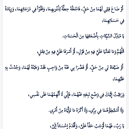
أَوْ ضَاعَ قِبَلِي لَهُمَا مِنْ حَقٍّ، فَاجْعَلْهُ حِطَّةً لِذُنُوبِهِمَا،
وَعُلُوّاً فِي دَرَجَاتِهِمَا، وَزِيَادَةً
فِي حَسَنَاتِهِمَا،
یَا مُبَدِّلَ السَّيِّئَاتِ بِأَضْعَافِهَا مِنَ الْحَسَنَاتِ
.
اَللّٰهُمَّ وَمَا تَعَدَّيَا عَلَيَّ فِيهِ مِنْ قَوْلٍ، أَوْ أَسْـرَفَا عَلَيَّ فِيهِ مِنْ فِعْلٍ،
أَوْ ضَيَّعَاهُ لِي مِنْ حَقٍّ، أَوْ قَصَّـرَا بِي عَنْهُ مِنْ وَاجِبٍ فَقَدْ وَهَبْتُهُ لَهُمَا، وَجُدْتُ بِهِ
عَلَيْهِمَا،
وَرَغِبْتُ إِلَيْكَ فِي وَضْعِ تَبِعَتِهِ عَنْهُمَا، فَإِنِّي لَا أَتَّهِمُهُمَا عَلَی نَفْسِي،
وَلَا أَسْتَبْطِؤُهُمَا فِي بِرِّي، وَلَا أَكْرَەُ مَا تَوَلَّيَاهُ مِنْ أَمْرِي
.
یَا رَبِّ، فَهُمَا أَوْجَبُ حَقّاً عَلَيَّ، وَأَقْدَمُ إِحْسَاناً إِلَيَّ،