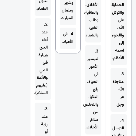
تناول
وشهر
الحماية،
الأخلاق،
الطعام.
رمضان
والتوكل
والعافية،
المبارك.
على
وطلب
2.
الله،
الخير،
عند
4. في
واللجوء
والشفاء.
أداء
الأعياد.
إلى
الحج
اسمه
3.
وزيارة
الأعظم.
لتيسير
قبر
الأمور
النبي
3.
في
والأئمة
مناجاة
الحياة،
(عليهم
الله
رفع
السلام).
عز
البلايا،
وجل
والتخلص
3.
من
عند
مذامّ
4.
رؤية
الأخلاق.
التوسل
أو