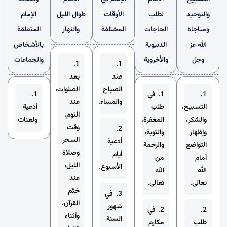
والتوحيد
لطلب
الأوقات
طوال الليل
الإمام
ومناجاة
الحاجات
المختلفة
والنهار
المتعلقة
الله عز
الدنيوية
بالأشخاص
وجل
والأخروية
والجماعات
1.
1.
عند
بعد
الصباح
الصلوات،
1.
1. في
1.
والمساء.
عند
التسبيح،
طلب
أدعية
النوم،
والشكر،
المغفرة،
ولعنات
وقت
2.
وإظهار
والتوبة،
السحر
أدعية
التواضع
والرحمة
وصلاة
أيام
أمام
من
الليل،
الأسبوع.
الله
الله
عند
تعالى.
تعالى.
ختم
3. في
القرآن،
شهور
2.
2. في
وأثناء
السنة
طلب
مكارم