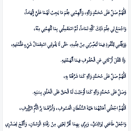
اَللّٰهُمَّ صَلِّ عَلَی مُحَمَّدٍ وَآلِهِ، وَأَلْهِمْنِي عِلْمَ مَا يَجِبُ لَهُمَا عَلَيَّ إِلْهَاماً،
وَاجْمَعْ لِي عِلْمَ ذَلِكَ كُلِّهِ تَمَاماً، ثُمَّ اسْتَعْمِلْنِي بِمَا تُلْهِمُنِي مِنْهُ،
وَوَفِّقْنِي لِلنُّفُوذِ فِيمَا تُبَصِّرُنِي مِنْ عِلْمِهِ، حَتَّى لَا يَفُوتَنِي اسْتِعْمَالُ شَيْ‏ءٍ عَلَّمْتَنِيهِ،
وَلَا تَثْقُلَ أَرْكَانِي عَنِ الْحُفُوفِ فِيمَا أَلْهَمْتَنِيهِ.
اَللّٰهُمَّ صَلِّ عَلَی مُحَمَّدٍ وَآلِهِ كَمَا شَـرَّفْتَنَا بِهِ،
وَصَلِّ عَلَی مُحَمَّدٍ وَآلِهِ كَمَا أَوْجَبْتَ لَنَا الْحَقَّ عَلَی الْخَلْقِ بِسَبَبِهِ
.
اَللّٰهُمَّ اجْعَلْنِي أَهَابُهُمَا هَيْبَةَ السُّلْطَانِ الْعَسُوفِ، وَأَبَرُّهُمَا بِرَّ الْأُمِّ الرَّؤُوفِ،
وَاجْعَلْ طَاعَتِي لِوَالِدَيَّ، وَبِرِّي بِهِمَا أَقَرَّ لِعَيْنِي مِنْ رَقْدَةِ الْوَسْنَانِ،
وَأَثْلَجَ لِصَدْرِي