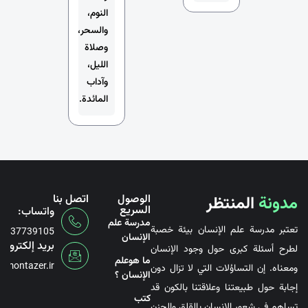
النوم،
والسحر،
وصلاة
الليل،
وآداب
المائدة.
مدونة
المنتظر
الوصول
اتصل بنا
السريع
واتساب:
مدرسة علم
تعتبر مدرسة علم الإنسان بيئة خصبة
6737739105
الإنسان
بريد إلكتروني
لطرح أسئلة كبرى حول وجود الإنسان
ما هوعلم
@montazer.ir
ومعناه. إن التساؤلات التي لا تزال دون
الإنسان ؟
إجابة حول طبيعتنا وعلاقتنا بالكون قد
کتب
تساهم في شعور الإنسان بالقلق والحزن