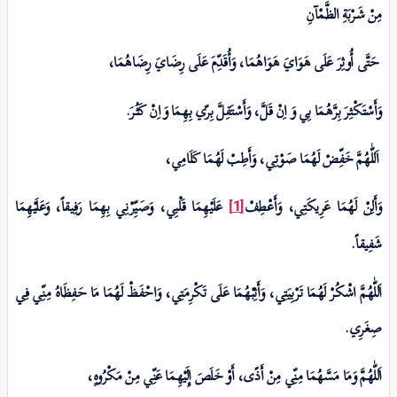
مِنْ شَـرْبَةِ الظَّمْآنِ
حَتَّى أُوثِرَ عَلَی هَوَايَ هَوَاهُمَا، وَأُقَدِّمَ عَلَی رِضَايَ رِضَاهُمَا،
وَأَسْتَكْثِـرَ بِرَّهُمَا بِي وَ اِنْ قَلَّ، وَأَسْتَقِلَّ بِرّي بِهِمَا وَاِنْ كَثُـرَ.
اَللّٰهُمَّ خَفِّضْ لَهُمَا صَوْتِي، وَأَطِبْ لَهُمَا كَلَامِي،
وَأَلِنْ لَهُمَا عَرِيكَتِي، وَأَعْطِفْ
عَلَيْهِمَا قَلْبِي، وَصَیِّرْنِي بِهِمَا رَفِيقاً، وَعَلَيْهِمَا
[1]
شَفِيقاً
.
اَللّٰهُمَّ اشْكُرْ لَهُمَا تَرْبِيَتِي، وَأَثِبْهُمَا عَلَی تَكْرِمَتِي، وَاحْفَظْ لَهُمَا مَا حَفِظَاهُ مِنِّي فِي
صِغَرِي.
اَللّٰهُمَّ وَمَا مَسَّهُمَا مِنِّي مِنْ أَذًى، أَوْ خَلَصَ إِلَيْهِمَا عَنِّي مِنْ مَكْرُوهٍ،