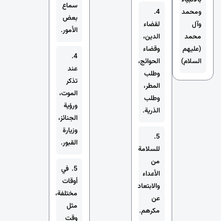
بالأنبياء
سماع
ومحمد
4.
بعض
وآل
لقضاء
الأمور.
محمد
الدين،
(عليهم
وقضاء
4.
السلام)
الحوائج،
عند
وطلب
تذكر
المطر،
الموت،
وطلب
ورؤية
الذرية.
الجنائز،
وزيارة
5.
القبور.
للسلامة
من
5. في
الأعداء
أوقات
والابتعاد
مختلفة،
عن
مثل
مكرهم.
وقت