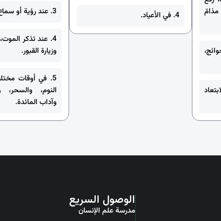
ذامّ
3. عند رؤية أو سماع بعض الأمور.
4. في الأعياد.
4. عند تذكر الموت، 
وائج،
وزيارة القبور.
5. في أوقات مختل
بتعاد
النوم، والسحر، و
وآداب المائدة.
الوصول السريع
مدرسة علم الإنسان