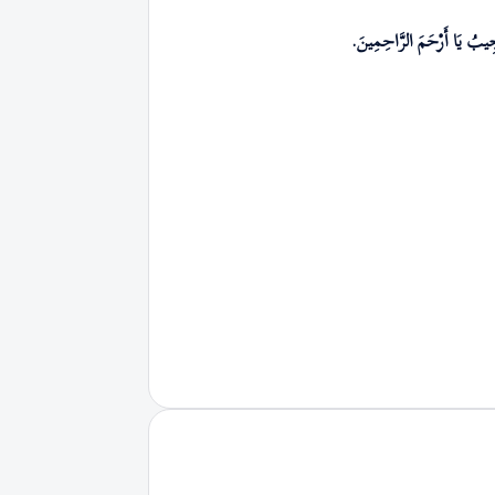
يبُ يَا أَرْحَمَ الرَّاحِمِينَ.