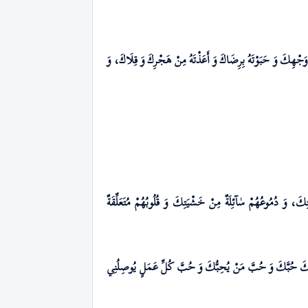
لَى وَجْهِكَ وَ حَبَوْتَهُ بِرِضَاكَ وَ أَعَذْتَهُ مِنْ هَجْرِكَ وَ قِلَاكَ، وَ
ِكَ، وَ دُمُوعُهُمْ سٰآئِلَةٌ مِنْ خَشْيَتِكَ وَ قُلُوبُهُمْ مُتَعَلِّقَةٌ
ْأَلُكَ حُبَّكَ وَ حُبَّ مَنْ يُحِبُّكَ وَ حُبَّ كُلِّ عَمَلٍ يُوصِلُنِي