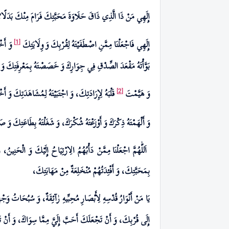
إِلَهِي مَنْ ذَا الَّذِي ذَاقَ حَلَاوَةَ مَحَبَّتِكَ فَرَامَ مِنْكَ بَدَلً
إِلَهِي فَاجْعَلْنَا مِمَّنِ اصْطَفَيْتَهُ لِقُرْبِكَ وَ وِلَايَتِكَ
وَ أَخْل
[1]
بَوَّأْتَهُ مَقْعَدَ الصِّدْقِ فِي جِوَارِكَ وَ خَصَصْتَهُ بِمَعْرِفَتِكَ وَ أَه
وَ هَيَّمْتَ
قَلْبَهُ لِإِرَادَتِكَ، وَ اجْتَبَيْتَهُ لِمُشَاهَدَتِكَ وَ أَخ
[2]
وَ أَلْهَمْتَهُ‏ ذِكْرَكَ وَ أَوْزَعْتَهُ شُكْرَكَ، وَ شَغَلْتَهُ بِطَاعَتِكَ وَ
اَللّٰهُمَّ
اجْعَلْنَا مِمَّنْ دَأْبُهُمُ الِارْتِيَاحُ إِلَيْكَ وَ الْحَنِين
بِمَحَبَّتِكَ، وَ أَفْئِدَتُهُمْ مُنْخَلِعَةٌ مِنْ مَهَابَتِكَ،
يَا مَنْ أَنْوَارُ قُدْسِهِ لِأَبْصَارِ مُحِبِّيهِ رٰآئِقَةٌ، وَ سُبُحَاتُ وَجْه
إِلَى قُرْبِكَ، وَ أَنْ تَجْعَلَكَ أَحَبَّ إِلَيَّ مِمَّا سِوَاكَ، وَ أَنْ 