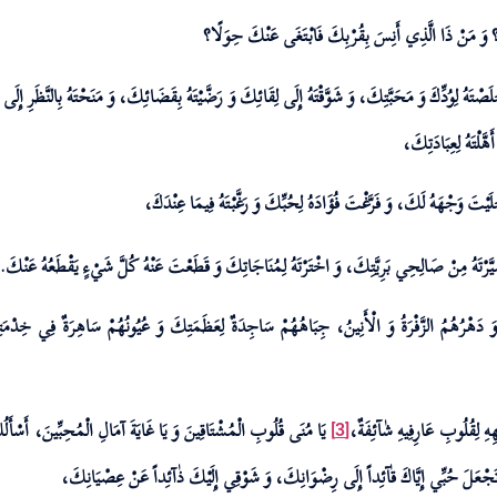
ا؟ وَ مَنْ ذَا الَّذِي أَنِسَ بِقُرْبِكَ فَابْتَغَى عَنْكَ حِوَلًا؟
َصْتَهُ لِوُدِّكَ وَ مَحَبَّتِكَ، وَ شَوَّقْتَهُ إِلَى لِقَائِكَ وَ رَضَّيْتَهُ بِقَضَائِكَ، وَ مَنَحْتَهُ بِالنَّظَرِ إِ
َّلْتَهُ لِعِبَادَتِكَ،
ْلَيْتَ وَجْهَهُ لَكَ، وَ فَرَّغْتَ فُؤَادَهُ لِحُبِّكَ وَ رَغَّبْتَهُ فِيمَا عِنْدَكَ،
 صَيَّرْتَهُ مِنْ صَالِحِي بَرِيَّتِكَ، وَ اخْتَرْتَهُ لِمُنَاجَاتِكَ وَ قَطَعْتَ عَنْهُ كُلَّ شَيْ‏ءٍ يَقْطَعُهُ عَنْكَ.
ُ، وَ دَهْرُهُمُ الزَّفْرَةُ وَ الْأَنِينُ، جِبَاهُهُمْ سَاجِدَةٌ لِعَظَمَتِكَ وَ عُيُونُهُمْ سَاهِرَةٌ فِي خِدْمَت
ِهِ لِقُلُوبِ عَارِفِيهِ شٰآئِفَةٌ،
يَا مُنَى قُلُوبِ الْمُشْتَاقِينَ وَ يَا غَايَةَ آمَالِ الْمُحِبِّينَ، أَس
[3]
تَجْعَلَ حُبِّي إِيَّاكَ قٰآئِداً إِلَى رِضْوَانِكَ، وَ شَوْقِي إِلَيْكَ ذٰآئِداً عَنْ عِصْيَانِكَ،