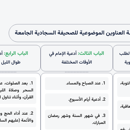
ة العناوين الموضوعية للصحيفة السجادية الجامعة
الباب الثالث:
الباب الرابع:
 لطلب
أدعية الإمام في
أد
ية
الأوقات المختلفة
طوال الليل و
وبة،
1. عند الصباح والمساء.
1. بعد الصلوات، ع
السحر وصلاة اللي
القرآن، وأثناء تناول 
2. أدعية أيام الأسبوع.
افية،
2. عند أداء الحج وز
3. في شهور السنة وشهر رمضان
والأئمة (عليهم السلا
المبارك.
، رفع