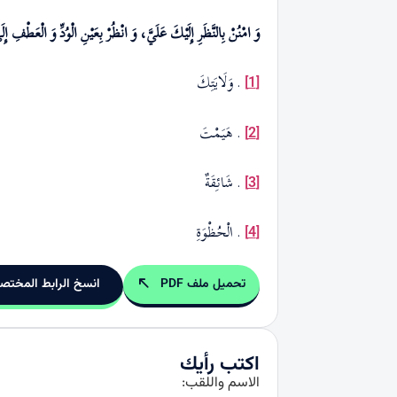
وَ امْنُنْ بِالنَّظَرِ إِلَيْكَ عَلَيَّ، وَ انْظُرْ بِعَيْنِ الْوُدِّ وَ الْعَط
. وَلَايَتِكَ
[1]
. هَيَمْتَ
[2]
. شَائِقَةٌ
[3]
. الْحُظْوَةِ
[4]
تحميل ملف PDF
انسخ الرابط المختص
اكتب رأيك
الاسم واللقب: