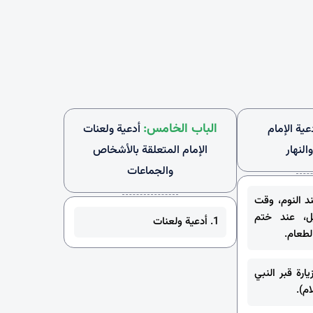
الباب الخامس:
عية الإمام
أدعية ولعنات
النهار
الإمام المتعلقة بالأشخاص
والجماعات
ند النوم، وقت
ل، عند ختم
1. أدعية ولعنات
الطعام.
يارة قبر النبي
م).