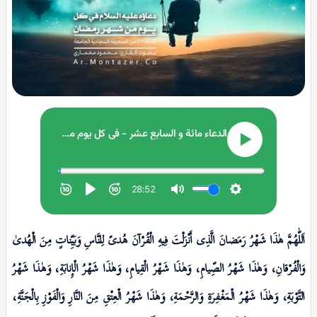
اَللّٰهُمَّ هٰذَا شَهْرُ رَمَضانَ الَّذِى أَنْزَلْتَ فِيهِ الْقُرْآنَ هُدىً لِلنَّاسِ وَبَيِّناتٍ مِنَ الْهُدىٰ
وَالْفُرْقانِ، وَهٰذَا شَهْرُ الصِّيامِ، وَهٰذَا شَهْرُ الْقِيامِ، وَهٰذَا شَهْرُ الْإِنابَةِ، وَهٰذَا شَهْرُ
التَّوْبَةِ، وَهٰذَا شَهْرُ الْمَغْفِرَةِ وَالرَّحْمَةِ، وَهٰذَا شَهْرُ الْعِتْقِ مِنَ النَّارِ وَالْفَوْزِ بِالْجَنَّةِ،