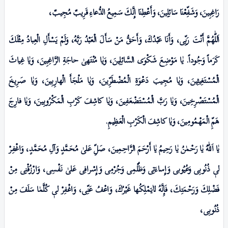
رَاغِبِینَ، وَشَفِّعْنَا سَائِلِینَ، وَأَعْطِنَا إِنَّكَ سَمِيعُ الدُّعاءِ قَرِيبٌ مُجِيبٌ،
اَللّٰهُمَّ أَنْتَ رَبِّی، وَأَنَا عَبْدُكَ، وَأَحَقُّ مَنْ سَأَلَ الْعَبْدُ رَبَّهُ، وَلَمْ يَسْأَلِ الْعِبادُ مِثْلَكَ
كَرَماً وَجُوداً. يٰا مَوْضِعَ شَكْوَى السَّائِلِینَ، وَيٰا مُنْتَهىٰ حاجَةِ الرَّاغِبِینَ، وَيٰا غِياثَ
الْمُسْتَغِيثِینَ، وَيٰا مُجِيبَ دَعْوَةِ الْمُضْطَرِّينَ، وَيٰا مَلْجَأَ الْهارِبِینَ، وَيٰا صَـرِيخَ
الْمُسْتَصْـرِخِینَ، وَيٰا رَبَّ الْمُسْتَضْعَفِینَ، وَيٰا كاشِفَ كَرْبِ الْمَكْرُوبِینَ، وَيٰا فارِجَ
هَمِّ الْمَهْمُومِینَ، وَيٰا كاشِفَ الْكَرْبِ الْعَظِيمِ.
يٰا اَللّٰهُ يٰا رَحْمٰنُ يٰا رَحِيمُ يٰا أَرْحَمَ الرَّاحِمِینَ، صَلِّ عَلیٰ مُحَمَّدٍ وَآلِ مُحَمَّدٍ، وَاغْفِرْ
لیٖ ذُنُوبِی وَعُيُوبی وَإِساءَتِی وَظُلْمِى وَجُرْمِى وَإِسْـرافِی عَلیٰ نَفْسِی، وَارْزُقْنِى مِنْ
فَضْلِكَ وَرَحْمَتِكَ، فَإِنَّهُ لاٰيـَمْلِكُها غَیْرُكَ، وَاعْفُ عَنِّى، وَاغْفِرْ لیٖ كُلَّمٰا سَلَفَ مِنْ
ذُنُوبِی،