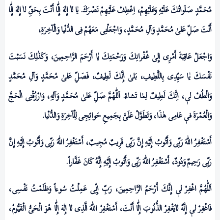
مُحَمَّدٍ صَلَواتُكَ عَلَيْهِ وَعَلَيْهِمْ، اِعْطِفْ عَلَيْهِمْ نَصْـرَكَ. يٰا لاٰ إِلٰهَ إِلّٰا أَنْتَ بِحَقِّ لاٰ إِلٰهَ إِلّٰا
أَنْتَ صَلِّ عَلیٰ مُحَمَّدٍ وَآلِ مُحَمَّدٍ، وَاجْعَلْنِى مَعَهُمْ فِی الدُّنْيا وَالْآخِرَةِ،
وَاجْعَلْ عَاقِبَةَ أَمْرِى إِلیٰ غُفْرانِكَ وَرَحْمَتِكَ يٰا أَرْحَمَ الرَّاحِمِینَ، وَكَذٰلِكَ نَسَبْتَ
نَفْسَكَ يٰا سَيِّدِى بِاللَّطِيفِ، بَلیٰ إِنَّكَ لَطِيفٌ، فَصَلِّ عَلیٰ مُحَمَّدٍ وَآلِ مُحَمَّدٍ
وَالْطُفْ لیٖ، اِنَّكَ لَطِیفٌ لِمٰا تَشاءُ. اَللّٰهُمَّ صَلِّ عَلیٰ مُحَمَّدٍ وَآلِهِ، وَارْزُقْنِى الْحَجَّ
وَالْعُمْرَةَ فیٖ عَامِی هٰذَا، وَتَطَوَّلْ عَلَیَّ بِجَمِيعِ حَوائِجِى لِلْآخِرَةِ وَالدُّنْيا.
أَسْتَغْفِرُ اللّٰهَ رَبِّی وَأَتُوبُ إِلَيْهِ إِنَّ رَبِّی قَرِيبٌ مُجِيبٌ، أَسْتَغْفِرُ اللّٰهَ رَبِّی وَأَتُوبُ إِلَيْهِ إِنَّ
رَبِّی رَحِيمٌ وَدُودٌ، أَسْتَغْفِرُ اللّٰهَ رَبِّی وَأَتُوبُ إِلَيْهِ إِنَّهُ كَانَ غَفَّاراً.
اَللّٰهُمَّ اغْفِرْ لیٖ إِنَّكَ أَرْحَمُ الرَّاحِمِینَ، رَبِّ إِنِّی عَمِلْتُ سُوءاً وَظَلَمْتُ نَفْسِی،
فَاغْفِرْ لیٖ إِنَّهُ لاٰيَغْفِرُ الذُّنُوبَ إِلّٰا أَنْتَ، أَسْتَغْفِرُ اللّٰهَ الَّذِى لاٰ إِلٰهَ إِلّٰا هُوَ الْحَىُّ الْقَيُّومُ،