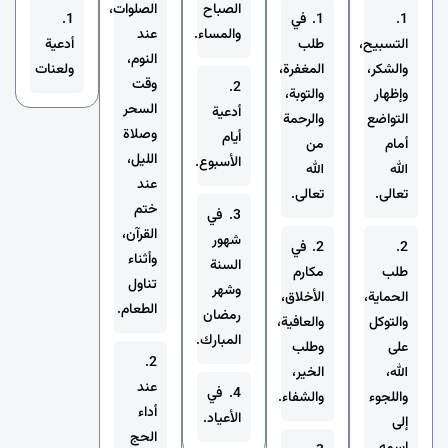
الصباح
الصلوات،
1.
1. في
1.
والمساء.
عند
التسبيح،
طلب
أدعية
النوم،
والشكر،
المغفرة،
ولعنات
وقت
2.
وإظهار
والتوبة،
السحر
أدعية
التواضع
والرحمة
وصلاة
أيام
أمام
من
الليل،
الأسبوع.
الله
الله
عند
تعالى.
تعالى.
ختم
3. في
القرآن،
شهور
2.
2. في
وأثناء
السنة
طلب
مكارم
تناول
وشهر
الحماية،
الأخلاق،
الطعام.
رمضان
والتوكل
والعافية،
المبارك.
على
وطلب
2.
الله،
الخير،
عند
4. في
واللجوء
والشفاء.
أداء
الأعياد.
إلى
الحج
اسمه