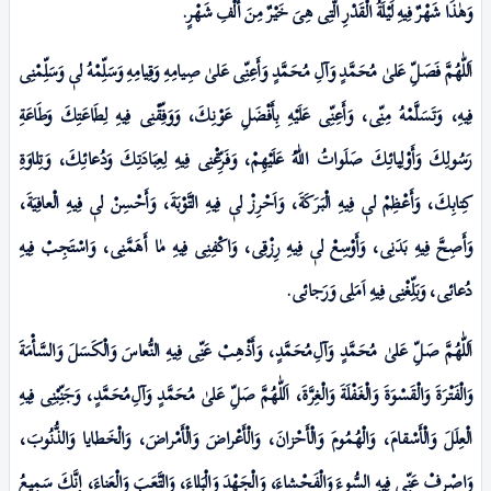
وَهٰذَا شَهْرٌ فِيهِ لَيْلَةُ الْقَدْرِ الَّتِى هِىَ خَیْرٌ مِنَ أَلْفِ شَهْرٍ.
اَللّٰهُمَّ فَصَلِّ عَلیٰ مُحَمَّدٍ وَآلِ مُحَمَّدٍ وَأَعِنِّى عَلیٰ صِيامِهِ وَقِيامِهِ وَسَلِّمْهُ لیٖ وَسَلِّمْنِى
فِيهِ، وَتَسَلَّمْهُ مِنِّی، وَأَعِنِّى عَلَيْهِ بِأَفْضَلِ عَوْنِكَ، وَوَفِّقْنِى فِيهِ لِطَاعَتِكَ وَطَاعَةِ
رَسُولِكَ وَأَوْلِيائِكَ صَلَواتُ اللّٰهُ عَلَيْهِمْ، وَفَرِّغْنِى فِيهِ لِعِبَادَتِكَ وَدُعائِكَ، وَتِلاوَةِ
كِتابِكَ، وَأَعْظِمْ لیٖ فِيهِ الْبَـرَكَةَ، وَاَحْرِزْ لیٖ فِیهِ التَّوْبَةَ، وَأَحْسِنْ لیٖ فِيهِ الْعافِيَةَ،
وَأَصِحَّ فِيهِ بَدَنِی، وَأَوْسِعْ لیٖ فِيهِ رِزْقِى، وَاكْفِنِى فِيهِ مٰا أَهَمَّنِى، وَاسْتَجِبْ فِيهِ
دُعائِی، وَبَلِّغْنِى فِيهِ اَمَلِی وَرَجائِی.
اَللّٰهُمَّ صَلِّ عَلیٰ مُحَمَّدٍ وَآلِ‌مُحَمَّدٍ، وَأَذْهِبْ عَنِّى فِيهِ النُّعاسَ وَالْكَسَلَ وَالسَّأْمَةَ
وَالْفَتْـرَةَ وَالْقَسْوَةَ وَالْغَفْلَةَ وَالْغِرَّةَ، اَللّٰهُمَّ صَلِّ عَلیٰ مُحَمَّدٍ وَآلِ‌مُحَمَّدٍ، وَجَنِّبْنِى فِيهِ
الْعِلَلَ وَالْأَسْقامَ، وَالْهُمُومَ وَالْأَحْزانَ، وَالْأَعْراضَ وَالْأَمْراضَ، وَالْخَطايا وَالذُّنُوبَ،
وَاصْـرِفْ عَنِّى فِيهِ السُّوءَ وَالْفَحْشاءَ، وَالْجَهْدَ وَالْبَلاءَ، وَالتَّعَبَ وَالْعَناءَ، إِنَّكَ سَمِيعُ