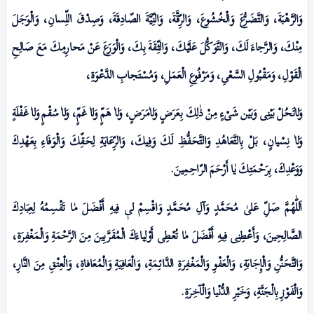
وَالرَّهْبَةَ، وَالتَّضَـرُّعَ وَالْخُشُوعَ، وَالرِّقَّةَ، وَالنِّيَّةَ الصّادِقَةَ، وَصِدْقَ اللِّسانِ، وَالْوَجَلَ
مِنْكَ، وَالرَّجاءَ لَكَ، وَالتَّوَكُّلَ عَلَيْكَ، وَالثِّقَةَ بِكَ، وَالْوَرَعَ عَنْ مَحارِمِكَ مَعَ صَالِحِ
الْقَوْلِ، وَمَقْبُولِ السَّعْىِ، وَمَرْفُوعِ الْعَمَلِ، وَمُسْتَجابِ الدَّعْوَةِ،
وَلاٰتَحُلْ بَيْنِى وَبَیْن شَیْءٍ مِنْ ذٰلِكَ بِعَرَضٍ وَلاٰمَرَضٍ، وَلاٰ هَمٍّ وَلاٰ غَمٍّ، وَلاٰ سُقْمٍ وَلاٰ غَفْلَةٍ
وَلاٰ نِسْيانٍ، بَلْ بِالتَّعَاهُدِ وَالتَّحَفُّظِ لَكَ وَفِيكَ، وَالرِّعَايَةِ لِحَقِّكَ وَالْوَفَاءِ بِعَهْدِكَ
وَوَعْدِكَ، بِرَحْمَتِكَ يٰا أَرْحَمَ الرّاحِمِینَ.
اَللّٰهُمَّ صَلِّ عَلیٰ مُحَمَّدٍ وَآلِ مُحَمَّدٍ وَاقْسِمْ لیٖ فِيهِ أَفْضَلَ مٰا تَقْسِمُهُ لِعِبَادِكَ
الصَّالِحِینَ، وَأَعْطِنِى فِيهِ أَفْضَلَ مٰا تُعْطِى أَوْلِياءَكَ الْمُقَرَّبِینَ مِنَ الرَّحْمَةِ وَالْمَغْفِرَةِ،
وَالتَّحَنُّنِ وَالْإِجَابَةِ، وَالْعَفْوِ وَالْمَغْفِرَةِ الدَّائِـمَةِ، وَالْعَافِيَةِ وَالْمُعَافاةِ، وَالْعِتْقِ مِنَ النَّارِ،
وَالْفَوْزِ بِالْجَنَّةِ، وَخَیْرِ الدُّنْيا وَالْآخِرَةِ.