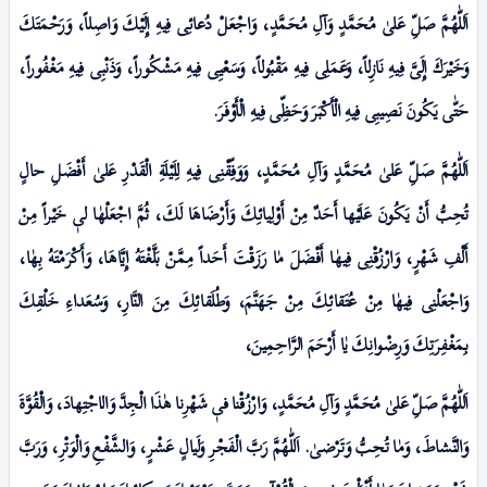
اَللّٰهُمَّ صَلِّ عَلیٰ مُحَمَّدٍ وَآلِ مُحَمَّدٍ، وَاجْعَلْ دُعائِی فِيهِ إِلَيْكَ وَاصِلاً، وَرَحْمَتَكَ
وَخَیْرَكَ إِلَیَّ فِيهِ نَازِلاً، وَعَمَلِی فِيهِ مَقْبُولاً، وَسَعْيِى فِيهِ مَشْكُوراً، وَذَنْبِى فِيهِ مَغْفُوراً،
حَتّٰى يَكُونَ نَصِيبِى فِيهِ الْأَكْبَ‍رَ وَحَظِّى فِيهِ الْأَوْفَرَ.
اَللّٰهُمَّ صَلِّ عَلیٰ مُحَمَّدٍ وَآلِ مُحَمَّدٍ، وَوَفِّقْنِى فِيهِ لِلَيْلَةِ الْقَدْرِ عَلیٰ أَفْضَلِ حالٍ
تُحِبُّ أَنْ يَكُونَ عَلَيْها أَحَدٌ مِنْ أَوْلِيائِكَ وَأَرْضَاهَا لَكَ، ثُمَّ اجْعَلْهٰا لیٖ خَیْراً مِنْ
أَلْفِ شَهْرٍ، وَارْزُقْنِى فِيهٰا أَفْضَلَ مٰا رَزَقْتَ أَحَداً مِمَّنْ بَلَّغْتَهُ إِيَّاهَا، وَأَكْرَمْتَهُ بِهٰا،
وَاجْعَلْنِى فِيهٰا مِنْ عُتَقائِكَ مِنْ جَهَنَّمَ، وَطُلَقائِكَ مِنَ النَّارِ، وَسُعَداءِ خَلْقِكَ
بـِمَغْفِرَتِكَ وَرِضْوانِكَ يٰا أَرْحَمَ الرَّاحِمِینَ،
اَللّٰهُمَّ صَلِّ عَلیٰ مُحَمَّدٍ وَآلِ مُحَمَّدٍ، وَارْزُقْنا فیٖ شَهْرِنا هٰذَا الْجِدَّ وَالاجْتِهادَ، وَالْقُوَّةَ
وَالنَّشاطَ، وَمٰا تُحِبُّ وَتَرْضیٰ. اَللّٰهُمَّ رَبَّ الْفَجْرِ وَلَيالٍ عَشْـرٍ، وَالشَّفْعِ وَالْوَتْرِ، وَرَبَّ