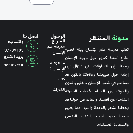
مدونة
المنتظر
الوصول
اتصل بنا
السريع
واتساب:
مدرسة علم
تعتبر مدرسة علم الإنسان بيئة خصبة
6737739105
الإنسان
بريد إلكتروني
لطرح أسئلة كبرى حول وجود الإنسان
ما هوعلم
@montazer.ir
ومعناه. إن التساؤلات التي لا تزال دون
الإنسان ؟
إجابة حول طبيعتنا وعلاقتنا بالكون قد
کتب
تساهم في شعور الإنسان بالقلق والحزن
الدورات
والخوف من الحياة. فغياب المعرفة
الشاملة عن أنفسنا والعالم من حولنا قد
يجعلنا نشعر بالوحدة والتيه، مما يعيق
سعينا نحو الحب والهدوء النفسي
والسعادة المستدامة.