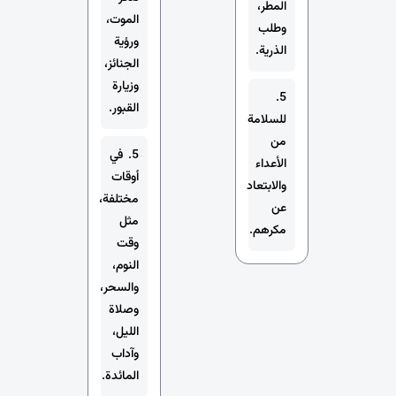
المطر،
الموت،
وطلب
ورؤية
الذرية.
الجنائز،
وزيارة
5.
القبور.
للسلامة
من
5. في
الأعداء
أوقات
والابتعاد
مختلفة،
عن
مثل
مكرهم.
وقت
النوم،
والسحر،
وصلاة
الليل،
وآداب
المائدة.