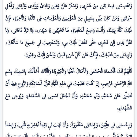
وَاعْصِمْنِى فِيمٰا بَقِىَ مِنْ عُمُرِى، وَاسْتُـرْ عَلَیَّ وَعَلیٰ وَالِدَىَّ وَوَلَدِى وَقَرابَتِى وَأَهْلِ
حُزانَتِى وَمَنْ كانَ مِنِّى بِسَبِيلٍ مِنَ الْمُؤْمِنِینَ وَالْمُؤْمِناتِ فِی الدُّنْيا وَالْآخِرَةِ، فَإِنَّ
ذٰلِكَ كُلَّهُ بِيَدِكَ، وَأَنْتَ وَاسِعُ الْمَغْفِرَةِ، فَلاٰ تُخَيِّبْنِى يٰا سَيِّدِى، وَلاٰ تَرُدَّ دُعَائِی، وَلاٰ
تَغُلَّ يَدِى إِلیٰ نَحْرِى حَتّٰى تَفْعَلَ ذٰلِكَ بیٖ، وَتَسْتَجِيبَ لیٖ جَمِيعَ مٰا سَأَلْتُكَ،
وَتَزِيدَنِی مِنْ فَضْلِكَ، فَإِنَّكَ عَلیٰ كُلِّ شَیْءٍ قَدِيرٌ، وَنَحْنُ إِلَيْكَ راغِبُونَ.
اَللّٰهُمَّ لَكَ الْأَسْماءُ الْحُسْنىٰ وَالْأَمْثالُ الْعُلْيٰا وَالْكِبْـرِيَاءُ وَالْآلاٰءُ، أَسْأَلُكَ بِاسْمِكَ بِسْمِ
اللّٰهِ الرَّحْمٰنِ الرَّحِيمِ، إِنْ كُنْتَ قَضَيْتَ فیٖ هٰذِہِ اللَّيْلَةِ تَنَزُّلَ الْمَلائِكَةِ وَالرُّوحِ فِيهٰا أَنْ
تُصَلِّیَ عَلیٰ مُحَمَّدٍ وَآلِ مُحَمَّدٍ، وَأَنْ تَجْعَلَ اسْمِى فِی السُّعَداءِ، وَرُوحِى مَعَ
الشُّهَداءِ،
وَإِحْسانِی فیٖ عِلِّيِّینَ، وَإِسَاءَتِی مَغْفُورَةً، وَأَنْ تَهَبَ لیٖ يَقِيناً تُباشِـرُ بِهِ قَلْبِى، وَإِیمٰاناً
لاٰيَشُوبُهُ شَكٌّ، وَرِضیً بـِمٰا قَسَمْتَ لیٖ، وَآتِنِى فِی الدُّنْيا حَسَنَةً وَفِی الْآخِرَةِ حَسَنَةً،