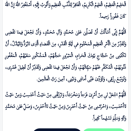
الْحَلِيمُ الْعَظِيمُ، الْعَلِیمُ الْكَرِيمُ، الْغَافِرُ لِلذَّنْبِ الْعَظِيمِ وَأَتُوبُ إِلَيْهِ، أَسْتَغْفِرُ اللّٰهَ إِنَّ اللّٰهَ
كَانَ غَفُوراً رَحِيماً.
اَللّٰهُمَّ إِنِّی أَسْأَلُكَ أَنْ تُصَلِّیَ عَلیٰ مُحَمَّدٍ وَآلِ مُحَمَّدٍ، وَأَنْ تَجْعَلَ فِيمٰا تَقْضِی
وَتُقَدِّرُ مِنَ الْأَمْرِ الْعَظِيمِ الْمَحْتُومِ فیٖ لَيْلَةِ الْقَدْرِ، مِنَ الْقَضاءِ الَّذِى لاٰيُرَدُّ وَلاٰيُبَدَّلُ، أَنْ
تَكْتُبَنِى مِنْ حُجَّاجِ بَيْتِكَ الْحَرامِ، الْمَبْـرُورِ حَجُّهُمْ، الْمَشْكُورِ سَعْيُهُمْ، الْمَغْفُورِ
ذُنُوبُهُمْ، الْمُكَفَّرِ عَنْهُمْ سَيِّئاتُهُمْ، وَأَنْ تَجْعَلَ فِيمٰا تَقْضِی وَتُقَدِّرُ أَنْ تُطِيلَ عُمُرِى،
وَتُوَسِّعَ رِزْقِى، وَتُؤَدِّىَ عَنِّى أَمانَتِى وَدَيْنِى، آمِینَ رَبَّ الْعالَمِینَ.
اَللّٰهُمَّ اجْعَلْ لیٖ مِنْ أَمْرِىَ فَرَجاً وَمَخْرَجَاً، وَارْزُقْنِى مِنْ حَيْثُ أَحْتَسِبُ وَمِنْ حَيْثُ
لاٰأَحْتَسِبُ، وَاحْرُسْنِى مِنْ حَيْثُ أَحْتَـرِسُ وَمِنْ حَيْثُ لاٰأَحْتَـرِسُ، وَصَلِّ عَلیٰ مُحَمَّدٍ
وَآلِهِ وَسَلِّمَ تَسْلِیماً كَثِیراً.