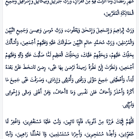
شَهْرِ رَمَضانَ وَمٰا أَنْزَلْتَ فِيهِ مِنَ الْقُرْآنِ، وَرَبَّ جَبْـرَئِيلَ وَمِيكائِيلَ وَإِسْـرَافِيلَ وَجَمِيعِ
الْمَلائِكَةِ الْمُقَرَّبِینَ،
وَرَبَّ إِبْراهِيمَ وَإِسْمٰعِيلَ وَإِسْحٰقَ وَيَعْقُوبَ، وَرَبَّ مُوسیٰ وَعِيسیٰ وَجَمِيعِ النَّبِيِّینَ
وَالْمُرْسَلِینَ، وَرَبَّ مُحَمَّدٍ خاتَمِ النَّبِيِّینَ صَلَواتُكَ عَلَيْهِ وَعَلَيْهِمْ أَجْمَعِینَ، وَأَسْأَلُكَ
بِحَقِّكَ عَلَيْهِمْ، وَبِحَقِّهِمْ عَلَيْكَ، وَبِحَقِّكَ الْعَظِيمِ لَمّٰا صَلَّيْتَ عَلَيْهِ وَآلِهِ وَعَلَيْهِمْ
أَجْمَعِینَ، وَنَظَرْتَ إِلَیَّ نَظْرَةً رَحِيمَةً تَرْضیٰ بِهٰا عَنِّى، رِضیً لاٰسَخَطَ عَلَیَّ بَعْدَہُ
أَبَداً، وَأَعْطَيْتَنِى جَمِيعَ سُؤْلِی وَرَغْبَتِى وَأُمْنِيَّتِى وَإِرادَتِی، وَصَـرَفْتَ عَنِّى جَمِيعَ مٰا
أَكْرَہُ وَأَحْذَرُ وَأَخافُ عَلیٰ نَفْسِی وَمٰا لاٰأَخافُ، وَعَنْ أَهْلِی وَمالِی وَإِخْوانِی
وَذُرِّيَّتِى.
اَللّٰهُمَّ إِلَيْكَ فَرَرْنَا مِنْ ذُنُوبِنَا، فَآوِنَا تَائِبِینَ، وَتُبْ عَلَيْنَا مُسْتَغْفِرِينَ، وَاغْفِرْ لَنٰا
مُتَعَوِّذِينَ، وَأَعِذْنا مُسْتَجِیرِينَ، وَأَجِرْنا مُسْتَسْلِمِینَ، وَلاٰ تَخْذُلْنا رَاهِبِینَ، وَآمِنَّا