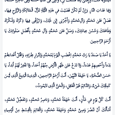
وَقِنا عَذابَ النّارِ. وَإِنْ لَمْ تَكُنْ قَضَيْتَ فیٖ هٰذِہِ اللَّيْلَةِ تَنَزُّلَ الْمَلاٰئِكَةِ وَالرُّوْحِ فِيهٰا،
فَصَلِّ عَلیٰ مُحَمَّدٍ وَآلِ‌مُحَمَّدٍ وَأَخِّرْنِی إِلیٰ ذٰلِكَ، وَارْزُقْنِى فِيهٰا ذِكْرَكَ وَشُكْرَكَ
وَطَاعَتَكَ وَحُسْنَ عِبادَتِكَ، وَصَلِّ عَلیٰ مُحَمَّدٍ وَآلِ مُحَمَّدٍ بِأَفْضَلِ صَلَواتِكَ يٰا
أَرْحَمَ الرّاحِمِینَ.
يٰا أَحَدُ يٰا صَمَدُ يٰا رَبَّ مُحَمَّدٍ اِغْضَبِ الْيَوْمَ لِمُحَمَّدٍ وَلِاَبْرارِ عِتْـرَتِهِ، وَاقْتُلْ أَعْداءَهُمْ
بَدَداً وَأَحْصِهِمْ عَدَداً، وَلاٰ تَدَعْ عَلیٰ ظَهْرِ الْأَرْضِ مِنْهُمْ أَحَداً، وَلاٰ تَغْفِرْ لَهُمْ أَبَداً، يٰا
حَسَنَ الصُّحْبَةِ، يٰا خَلِيفَةَ النَّبِيِّینَ، أَنْتَ أَرْحَمُ الرَّاحِمِینَ، الْبَدِىءُ الْبَدِيعُ الَّذِى لَيْسَ
كَمِثْلِكَ شَیْءٌ، وَالدَّائِمُ غَيْـرُ الْغَافِلِ، وَالْحَىُّ الَّذِى لاٰیَمُوتُ،
أَنْتَ كُلَّ يَوْمٍ فیٖ شَأْنٍ، أَنْتَ خَلِيفَةُ مُحَمَّدٍ، وَناصِـرُ مُحمَّدٍ، وَمُفَضِّلُ مُحَمَّدٍ،
أَسْأَلُكَ أَنْ تَنْصُـرَ وَصِیَّ مُحَمَّدٍ وَخَلِيفَةَ مُحَمَّدٍ، وَالْقائِمَ بِالْقِسْطِ مِنْ أَوْصِياءِ