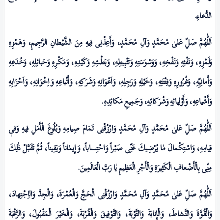
الدُّعاءِ.
اَللّٰهُمَّ صَلِّ عَلیٰ مُحَمَّدٍ وَآلِ مُحَمَّدٍ، وَأَعِذْنِی فِيهِ مِنَ الشَّيْطانِ الرَّجِيمِ، وَهَمْزِہِ
وَلَمْزِہِ، وَنَفْثِهِ وَنَفْخِهِ، وَوَسْوَسَتِهِ وَتَثْبِيطِهِ، وَبَطْشِهِ وَكَيْدِہِ، وَمَکْرِہِ وَحَبائِلِهِ، وَخُدَعِهِ
وَأَمانِيِّهِ، وَغُرُورِہِ وَفِتْنَتِهِ، وَخَیْلِهِ وَرَجِلِهِ، وَاَعْوَانِهِ وَشَـرَكِهِ، وَأَتْباعِهِ وَاِخْوَانِهِ، وَاَحْزَابِهِ
وَأَشْياعِهِ، وَأَوْلِيائِهِ وَشُـرَكائِهِ، وَجَمِيعِ مَكائِدِہِ.
اَللّٰهُمَّ صَلِّ عَلیٰ مُحَمَّدٍ وَآلِ مُحَمَّدٍ وَارْزُقْنِی تَـمَامَ صِيامِهِ وَبُلُوغَ الْأَمَلِ فِيهِ وَفیٖ
قِيامِهِ، وَاسْتِكْمالَ مٰا يُرْضِيكَ عَنِّى صَبْـراً وَاحْتِساباً، وَإِیمٰاناً وَيَقِيناً، ثُمَّ تَقَبَّلْ ذٰلِكَ
مِنِّى بِالْأَضْعافِ الْكَثِیرَةِ وَالْأَجْرِ الْعَظِيمِ يٰا رَبَّ الْعَالَمِینَ.
اَللّٰهُمَّ صَلِّ عَلیٰ مُحَمَّدٍ وَآلِ مُحَمَّدٍ وَارْزُقْنِى الْحَجَّ وَالْعُمْرَةَ، وَالْجِدَّ وَالاِجْتِهادَ،
وَالْقُوَّةَ وَالنَّشاطَ، وَالْإِنابَةَ وَالتَّوْبَةَ، وَالتَّوْفِيقَ وَالْقُرْبَةَ، وَالْخَیْرَ الْمَقْبُولَ، وَالرَّغْبَةَ