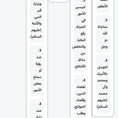
3.
وزيارة
الأعظم.
لتيسير
قبر
الأمور
النبي
3.
في
والأئمة
مناجاة
الحياة،
(عليهم
الله
رفع
السلام).
عز
البلايا،
وجل
والتخلص
3.
من
عند
مذامّ
4.
رؤية
الأخلاق.
التوسل
أو
بالأنبياء
سماع
ومحمد
4.
بعض
وآل
لقضاء
الأمور.
محمد
الدين،
(عليهم
وقضاء
4.
السلام)
الحوائج،
عند
وطلب
تذكر