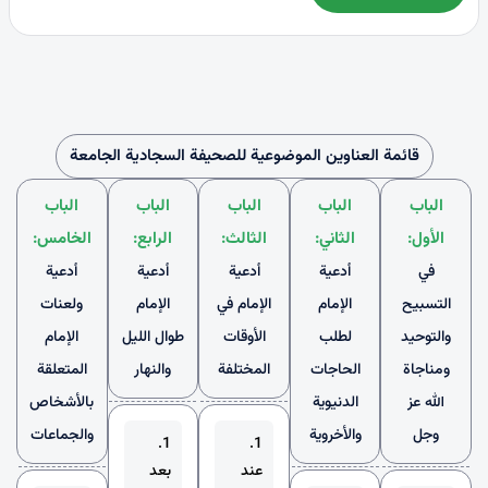
قائمة العناوين الموضوعية للصحيفة السجادية الجامعة
الباب
الباب
الباب
الباب
الباب
الأول:
الثاني:
الثالث:
الرابع:
الخامس:
في
أدعية
أدعية
أدعية
أدعية
التسبيح
الإمام
الإمام في
الإمام
ولعنات
والتوحيد
لطلب
الأوقات
طوال الليل
الإمام
ومناجاة
الحاجات
المختلفة
والنهار
المتعلقة
الله عز
الدنيوية
بالأشخاص
وجل
والأخروية
والجماعات
1.
1.
عند
بعد