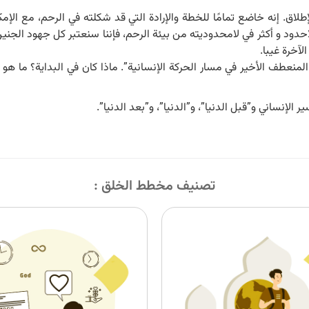
 إنه خاضع تمامًا للخطة والإرادة التي قد شكلته في الرحم، مع الإمکانیات
دود و أكثر في لامحدوديته من بيئة الرحم، فإننا سنعتبر كل جهود الجنين 
لآخرة غيبا.
نعطف الأخير في مسار الحركة الإنسانية”. ماذا كان في البداية؟ ما هو أ
لإنساني و”قبل الدنيا”، و”الدنيا”، و”بعد الدنيا”.
تصنیف مخطط الخلق :