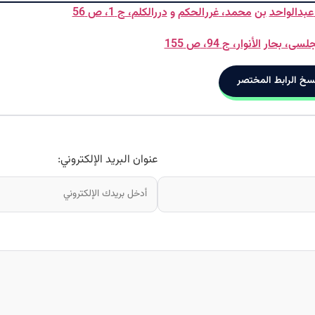
عبدالواحد
بن
محمد
،
غرر
الحکم
و
دررالکلم
،
ج
1،
ص
56
لسی
،
بحار
الأنوار
،
ج
94،
ص
155
سخ الرابط المختصر
عنوان البريد الإلكتروني: