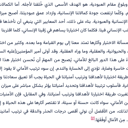
، وبلوغ مقام العبودية، هو الهدف الأسمى الذي خُلقنا لأجله. أما الكم
وكلّما ارتفعت جودة كمالاتنا الإنسانية، وازداد عمق عبوديتنا، أصبح ميزا
سانية والعبودية. بناء على ذلك، أحد المعايير التي ينبغي أن نأخذها ف
نب الإنساني فينا. فكلما كان اختيارنا يساهم في رُقينا الإنساني، كلما اقتربنا
مسألة الاختيار وآثارها تمتد معنا إلى يوم القيامة وما بعده. وكثير من اختيار
 والحيوانية، والعقلية، وما وراء العقلية. وقد أولى أمير المؤمنين(عليه ال
ءً على هذا الدور البالغ للأماني، يُصبح من المهمّ أن نُحسن اختيار هذا ا
 خاسرة وضارة، تؤدي إلى الخسارة والندم. إن سوء ترتيب الأماني لا يقود إ
قة اختيارنا لأهدافنا وترتيب أمنياتنا في الحياة يجب ألا تعيق سعادتنا و
رة. فأسلوب ترتيبنا لأهدافنا وتحديد أمنياتنا يؤثر بشكل مباشر على ميزان أع
تغيرت طريقة اختيارنا لأهدافنا وترتيب أمنياتنا، وفي المقابل، فإن الأمنيات
ن الأماني، سواء كانت حسنة أو سيئة، لا تقتصر آثارها على هذه الحياة و إلى
لذلك، من الأفضل أن نولي أقصى درجات الحذر والدقة في ترتيب أمانينا،
[2]
 مِنَ الآمَالِ أَوفَقَهَا.