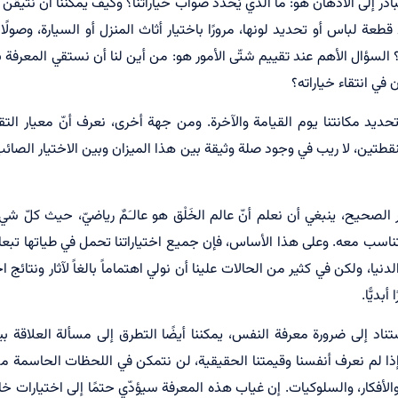
تبادر إلى الأذهان هو: ما الذي يُحدّد صواب خياراتنا؟ وكيف يمكننا أن نتيق
 قطعة لباس أو تحديد لونها، مرورًا باختيار أثاث المنزل أو السيارة، وصولًا
السؤال الأهم عند تقييم شتّى الأمور هو: من أين لنا أن نستقي المعرفة
في انتقاء خياراته؟
لى تحديد مكانتنا يوم القيامة والآخرة. ومن جهة أخرى، نعرف أنّ معيار ال
لنقطتين، لا ريب في وجود صلة وثيقة بين هذا الميزان وبين الاختيار الصائ
لصحيح، ينبغي أن نعلم أنّ عالم الخَلْق هو عالـَمٌ رياضيّ، حيث كلّ شيء
 يتناسب معه. وعلى هذا الأساس، فإن جميع اختياراتنا تحمل في طياتها تب
نيا، ولكن في كثير من الحالات علينا أن نولي اهتماماً بالغاً لآثار ونتائج اخت
بديًّا.
ناد إلى ضرورة معرفة النفس، يمكننا أيضًا التطرق إلى مسألة العلاقة بين
 إذا لم نعرف أنفسنا وقيمتنا الحقيقية، لن نتمكن في اللحظات الحاسمة م
الأفكار، والسلوكيات. إن غياب هذه المعرفة سيؤدّي حتمًا إلى اختيارات خ