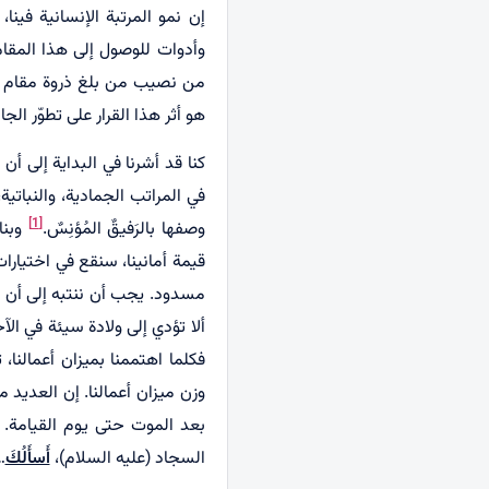
إن نمو المرتبة الإنسانية فينا
وأدوات للوصول إلى هذا المقام. 
من نصيب من بلغ ذروة مقام الإن
هو أثر هذا القرار على تطوّر الجا
كنا قد أشرنا في البداية إلى أن 
في المراتب الجمادية، والنباتية،
[1]
وصفها بالرَفيقٌ المُؤنِسٌ.
وبنا
قيمة أمانينا، سنقع في اختيارات
مسدود. يجب أن ننتبه إلى أن طري
ألا تؤدي إلى ولادة سيئة في الآخ
فكلما اهتممنا بميزان أعمالنا، 
وزن ميزان أعمالنا. إن العديد م
بعد الموت حتى يوم القيامة. 
السجاد (عليه السلام)،
أَسأَلُكَ
…