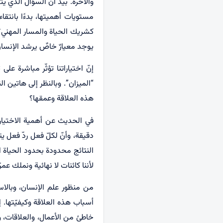
والآخرة. بيد أنّ السؤال الذي ي
مستويات أهميتها، بدءًا بانتقاء
كشريك الحياة والمسار المهني؟ 
يوجد معيارٌ خاصٌ يرشد الإنسان 
إنّ اختياراتنا تؤثّر مباشرة ع
“الميزان”. وبالنظر إلى هاتين ا
هذه العلاقة وعمقها؟
في الحديث عن أهمية الاختيار ا
دقيقة، وأنّ لكلّ فعل ردّ فعل
النتائج محدودة بحدود الحياة الد
لأننا كائنات لا نهائية ونملك عمرًا أ
من منظور علم الإنسان، وبالاست
أسباب هذه العلاقة وكيفيّتها.
خاطئ من الأعمال، والعلاقات، و