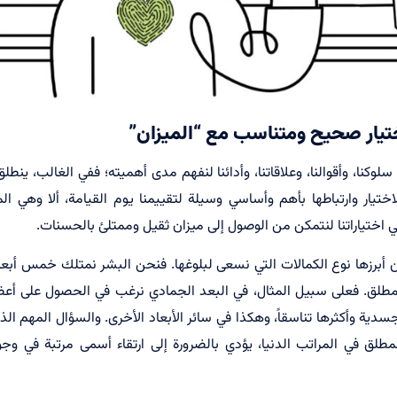
اختيار صحيح ومتناسب مع “الميزان”
سلوكنا، وأقوالنا، وعلاقاتنا، وأدائنا لنفهم مدى أهميته؛ ففي الغالب، ينط
لاختيار وارتباطها بأهم وأساسي وسيلة لتقييمنا يوم القيامة، ألا وهي 
في اختياراتنا لنتمكن من الوصول إلى ميزان ثقيل وممتلئ بالحسنات.
 من أبرزها نوع الكمالات التي نسعى لبلوغها. فنحن البشر نمتلك خمس أبع
لمطلق. فعلى سبيل المثال، في البعد الجمادي نرغب في الحصول على أعظم
دية وأكثرها تناسقاً، وهکذا في سائر الأبعاد الأخرى. والسؤال المهم ال
لق في المراتب الدنيا، يؤدي بالضرورة إلى ارتقاء أسمى مرتبة في وجودن