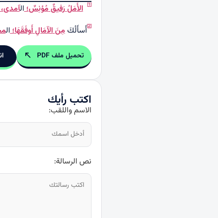
[1]
الأ
م
ل
ُ
ر
فيق
ٌ
م
ؤن
س
ٌ؛
ال
آمدی
،
[2]
أَسأَلُكَ
م
ن
َ
الآم
ال
ِ
أ
وف
ق
ه
ا
؛
ال
مج
تحميل ملف PDF
ان
اكتب رأيك
الاسم واللقب:
نص الرسالة: