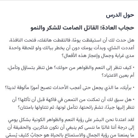
نضوج الطفل الغالي للروح
0/8
حول الدرس
القضاء والقدر والاختيار
0/13
حجاب العادة؛ القاتل الصامت للشكر والنمو
الابتلاء والامتحان في مسيرة الحياة
0/26
هل حدث لك أن استيقظت يومًا، فالتقطت هاتفك، فتحت النافذة،
هل التقوى خوف من الله أم مفهوم أعمق؟
أعددت الشاي، وبدأت يومك دون أن يخطر ببالك ولو للحظة واحدة
مدى غرابة وجمال وإعجاز هذه الأفعال؟
ما سبل اكتساب التقوى؟ وما الذي يتطلبه التحلّي بها من يقظة
ومراقبة؟
• كيف تنظر إلى النعم والظواهر من حولك؟ هل تنظر بتساؤل وتأمل،
أم بعين الاعتياد؟
أهمية التقوى؛ إنه درعٌ يمنعنا من قيود المحدودية
• برأيك، ما الذي يجعل حتى أعجب الأحداث تصبح أمورًا مألوفة لدينا؟
ماذا تعني سُنَّة الابتلاء؟ وما سرّ الشدائد والآلام في الحياة؟
• هل سبق لك أن تمكنت من التمعن في فاكهة قبل أن تأكلها؟ أن
تجاوز حجاب العادة: رؤية متجددة للواقع
تنظر إليها جيدًا، تشمّ رائحتها، تتأمل لونها، ثم تتناولها بامتنان؟
هل مصير الإنسان مكتوب أم أن التغيير في الحياة ممكن؟
لقد اعتدنا نحن البشر على رؤية النعم والظواهر الكونية بشكل يومي
إلى درجة أننا غالبًا ما ننسى كم ينبغي أن نكون شاكرين. والحقيقة أن
تأثير اختيار الطاعة والعصيان في مواجهة الله والشيطان على
ما يمنعنا من رؤية الجمال والاستمتاع بالحياة هو حجابٌ كثيف يُسمّى