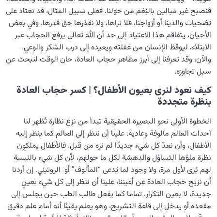
فنصبح غير مبالين بالنِعَم من حولنا. فعلى سبيل المثال، قد نعتاد على
ما معنى قوس الصعود وقوس النزول في نفسي الأستاذ
تضحيات والدينا أو أزواجنا، فلا نراها، ولا نقدّرها حق قدرها. وفي بعض
والتلميذ؟
الأحيان، يتفاقم هذا الاعتياد إلى حد أن الله تعالى يرفع الحجاب عبر
الابتلاء، ليوقظ الإنسان من غفلته ويعيده إلى درب الشكر والوعي.
الحجب الظلمانية والنورانية؛ كأكبر عوائق الاتصال بعالم الملكوت
والآن، وقد تعرفنا إلى أبرز مظاهر حجاب العادة، حان الوقت لنبحث عن
سبل تجاوزه.
الشيطان… العدوّ المبين
0/14
كيف نعود لنرى بعيون الأطفال؟
| كسر حجاب العادة
الأمراض الخفية للروح
0/15
بنظرة متجددة
معرفة الجنة والنار
0/22
الخطوة الأولى نحو البصيرة الحقيقية تبدأ من نزع نظارة تُظهر لنا
أحداث العالم مألوفة وعادية. علينا أن ننظر إلى العالم كما ينظر إليه
النظرة الأبدية والاستعداد للآخرة
0/14
الأطفال، وأن نعدّ كل شيء جديدًا لم نره من قبل. فالأطفال يملكون
نظرة ملؤها التساؤل والدهشة لكل ما حولهم، لأن كل شيء بالنسبة
من الخيال إلى سلامة القلب
0/31
لهم يُرى لأول مرة، ولا وجود لما يُدعى “المألوف” أو الروتيني. إن أردنا
أن نزيح حجاب العادة عن أعيننا، علينا أن ننظر إلى كل شيء بعينٍ
الإنسان محور الخلق
0/9
جديدة، لا بعين التكرار. تماما كما يفعل طالب الطب حين يجلس إلى
مقعده أو يدخل إلى قاعة التشريح، وهو يعلم يقينًا أنه أمام علم دقيق
رؤية عالم الغيب
0/9