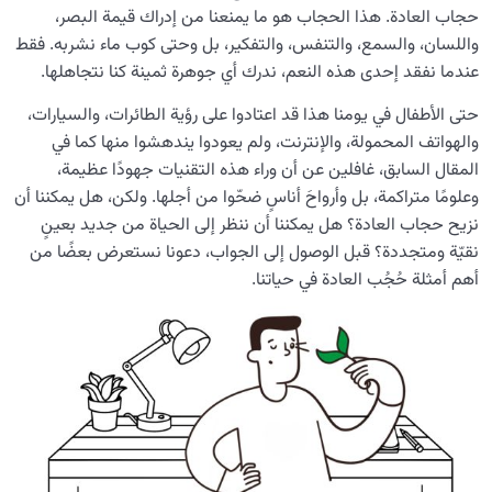
مصير الإنسان
حجاب العادة. هذا الحجاب هو ما يمنعنا من إدراك قيمة البصر،
واللسان، والسمع، والتنفس، والتفكير، بل وحتى كوب ماء نشربه. فقط
الاختيارات المصيرية في حياة الإنسان؛ دربٌ نحو الكمال أم
عندما نفقد إحدى هذه النعم، ندرك أي جوهرة ثمينة كنا نتجاهلها.
هاوية السقوط؟
حتى الأطفال في يومنا هذا قد اعتادوا على رؤية الطائرات، والسيارات،
هل لروح الإنسان جنس؟ دراسة العلاقة بين الروح والجنس
من منظور علم الإنسان
والهواتف المحمولة، والإنترنت، ولم يعودوا يندهشوا منها كما في
المقال السابق، غافلين عن أن وراء هذه التقنيات جهودًا عظيمة،
ضرورة ابتلائات المؤمن في مسار الكمال الإيماني؛ كيف يختبر
وعلومًا متراكمة، بل وأرواحَ أناسٍ ضحّوا من أجلها. ولكن، هل يمكننا أن
الله عباده المؤمنين؟
نزيح حجاب العادة؟ هل يمكننا أن ننظر إلى الحياة من جديد بعينٍ
نقيّة ومتجددة؟ قبل الوصول إلى الجواب، دعونا نستعرض بعضًا من
كيف يختبرنا الله بالنعم المادية والكمالات المحدودة؟
أهم أمثلة حُجُب العادة في حياتنا.
فلسفة الامتحانات الإلهية وعلاقتها بنموّ الإنسان وتكامله
ما سبب تفاوت درجة التمتع بالجنة بين الأفراد؟ وما العامل
المحدد لجودتها؟
سمات الامتحانات الإلهية: لماذا لا نعتبر البلايا ظلماً؟؟
أين عدالة الله؟! أشكّ في عدالة الله!