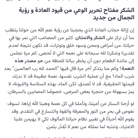
الشكر مفتاح تحرير الوعي من قيود العادة و رؤية
الجمال من جديد
إن إزالة حجاب العادة الذي يحجبنا عن رؤية نعم الله من حولنا يتطلب
منا أن نركز على
الشكر والامتنان
. كثير من المصاعب التي نمر بها في
حياتنا، من أمراض ومحن وسوء خلق وتوترات، قد تكون نتيجة لعدم
تقديرنا وشكرنا لله سبحانه على نعمه التي لا تُحصى. كم مرة نجلس
إلى مائدة الطعام دون أن يخطر ببالنا للحظة من هو
مصدر هذه
النعمة
؟ وكم منا يتذكر آخر مرة قال فيها “الحمد لله رب العالمين” بعد
شرب الماء؟ مع أن عملية الشرب نفسها، نعمة عظيمة قد لا ندرك
قيمتها الحقيقية. قد لا تُصدق، لكن الماء، بهذه السلاسة والليونة، لا
يمرّ بسهولة من حنجرة بعض المرضى، خصوصًا المصابين بالسرطان.
لو أزحنا الستار عن أعيننا، وتأملنا في كل نعمة وهبنا الله إياها، لسوف
نغوص في بحرٍ من النور والمعرفة والقوة والتسارع في التقدم. وقد
يقوم الله أحيانًا في تغيير نظام حياتنا المألوف لكي لا يهيمن علينا
الاعتياد، وننتبه لما نملكه من نعم لا تُقدّر بثمن.