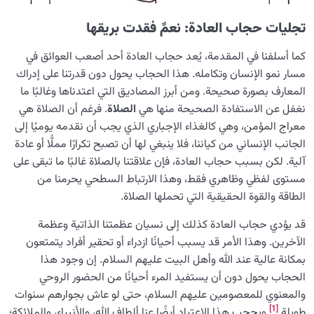
ما هي سنة الاستدراج؟ ومن الذي يقع فيها؟
تجليات حجاب العادة: نعمٌ فقدت بريقها
هل من سبيل لتكفير الذنوب؟ وما هو قانون التبديل؟
كما أسلفنا في المقدمة، يُعد حجاب العادة أحد أصعب العوائق في
من أين ينشأ الفرق بين الجاهل والعاقل؟
مسار نمو الإنسان وتكامله. هذا الحجاب يحول دون قدرتنا على إدراك
المعارف بصورة صحيحة. ومن أبرز المصاديق التي اعتدناها وغالبًا ما
ماذا هي نسبية الزمن؟ هل الزمن حقيقة مطلقة أم أمر يرتبط
نغفل عن الاستفادة الصحيحة منها هي
الصلاة
. فرغم أن الصلاة هي
بعالم المادة؟
معراج المؤمن، وهي كالغذاء الإجباري الذي يجب أن نقدمه يوميًا إلى
الجانب الإنساني من كياننا، فلا ينبغي لها أن تصبح تكرارًا مملًّا أو عادة
فرص نادرة في الحياة بمثابة أرحام للنمو والارتقاء
آلية. لكن بسبب حجاب العادة، فإن علاقتنا بالصلاة غالبًا ما تبقى على
ماهية رياضيات الزمن؛ هل هناك قواعد خاصة لـ.الزمان
مستوى لفظي وظاهري فقط، وهذا الارتباط السطحي يحرمنا من
بوصفه رحماً؟
الطاقة والقوة الحقيقية التي تحملها الصلاة.
الغفلة عن الفرص الذهبية والأزمنة؛ نتائجها وسبل الوقاية منها
قد يؤدي حجاب العادة كذلك إلى نسيان عظمتنا الذاتية وعظمة
الآخرين. وهذا الأمر قد يسبب أحيانًا ازدراء أو تحقير أفراد يتمتعون
ما هو الرحم المكاني، وكيف يمكن أن يُسهم في تصحيح
بمكانة عالية عند الله وأهل البيت عليهم السلام. إن وجود هذا
الماضي وتغيير مسار الحياة؟
الحجاب يحول دون أن يستفيد المرء أحيانًا من الحضور الروحي
والمعنوي للمعصومين عليهم السلام، حتى لو عاش بجوارهم سنوات
الأستاذ بوصفه رحماً: ضرورة وجود الأستاذ في مسيرتنا
[1]
الإنسانية
طويلة.
ويحجب هذا الاعتياد أيضًا عنا ألطاف الله، والأنبياء، والملائكة؛