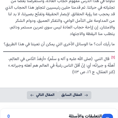
تناولنا في هذا الدرس مفهوم حجاب العادة، واستعرضنا بعضًا من
تجلياته في حياتنا. ثم قدمنا حلين رئيسيين لتجاوز هذا الحجاب الذي
قد يحجب عنا رؤية الحقائق. لإبصار الحقيقة وتفتّح بصيرتنا، لا بد لنا
من المداومة على التأمل الواعي، والتفكر العميق، ودوام الشكر
والامتنان. إن إزاحة حجاب العادة ليس سوى تمرين مستمر ودائم،
يتطلب منا اليقظة والاجتهاد
ما رأيك أنت؟ ما الوسائل الأخرى التي يمكن أن تعيننا في هذا الطريق؟
[1]
قال النبي (صلی الله علیه و آله و سلّم): «أزهَدُ النّاس في العالِم،
أهلُهُ و جيرانُه؛ أي: إنّ أقلّ الناس رغبةً في العالم هم أهله وجيرانه.»
(كنز العمّال، ج ١٦، ص ١١٣)
المقال السابق
المقال التالي
التعليقات والأسئلة
0