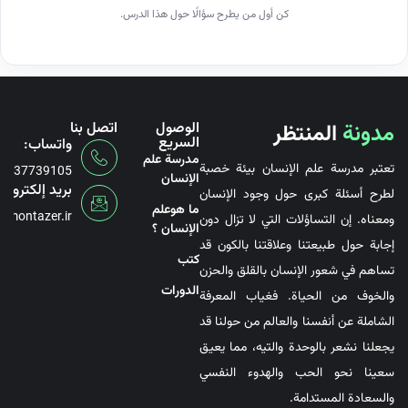
كن أول من يطرح سؤالًا حول هذا الدرس.
مدونة
المنتظر
الوصول
اتصل بنا
السريع
واتساب:
مدرسة علم
تعتبر مدرسة علم الإنسان بيئة خصبة
6737739105
الإنسان
بريد إلكتروني
لطرح أسئلة كبرى حول وجود الإنسان
ما هوعلم
@montazer.ir
ومعناه. إن التساؤلات التي لا تزال دون
الإنسان ؟
إجابة حول طبيعتنا وعلاقتنا بالكون قد
کتب
تساهم في شعور الإنسان بالقلق والحزن
الدورات
والخوف من الحياة. فغياب المعرفة
الشاملة عن أنفسنا والعالم من حولنا قد
يجعلنا نشعر بالوحدة والتيه، مما يعيق
سعينا نحو الحب والهدوء النفسي
والسعادة المستدامة.