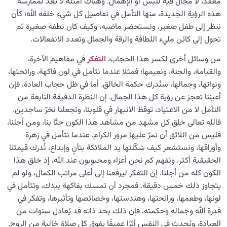
معقّد، لا مجال فيه للبس أو الإهمال. وهناك أمثلة لا تُعدّ لممارسة
هذه الرؤية الجديدة، منها التأمل في تفاصيل كل شيء خلقه الله؛ كأن
ننظر إلى طفل صغير، ونستحضر ماضيه، وكيف كان نطفة صغيرة ثم
تحول إلى كائن مليء اللطافة والرقة والجمال وتعدد الانفعالات.
من وسائل أخرى لكسر هذا الحجاب،
التفكر
في مفاهيم الآخرة،
والقيامة، والجنة، ونعيمها؛ فمثلا عندما نتأمل في لون فاكهة، ورائحتها،
ونواتها، وجمالها، سنُدرك حكمة الخالق. أما في ظل حجاب العادة، فإن
أعيننا تعجز عن رؤية كل هذا الجمال. إن النظرة الدقيقة النابعة من
التأمل لا من الاعتياد، توقظ الانبهار في قلوبنا، وتجعلنا نخرّ ساجدين.
فالله تعالى خلق كل مشهد من مشاهد هذا الكون حبًّا بنا، ومن أجلنا،
فليس من اللائق أن نمرّ عليها مرور الكرام. عندما نتأمل في زهرة
وأوراقها، ونستشعر كيف شكّلتها يد الملائكة بتأنٍ وإبداع، نُدرك قيمتنا
الحقيقية أكثر، ونفهم كم نحن أعزاء ومحبوبون عند الله، إذ خلق هذا
الكون كله من أجلنا. إن التفكر ليرفعنا إلى أعلى مراتب الكمال، ولو لم
يتجاوز ذلك خمس دقيقة. فمجرد أن تمسك بفاكهة بيدك، وتتأمل في
لونها، وطعمها، ورائحتها، وهندستها، وخصائصها وتأثيرها، وتفكر في
قدرة الله وجماله وحكمته، فإن ذلك بحد ذاته قد يُعادل سنوات من
العبادة، ويُحدث في النفس أثرًا عميقًا يفوق كل صلاةٍ خالية من الروح.