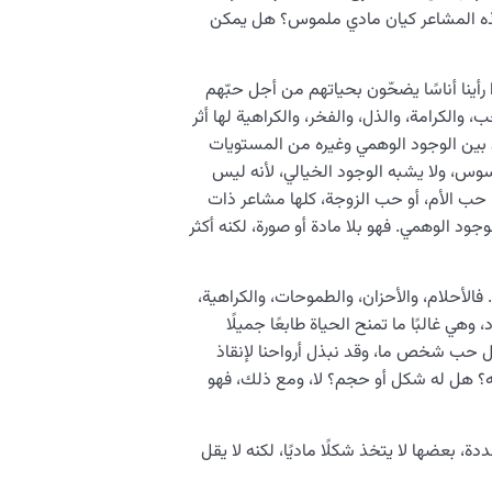
هذه المشاعر كيان مادي ملموس؟ هل يمكن
 رأينا أناسًا يضحّون بحياتهم من أجل حبّهم
والكرامة، والذل، والفخر، والكراهية لها أثر
 بين الوجود الوهمي وغيره من المستويات
سوس، ولا يشبه الوجود الخيالي، لأنه ليس
، حب الأم، أو حب الزوجة، كلها مشاعر ذات
ود الوهمي. فهو بلا مادة أو صورة، لكنه أكثر
. فالأحلام، والأحزان، والطموحات، والكراهية،
وهي غالبًا ما تمنح الحياة طابعًا جميلًا
ل حب شخص ما، وقد نبذل أرواحنا لإنقاذ
؟ هل له شكل أو حجم؟ لا، ومع ذلك، فهو
دة، بعضها لا يتخذ شكلًا ماديًا، لكنه لا يقل