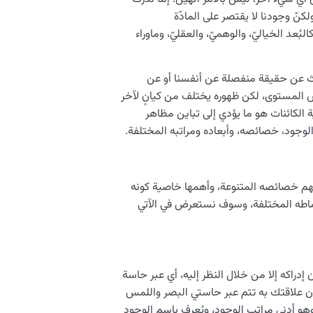
، ولكنّ وجودنا لا يقتصر على المادّة
د الخياليّ، والوهميّ، والعقليّ، وماوراء
حث عن حقيقة منفصلة عن أنفسنا أو عن
س المستوى، لكن ظهوره يختلف من كيانٍ لآخر
الكائنات هو ما يؤدي إلى تباين مظاهر
وجود، خصائصه، وأبعاده ومراتبه المختلفة.
فهم خصائصه المتنوعة، وأهمها خاصية كونه
نماطه المختلفة، وسوف نستعرض في الآتي
دراكه إلا من خلال النظر إليه، أي عبر حاسة
 أن علاقتك به تتم عبر حاستي البصر واللمس
و أدنى مراتب الوجود، ويُعرف باسم الوجود