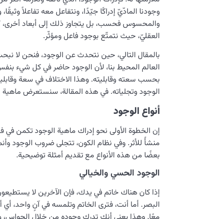
وجودنا المادّيّ إدراكًا جيّدًا، ونتفاعل معه تفاعلاً وثيقًا
والمحسوس فحسب، بل يتجاوز ذلك إلى أبعاد أخرى، كالبُع
العقليّ، حيث نتمتّع بوجود فاعل ومؤثّر.
بالمقال التالي، حين نتحدث عن الوجود، فنحن لا نب
العالم المحيط بنا، لأن الوجود حاضر في كل شيء بنف
بحسب سعته وقابليته. وهذا الاختلاف في سعة وقابلية 
الوجود وتجلياته. في هذه المقالة، سنستعرض ماهية ال
أنواع الوجود
إن الخطوة الأولى نحو إدراك ماهية الوجود تكمن في 
منشأً للأثر. وفي نظام الكون، تتجلى ضروب الوجود وأ
بعضًا من هذه الأنواع مع تقديم أمثلة توضيحية.
الوجود الحسي والخيالي
إذا كان هناك خاتم في يدك، فإن الآخرين لا يستطيعون إ
البصر. أما أنت، فترى الخاتم وتلمسه في آنٍ واحد، أي
معًا. وهذا يعني أنك تدرك وجوده من خلال الحواس، وه