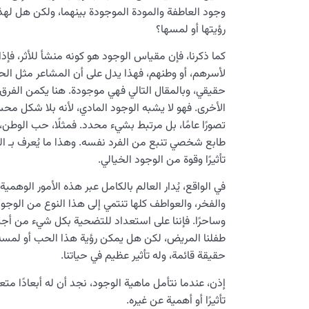
وجود العاطفة والمودة الموجودة بينهما، ولكن هل ل
رؤيتها أو لمسها؟
كما ذكرنا، فإن مقياس الوجود هو كونه منشأ للأثر، فإذا
لأسرهم، أو وطنهم، فهذا يدل على أن المشاعر مثل الحب، 
حقيقي، وبالمقال التالي فهي موجودة. هنا يكمن الفرق
الأخرى. فهو لا يشبه الوجود المادي، لأنه بلا شكل مح
تصورًا عامًا، بل مرتبط بشيء محدد. فمثلًا، حب الوطن
طابع شخصي تنبع من الفرد نفسه. وهذا ما يُعرف بـ الوج
تأثيرًا وقوة من الوجود الخيالي.
في الواقع، يُدار العالم بالكامل عبر هذه الأمور الوهمية
والفخر، والعواطف كلها تنتمي إلى هذا النوع من الوجود، 
وساحرًا. فإننا على استعداد للتضحية بكل شيء من أج
طفلنا المريض، لكن هل يمكن رؤية هذا الحب أو لمسه
حقيقة قائمة، وله تأثير عظيم في حياتنا.
إذن، عندما نتأمل ماهية الوجود، نجد أن له أبعادًا متعد
تأثيرًا أو أهمية عن غيره.