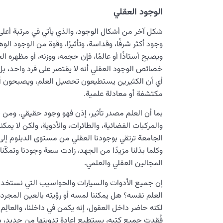
الوجود العقلي
شكل آخر من أشكال الوجود، والذي يأتي في مرتبة أعلى
وجود أكثر شرفًا، وقداسة، وتأثيرًا، وقوة من الوجود
ويصبح أستاذًا أو عالمًا، فإن حجمه، ووزنه، أو مظهره ال
خصائص الوجود العقلي أنه لا يقتصر على فرد واحد، ب
أي أن الكثيرين يستطيعون تحصيل العلم، ويصبحون أطب
مكتشفة أو معادلة علمية.
بما أن العلم مصدر تأثير، إذن فهو وجود حقيقي. ومن خلا
والمركبات الفضائية، والطائرات، والأدوية، ولكن لا يمكننا 
الجامعة ترتقي بوجودنا العقلي من مستوى الدبلوم إلى ا
وكلما بذلنا مزيدًا من الجهد، زادت سعة وجودنا وتمك
المجالين العقلي والعلمي.
إن جميع الأدوات والسيارات والحواسيب التي نستخدمه
العلم نفسه؟ هل يمكننا لمسه أو رؤيته بالعين المجردة
لكنه حاضر داخل العقول، إنه يكمن في داخلنا، والعال
فُقدت جميع كتبه، يستطيع إعادة تدوينها من جديد، ب