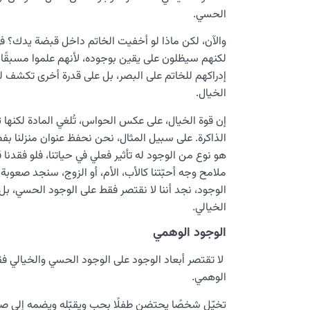
الحسي.
والآن، لكن ماذا لو أخفيت الخاتم داخل قبضة يدك؟ في
لكنهم سيظلون على يقين بوجوده، لأنهم علموا مسبقًا 
إدراكهم للخاتم على البصر، بل على قدرة أخرى تكشف لنا ب
الخيال.
إن قوة الخيال، على عكس الحواس، تُلغي المادة لكنها 
الذاكرة. على سبيل المثال، نحن نحفظ عنوان منزلنا ب
هو نوع من الوجود له تأثير فعلي في حياتنا، فلو فقدنا قو
ملامح وجه أحبّتنا كالأب، الأم، أو الزوج، سنجد صعو
الوجود، نجد أننا لا نقتصر فقط على الوجود الحسي، بل 
الخيالي.
الوجود الوهمي
لا تقتصر أبعاد الوجود على الوجود الحسي والخيالي ف
الوهمي.
تخيّل شخصًا يحتضن طفلًا بحب ويقبّله ويضمه إلى صد