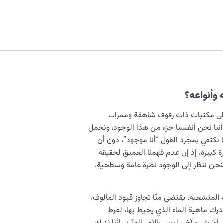
 وأنواعه؟
ًا إلى مكتبات ذات رفوف شاهقة وممرات
أننا نحن أنفسنا جزء من هذا الوجود، ونحمل
 نكتفي بمجرد القول “أنا موجود”، دون أن
 كبيرة، إذ إن عدم فهمنا العميق لحقيقة
 فنحن ننظر إلى الوجود نظرة عامة وسطحية،
لمتشعبة، يقتضي منّا تجاوز قيود المألوف،
درك ماهية الماء الذي يحيط بها، لفرط
أيّ شيء آخر، ليس بالأمر الهيّن. إنّنا ندرك