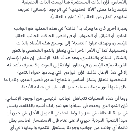
بالأساس، فإن الذات المستثمرة هنا ليست الذات الحقيقية
للإنسان(ما معنى “الأنا الحقيقية” في الوجود الإنساني؟ تعريف
معرفة الجنة والنار
0/22
لمفهوم “أعلى من العقل” أو “ماوراء العقل).
النظرة الأبدية والاستعداد للآخرة
0/14
بعبارة أخرى فإن ما يعرف بـ “الذات” في هذه العملية هو الجانب
المادي أو النباتي أو الحيواني أو في أقصى الحالات الجانب العقلي
من الخيال إلى سلامة القلب
0/31
للإنسان، وتهدف عبارة “التنمية” إلى توسيع هذه الأبعاد بالذات
وتحسينها. كما أن الأمر الآخر الذي يتعلق بالنمو الشخصي والتطور
الإنسان محور الخلق
0/9
بالشكل الشائع والتقليدي، وهو هدف خلق الإنسان. إن علم الإنسان
الغربية يعرّف الإنسان في نطاق الولادة إلى الموت ولا تعترف بأهدافه
رؤية عالم الغيب
0/9
إلا في هذا الإطار. لذلك، فإن البرامج التي يقدمها خبراء التنمية
الشخصية تتعلق بشكل أساسي بالنجاح المادي قصير المدى، ونادرا ما
تظهر فيها أمور مهمة يستفيد منها الإنسان في حياته الأبدية.
وبما أن هذه العمليات تتجاهل الجانب الرئيسي من الوجود الإنساني،
فإن النمو الذي يحدث في سياقها هو نمو زائف أشبه بالفقاعة، يفشل
في نهاية المطاف في تعزيز الرضا الحقيقي الطويل الأجل. في حين أن
مبدأ التنمية الفردية حيوي لا غنى عنه، فإن الاستفسار الحاسم يظل
قائماً: أي جانب من جوانب وجودنا يستحق التنمية والرعاية؟ في أي