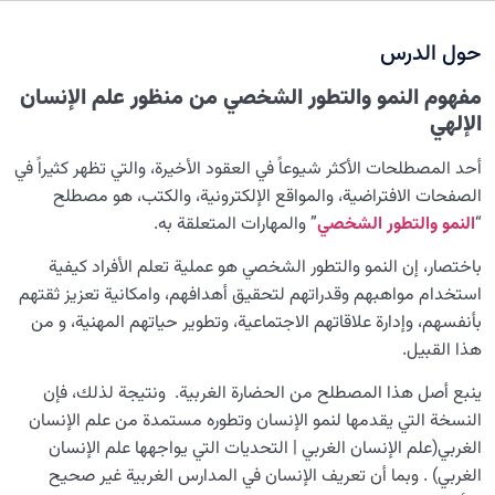
لماذا نتدين؟ وأي جانب من كياننا يخاطبه الدين؟
حول الدرس
لماذا خُلقنا؟
0/4
مفهوم النمو والتطور الشخصي من منظور علم الإنسان
الإلهي
سرّ الفرح والسكينة الدائمة
0/13
أحد المصطلحات الأكثر شيوعاً في العقود الأخيرة، والتي تظهر كثيراً في
العائلة السماوية للإنسان
0/13
الصفحات الافتراضية، والمواقع الإلكترونية، والكتب، هو مصطلح
“
النمو والتطور الشخصي
” والمهارات المتعلقة به.
هندسة النفس وتهذيب الروح
0/11
باختصار، إن النمو والتطور الشخصي هو عملية تعلم الأفراد كيفية
نضوج الطفل الغالي للروح
0/8
استخدام مواهبهم وقدراتهم لتحقيق أهدافهم، وامكانية تعزيز ثقتهم
بأنفسهم، وإدارة علاقاتهم الاجتماعية، وتطوير حياتهم المهنية، و من
القضاء والقدر والاختيار
0/13
هذا القبيل.
الابتلاء والامتحان في مسيرة الحياة
0/26
ينبع أصل هذا المصطلح من الحضارة الغربية. ونتيجة لذلك، فإن
النسخة التي يقدمها لنمو الإنسان وتطوره مستمدة من علم الإنسان
الشيطان… العدوّ المبين
0/14
الغربي(علم الإنسان الغربي | التحديات التي يواجهها علم الإنسان
الغربي) . وبما أن تعريف الإنسان في المدارس الغربية غير صحيح
الأمراض الخفية للروح
0/15