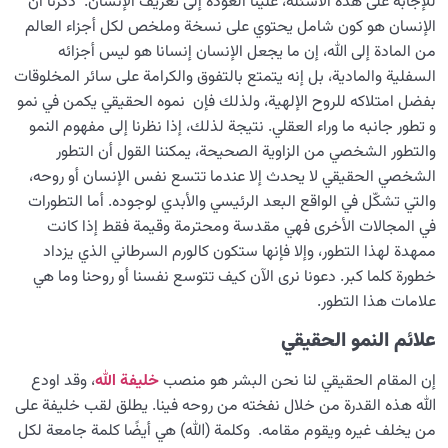
للإجابة على هذه الأسئلة، علينا العودة إلى تعريف الإنسان. ذكرنا أن
الإنسان هو كون شامل يحتوي على نسخة وملخص لكل أجزاء العالم
من المادة إلى الله، إن ما يجعل الإنسان إنسانا هو ليس أجزائه
السفلية والمادية، بل إنه يتمتع بالتفوق والكرامة على سائر المخلوقات
بفضل امتلاكه للروح الإلهية، ولذلك فإن نموه الحقيقي يكمن في نمو
و تطور جانبه ما وراء العقلي. نتيجة لذلك، إذا نظرنا إلى مفهوم النمو
والتطور الشخصي من الزاوية الصحيحة، يمكننا القول أن التطور
الشخصي الحقيقي لا يحدث إلا عندما تتسع نفس الإنسان أو روحه،
والتي تشكّل في الواقع البعد الرئيسي والأبدي لوجوده. أما التطورات
في المجالات الأخرى فهي مقدسة ومحترمة وقيمة فقط إذا كانت
ممهدة لهذا التطور، وإلا فإنها ستكون كالورم السرطاني الذي يزداد
خطورة كلما كبر. دعونا نرى الآن كيف تتوسع نفسنا أو روحنا وما هي
علامات هذا التطور.
علائم النمو الحقيقي
إن المقام الحقيقي لنا نحن البشر هو منصب
خليفة الله
، وقد اودع
الله هذه القدرة من خلال نفخته من روحه فينا. يطلق لقب خليفة على
من يخلف غيره ويقوم مقامه. وكلمة (الله) هي أيضًا كلمة جامعة لكل