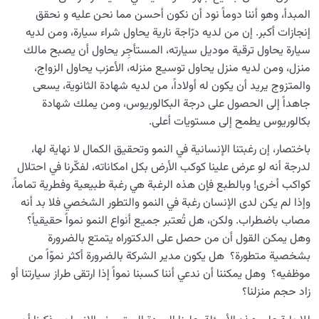
المبدأ، وهو أننا دوماً نود أن نكون أحسن مما نحن عليه و نحقق
إنجازات أكبر. إن من لديه درّاجة نارية يحاول شراء سيارة، ومن لديه
سيارة يحاول ترقية موديل سيارته، المستأجِر يحاول أن يصبح مالك
منزل، ومن لديه منزل يحاول توسيع منزله، الأعزب يحاول الزواج،
والمتزوج يريد أن يكون له أولاداً، من لديه شهادة الثانوية، يسعى
جاهداً إلى الحصول على درجة البكالوريوس، ومن يملك شهادة
بكالوريوس يطمح إلى مستويات أعلى.
باختصار، إن رغبتنا الإنسانية في النمو وتحقيق الكمال لا نهاية لها،
لدرجة أنه لو عرض علينا كوكب الأرض بكل امكاناته، لفكّرنا في احتلال
كواكب أخرى! وبالطبع فإن هذه الرغبة هي رغبة طبيعية وفطرية تماماً،
وإذا لم يكن لدى الإنسان رغبة في النمو والتطور الشخصي فلا بد أنه
مصاب باضطراب. ولكن، هل تُعتبر جميع أنواع النمو نمواً حقيقياً؟
وهل يمكن القول أن من حصل على الدكتوراه يتمتع بالضرورة
بشخصية متطورة؟ هل يكون مدير الشركة بالضرورة أكثر نموّاً من
موظفيه؟ وهل يمكننا أن ندعي أننا كسبنا نمواً إذا ارتقى طراز سيارتنا أو
زاد حجم منزلنا؟