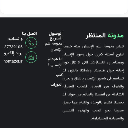
مدونة
المنتظر
الوصول
اتصل بنا
السريع
واتساب:
مدرسة علم
تعتبر مدرسة علم الإنسان بيئة خصبة
6737739105
الإنسان
بريد إلكتروني
لطرح أسئلة كبرى حول وجود الإنسان
ما هوعلم
@montazer.ir
ومعناه. إن التساؤلات التي لا تزال دون
الإنسان ؟
إجابة حول طبيعتنا وعلاقتنا بالكون قد
کتب
تساهم في شعور الإنسان بالقلق والحزن
الدورات
والخوف من الحياة. فغياب المعرفة
الشاملة عن أنفسنا والعالم من حولنا قد
يجعلنا نشعر بالوحدة والتيه، مما يعيق
سعينا نحو الحب والهدوء النفسي
والسعادة المستدامة.