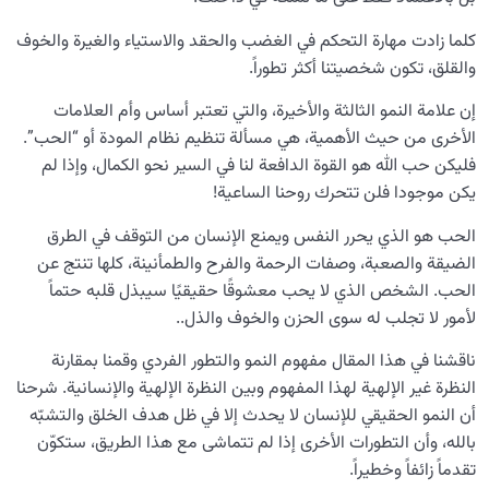
كلما زادت مهارة التحكم في الغضب والحقد والاستياء والغيرة والخوف
والقلق، تكون شخصيتنا أكثر تطوراً.
إن علامة النمو الثالثة والأخيرة، والتي تعتبر أساس وأم العلامات
الأخرى من حيث الأهمية، هي مسألة تنظيم نظام المودة أو “الحب”.
فليكن حب الله هو القوة الدافعة لنا في السير نحو الكمال، وإذا لم
يكن موجودا فلن تتحرك روحنا الساعية!
الحب هو الذي يحرر النفس ويمنع الإنسان من التوقف في الطرق
الضيقة والصعبة، وصفات الرحمة والفرح والطمأنينة، كلها تنتج عن
الحب. الشخص الذي لا يحب معشوقًا حقيقيًا سيبذل قلبه حتماً
لأمور لا تجلب له سوى الحزن والخوف والذل..
ناقشنا في هذا المقال مفهوم النمو والتطور الفردي وقمنا بمقارنة
النظرة غير الإلهية لهذا المفهوم وبين النظرة الإلهية والإنسانية. شرحنا
أن النمو الحقيقي للإنسان لا يحدث إلا في ظل هدف الخلق والتشبّه
بالله، وأن التطورات الأخرى إذا لم تتماشى مع هذا الطريق، ستكوّن
تقدماً زائفاً وخطيراً.