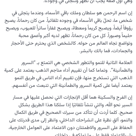
وهي أول صفة يجب أن تظهر وتتجلى في وجودنا.
إن اسم الرحمن هو سلطان وملك باقي الأسماء، وعندما يتجلى في
شخص ما، تحلّ باقي الأسماء في وجوده تلقائياً. من كان رحماناً، يصبح
رؤوفاً أيضاً، ويصبح كريماً ومعطاءً، ويصبح غفاراً ساتراً للعيوب، ويصبح
حليماً وصبوراً. كل من كان رحماناً، تظهر لديه أكبر وأعمق محبة
وتواضع تجاه العالم من حوله. كالشخص الذي يحترم حتى الأحجار
والجمادات، فما بالك بالبشر.
العلامة الثانية للنمو والتطور الشخصي هي التمتع بـ “السرور
والطمأنينة”. وتماما كما أن تقييم أداء مناجم الذهب يعتمد على كمية
الذهب التي تستخرج منها، فإن تقييم أداء الناس في طريق النمو
يعتمد أيضا على كمية السرور والطمأنينة التي تنبعث من أنفسهم.
إن الفرح والسكينة هما أقل الإنجازات التي نحصل عليها في مسار
السير نحو الله، والتي تنشأ تلقائيًا إذا سلكنا هذا الطريق بشكل
صحيح. كلما أردت أن تتأكد من سيرك الصحيح في طريق الكمال
والنمو، ألقِ نظرة على انشراحك الداخلي، وانظر إلى مدى قدرتك على
الحفاظ على السرور والاطمئنان دون الاعتماد على العوامل الخارجية،
بل بالاعتماد فقط على ما تملكه في داخلك.