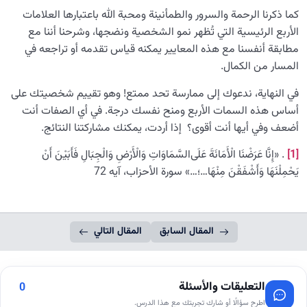
كما ذكرنا الرحمة والسرور والطمأنينة ومحبة الله باعتبارها العلامات
الأربع الرئيسية التي تُظهر نمو الشخصية ونضجها، وشرحنا أننا مع
مطابقة أنفسنا مع هذه المعايير يمكنه قياس تقدمه أو تراجعه في
المسار من الكمال.
في النهاية، ندعوك إلى ممارسة تحد ممتع! وهو تقييم شخصيتك على
أساس هذه السمات الأربع ومنح نفسك درجة. في أي الصفات أنت
أضعف وفي أيها أنت أقوى؟ إذا أردت، يمكنك مشاركتنا النتائج.
[1]
. «إِنَّا عَرَضْنَا الْأَمَانَةَ عَلَى‌السَّمَاوَاتِ وَالْأَرْضِ وَالْجِبَالِ فَأَبَيْنَ أَنْ
يَحْمِلْنَهَا وَأَشْفَقْنَ مِنْهَا…؛…» سورة الأحزاب، آیه 72
المقال السابق
المقال التالي
التعليقات والأسئلة
0
اطرح سؤالًا أو شارك تجربتك مع هذا الدرس.