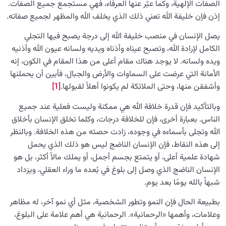
الصفات الإلهية، وكما عبّر عنها العرفاء، فهي مستجمع جميع الصفات.
إذن فإن خليفة الله تعني ذلك الذي يخلف الله والمظهر لجميع صفاته.
يصل الإنسان في منصب خليفة الله إلى درجة يصبح فيها التجلي
الكامل لإرادة الله، وتصبح عيناه وأذناه ويديه ولسانه عيون الله وأذنيه
ويده ولسانه. لا يوجد هناك مقام أعلى من هذا المقام في الكون، إنه
الأمانة التي عرضت على السماوات والأرض والجبال، فأبين أن يحملنها
وأشفقن منها، وحتى الملائكة لم يكونوا أهلاً لقبولها.
[1]
وبالتأكيد فإن قدرة خلافة الله هي ممكنة وليست فعلية عند جميع
الناس. بعبارة أخرى، فإن للخلافة درجات، وكلما تخلق الإنسان بأخلاق
الله وتجلى بأسماءه في وجوده، زادت حصته من هذه الخلافة. وبالنظر
إلى هذه النقاط، فإن الإنسان الناضج ليس هو ذلك الذي يحمل
شهادة علمية أعلى، أو يتمتع بجسم أجمل، أو يملك مالاً أكثر، بل هو
الإنسان الناضج الذي وصل إلى بلوغ في بُعده ما وراء العقلي، ويزداد
شبهاً بالله يومًا بعد يوم.
بطبيعة الحال فإن النمو وتطور الشخصية، مثل أي نمو آخر، له مظاهر
وعلامات، وأهمها «الرحمانية». الرحمانية هي أهم علامة على البلوغ،