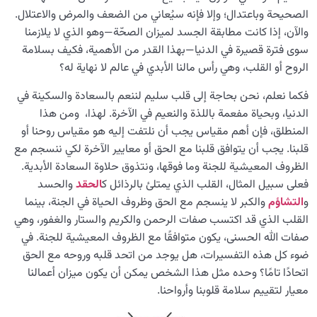
الميزان والاختيار الصحيح: سبب تأثير فهم الميزان على قراراتنا
الصحيحة وباعتدال؛ وإلا فإنه سيُعاني من الضعف والمرض والاعتلال.
والآن، إذا كانت مطابقة الجسد لميزان الصحّة—وهو الذي لا يلازمنا
ضرورة وأهمية الاعتبار بالدنيا؛ كيف يمكننا أن نستلهم العبر من
سوى فترة قصيرة في الدنيا—بهذا القدر من الأهمية، فكيف بسلامة
كل حدث؟
الروح أو القلب، وهي رأس مالنا الأبدي في عالم لا نهاية له؟
هل يمكن تغيير القدر والمصير؟ كيف يُمكننا تغيير ما كُتب لنا؟
فكما نعلم، نحن بحاجة إلى قلب سليم لننعم بالسعادة والسكينة في
الدنيا، وبحياة مفعمة باللذة والنعيم في الآخرة. لهذا، ومن هذا
المستقبل والماضي: كيف نبني غدًا أفضل من خلال الاعتبار
المنطلق، فإن أهم مقياس يجب أن نلتفت إليه هو مقياس روحنا أو
بالماضي؟
قلبنا. يجب أن يتوافق قلبنا مع الحق أو معايير الآخرة لكي ننسجم مع
الجبر والاختيار: هل قانون القضاء والقدر عنوان المشيئة الإلهية
الظروف المعيشية للجنة وما فوقها، ونتذوق حلاوة السعادة الأبدية.
أم حرية إرادتنا؟
فعلى سبيل المثال، القلب الذي يمتلئ بالرذائل ك
الحقد
والحسد
و
التشاؤم
والكبر لا ينسجم مع الحق وظروف الحياة في الجنة، بينما
ما العلاقة بين حرية إرادة الإنسان والخلافة الإلهية ؟
القلب الذي قد اكتسب صفات الرحمن والكريم والستار والغفور، وهي
صفات الله الحسنى، يكون متوافقًا مع الظروف المعيشية للجنة. في
الابتلاء والامتحان في مسيرة الحياة
0/26
ضوء كل هذه التفسيرات، هل يوجد من اتحد قلبه وروحه مع الحق
اتحادًا تامًا؟ وحده مثل هذا الشخص يمكن أن يكون ميزان أعمالنا
الشيطان… العدوّ المبين
0/14
معيار لتقييم سلامة قلوبنا وأرواحنا.
الأمراض الخفية للروح
0/15