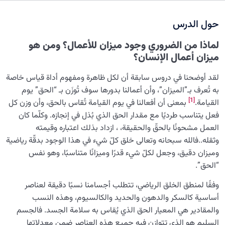
نضوج الطفل الغالي للروح
0/8
حول الدرس
القضاء والقدر والاختيار
0/13
لماذا من الضروري وجود ميزان للأعمال؟ ومن هو
ميزان القيامة: بأي معيار يُقاس القلب السليم؟
ميزان أعمال الإنسان؟
هل توجد معايير لأداء الإنسان؟ ومن يكون ميزان الأعمال؟
لقد أوضحنا في دروس سابقة أن لكل ظاهرة ومفهوم أداة قياس خاصة
به تُعرف بـ”الميزان”، وأن أعمالنا بدورها سوف تُوزَن بـ “الحق” يوم
ما مدى تأثير مستوى علم الإنسان على أسلوب حیاته؟ وهل
[1]
القيامة.
بمعنى أن أفعالنا في يوم القيامة تُقاس بالحق، وأن وزن كل
ثمة معيار أسمى من ملکات قلبیة؟
فعل يتناسب طرديًا مع مقدار الحق الذي بُذل في إنجازه. وكلّما كان
ماهية الثقلين ودورهما في سعادتنا، وعلاقتهما بميزان الأعمال
العمل مشحونًا بالحقّ والحقيقة، ، ازداد بذلك اعتباره وقيمته
وثقله..فالله سبحانه وتعالى خلق كلّ شيء في هذا الوجود بدقّة رياضية
العلاقة بين ميزان الأعمال والحب ؛ كلما زاد الحب، ازداد ثقل
وميزان دقيق، وجعل لكلّ شيء قدرًا وميزانًا متناسبًا، وهو نفس
الأعمال
“الحق”.
دلالة ثقل صحيفة الأعمال وأثره في سعادتنا أو شقائنا
وفقًا لمنطق الخلق الرياضي، تتطلب أجسامنا نسبًا دقيقة لعناصر
أساسية كالسكر والدهون والحديد والكالسيوم، وهذه النسب
أثر الاختيار الصائب في حياتنا: لماذا تُعدّ خياراتنا ذات أهمية
والمقادير هي المعيار الحق الذي يُقاس به سلامة الجسد. فالجسم
بالغة؟
السليم هو الذي تتوازن فيه جميع هذه العناصر ضمن معدلاتها