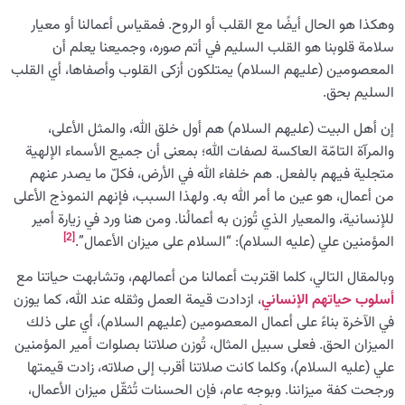
وهكذا هو الحال أيضًا مع القلب أو الروح. فمقياس أعمالنا أو معيار
سلامة قلوبنا هو القلب السليم في أتم صوره، وجميعنا يعلم أن
المعصومين (عليهم السلام) يمتلكون أزكى القلوب وأصفاها، أي القلب
السليم بحق.
إن أهل البيت (عليهم السلام) هم أول خلق الله، والمثل الأعلى،
والمرآة التامّة العاكسة لصفات الله؛ بمعنى أن جميع الأسماء الإلهية
متجلية فيهم بالفعل. هم خلفاء الله في الأرض، فكلّ ما يصدر عنهم
من أعمال، هو عين ما أمر الله به. ولهذا السبب، فإنهم النموذج الأعلى
للإنسانية، والمعيار الذي تُوزن به أعمالُنا. ومن هنا ورد في زيارة أمير
[2]
المؤمنين علي (عليه السلام): “السلام على ميزان الأعمال”.
وبالمقال التالي، كلما اقتربت أعمالنا من أعمالهم، وتشابهت حياتنا مع
أسلوب حياتهم الإنساني
، ازدادت قيمة العمل وثقله عند الله، كما يوزن
في الآخرة بناءً على أعمال المعصومين (عليهم السلام)، أي على ذلك
الميزان الحق. فعلى سبيل المثال، تُوزن صلاتنا بصلوات أمير المؤمنين
علي (عليه السلام)، وكلما كانت صلاتنا أقرب إلى صلاته، زادت قيمتها
ورجحت كفة ميزاننا. وبوجه عام، فإن الحسنات تُثقّل ميزان الأعمال،