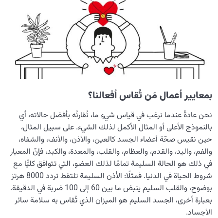
معرفة الجنة والنار
0/22
النظرة الأبدية والاستعداد للآخرة
0/14
من الخيال إلى سلامة القلب
0/31
الإنسان محور الخلق
0/9
بمعايير أعمال مَن تُقاس أفعالنا؟
رؤية عالم الغيب
0/9
نحن عادةً عندما نرغب في قياس شيءٍ ما، نُقارنُه بأفضل حالاته، أي
بالنموذج الأعلى أو المثال الأكمل لذلك الشيء. على سبيل المثال،
حين نقيس صحّة أعضاء الجسد كالعين، والأذن، والأنف، والشفاه،
والفم، واليد، والقدم، والعظام، والقلب، والمعدة، والكبد، فإنّ المعيار
في ذلك هو الحالة السليمة تمامًا لذلك العضو، التي تتوافق كليًّا مع
شروط الحياة في الدنيا. فمثلًا: الأذن السليمة تلتقط تردد 8000 هرتز
بوضوح، والقلب السليم ينبض ما بين 60 إلى 100 ضربة في الدقيقة.
بعبارة أخرى، الجسد السليم هو الميزان الذي تُقاس به سلامة سائر
الأجساد.