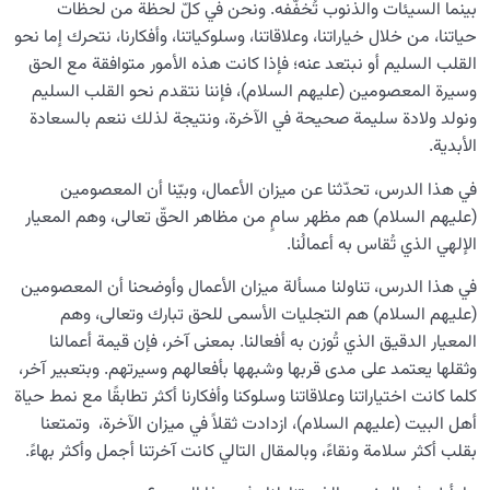
بينما السيئات والذنوب تُخفّفه. ونحن في كلّ لحظة من لحظات
حياتنا، من خلال خياراتنا، وعلاقاتنا، وسلوكياتنا، وأفكارنا، نتحرك إما نحو
القلب السليم أو نبتعد عنه؛ فإذا كانت هذه الأمور متوافقة مع الحق
وسيرة المعصومين (عليهم السلام)، فإننا نتقدم نحو القلب السليم
ونولد ولادة سليمة صحيحة في الآخرة، ونتيجة لذلك ننعم بالسعادة
الأبدية.
في هذا الدرس، تحدّثنا عن ميزان الأعمال، وبيّنا أن المعصومين
(عليهم السلام) هم مظهر سامٍ من مظاهر الحقّ تعالى، وهم المعيار
الإلهي الذي تُقاس به أعمالُنا.
في هذا الدرس، تناولنا مسألة ميزان الأعمال وأوضحنا أن المعصومين
(عليهم السلام) هم التجليات الأسمى للحق تبارك وتعالى، وهم
المعيار الدقيق الذي تُوزن به أفعالنا. بمعنى آخر، فإن قيمة أعمالنا
وثقلها يعتمد على مدى قربها وشبهها بأفعالهم وسيرتهم. وبتعبير آخر،
كلما كانت اختياراتنا وعلاقاتنا وسلوكنا وأفكارنا أكثر تطابقًا مع نمط حياة
أهل البيت (عليهم السلام)، ازدادت ثقلاً في ميزان الآخرة، وتمتعنا
بقلب أكثر سلامة ونقاءً، وبالمقال التالي كانت آخرتنا أجمل وأكثر بهاءً.