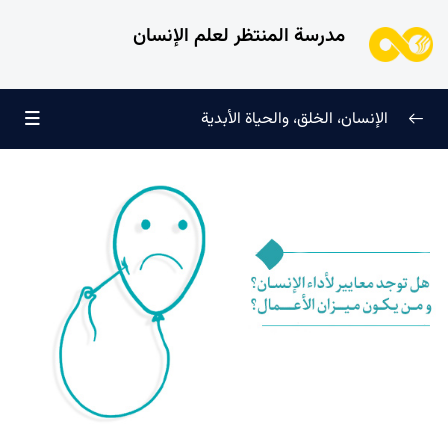
مدرسة المنتظر لعلم الإنسان
الإنسان، الخلق، والحياة الأبدية
الإنسان وتجليات الوجود
0/6
علامات النضج في طريق الحق
0/5
لماذا خُلقنا؟
0/4
سرّ الفرح والسكينة الدائمة
0/13
العائلة السماوية للإنسان
0/13
هندسة النفس وتهذيب الروح
0/11