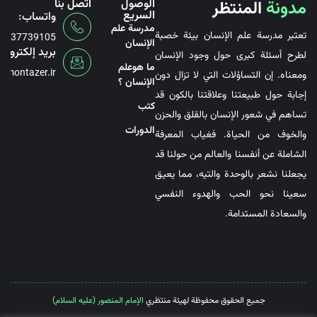
مدونة
المنتظر
الوصول
اتصل بنا
السريع
واتساب:
مدرسة علم
تعتبر مدرسة علم الإنسان بيئة خصبة
6737739105
الإنسان
بريد إلكتروني
لطرح أسئلة كبرى حول وجود الإنسان
ما هوعلم
@montazer.ir
ومعناه. إن التساؤلات التي لا تزال دون
الإنسان ؟
إجابة حول طبيعتنا وعلاقتنا بالكون قد
کتب
تساهم في شعور الإنسان بالقلق والحزن
الدورات
والخوف من الحياة. فغياب المعرفة
الشاملة عن أنفسنا والعالم من حولنا قد
يجعلنا نشعر بالوحدة والتيه، مما يعيق
سعينا نحو الحب والهدوء النفسي
والسعادة المستدامة.
جميع الحقوق محفوظة لهيئة منتظري
الإمام المنصور (عليه السلام)