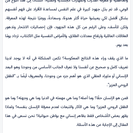
والعاطفية أو معرفة القدرات والمهارات الجسدية والفنية؟ استنادًا إلى هذا النوع من
الوعي، قد تم بذل جهود كبيرة في علم النفس لمساعدة الأفراد على فهم أنفسهم
بشكل أفضل لكي يعيشوا حياة أكثر هدوءًا، وسعادةً، ووعيًا نتيجة لهذه المعرفة.
ولكن للأسف، وعلى الرغم من كل هذه الجهود، فإن إحصائيات الانتحار وتدهور
العلاقات العائلية وارتفاع معدلات الطلاق، والأمراض النفسية مثل الاكتئاب، تزداد يومًا
بعد يوم.
ما الذي يقف وراء هذه النتائج المعكوسة؟ تكمن المشكلة في أنه لا يوجد لدينا
تعريف كامل و صحيح عن أنفسنا ولا نعرف الجانب الأساسي من وجودنا وهو البعد
الإنساني أو ماوراء العقلي الذي هو أهم جزء من وجودنا، والمعروف أيضًا بـ “الطفل
الروحي العزيز”.
فمن هو الإنسان حقًا؟ وما أصله؟ وما هي مهمته في الدنيا وما هي وجهته؟ وما هو
الطفل الروحي العزيز؟ وما هي الآثار والتبعات لعدم معرفة الإنسان بنفسه؟ ولماذا
يظهر بعض الأشخاص فقط بظاهر إنساني مع بواطن حيوانية؟ نحن نسعى في هذا
المقال إلى الإجابة عن هذه الأسئلة.