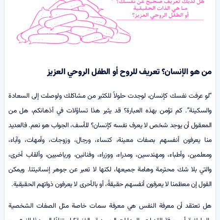
من هو الإنسان؟ تعريف للروح أو الطفل الروحي العزيز
“لو عرفت نفسك كإنسان، لوجدت حلولاً للكثير من مشاكلك ولوصلت إلى السعادة
والسكينة”. کم تؤمن بهذه العبارة؟ قد يثير هذا تساؤلات في أذهانكم، هل من
المعقول أن يوجد شخص لا يعرف نفسه كإنسان؟ للأسف، الجواب هو نعم. فالعديد
منا يعرفون أنفسهم بصفات معينة، كنساء، ورجال، وزوجات، وأمهات، وآباء،
ومعلمين، وأطباء، ومهندسين، ومدراء، ووزراء، وفنانين، ورياضيين، وألقاب أخرى،
والتي بلا شك محترمة وهامة جمیعها، لكنها لا تعبر عن جوهر إنسانيتنا. ويمكن
القول إن معظمنا لا يعرفون أنفسهم حقيقةً، أو بالأحرى لا يعرفون ذواتهم الحقيقية.
هل تعتقد أن معرفة النفس هي معرفة سمات خاصة مثل الصفات الشخصية