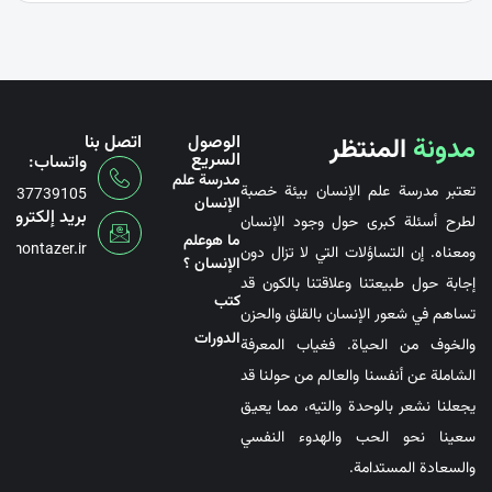
مدونة
المنتظر
الوصول
اتصل بنا
السريع
واتساب:
مدرسة علم
تعتبر مدرسة علم الإنسان بيئة خصبة
6737739105
الإنسان
بريد إلكتروني
لطرح أسئلة كبرى حول وجود الإنسان
ما هوعلم
@montazer.ir
ومعناه. إن التساؤلات التي لا تزال دون
الإنسان ؟
إجابة حول طبيعتنا وعلاقتنا بالكون قد
کتب
تساهم في شعور الإنسان بالقلق والحزن
الدورات
والخوف من الحياة. فغياب المعرفة
الشاملة عن أنفسنا والعالم من حولنا قد
يجعلنا نشعر بالوحدة والتيه، مما يعيق
سعينا نحو الحب والهدوء النفسي
والسعادة المستدامة.