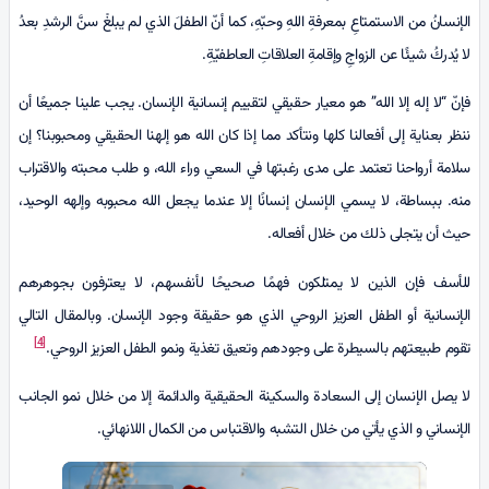
الإنسانُ من الاستمتاعِ بمعرفةِ اللهِ وحبّهِ، كما أنّ الطفلَ الذي لم يبلغْ سنَّ الرشدِ بعدُ
لا يُدركُ شيئًا عن الزواجِ وإقامةِ العلاقاتِ العاطفيّةِ.
فإنّ “لا إله إلا الله” هو معيار حقيقي لتقييم إنسانية الإنسان. يجب علينا جميعًا أن
ننظر بعناية إلى أفعالنا كلها ونتأكد مما إذا كان الله هو إلهنا الحقيقي ومحبوبنا؟ إن
سلامة أرواحنا تعتمد على مدى رغبتها في السعي وراء الله، و طلب محبته والاقتراب
منه. ببساطة، لا يسمي الإنسان إنسانًا إلا عندما يجعل الله محبوبه وإلهه الوحيد،
حيث أن يتجلى ذلك من خلال أفعاله.
للأسف فإن الذين لا يمتلكون فهمًا صحيحًا لأنفسهم، لا يعترفون بجوهرهم
الإنسانية أو الطفل العزيز الروحي الذي هو حقيقة وجود الإنسان. وبالمقال التالي
[4]
تقوم طبيعتهم بالسيطرة على وجودهم وتعيق تغذية ونمو الطفل العزيز الروحي.
لا يصل الإنسان إلى السعادة والسكينة الحقيقية والدائمة إلا من خلال نمو الجانب
الإنساني و الذي يأتي من خلال التشبه والاقتباس من الكمال اللانهائي.