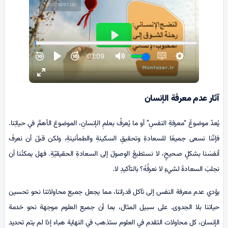
آثار عدم معرفة الإنسان
يُعدّ موضوعُ “معرفةِ النفسِ” أو ما يُعرفُ بعلمِ الإنسانِ، الموضوعَ الأهمَّ في حياتِنا.
فإنّنا نسعى جميعًا للسعادةِ وتحقيقِ السكينةِ والطمأنينةِ، ولكن قبلَ أن نعرفَ
أنفسَنا بشكلٍ صحيحٍ، لا نستطيعُ الوصولَ إلى السعادةِ الحقيقيّةِ. فهل يمكنُنا أن
نجلبَ السعادةَ لشيءٍ لا نعرفُهُ؟ بالتأكيدِ لا.
يؤدي عدم معرفة النفس إلى تآكل قدراتنا، مما يجعل جميع محاولاتنا نحو تحسين
حياتنا بلا الجدوى. على سبيل المثال، بما أن جميع العلوم موجهة نحو خدمة
الإنسان، كل محاولات التقدم في العلوم ستذهب في النهاية هباء إذا لم یتم تحديد