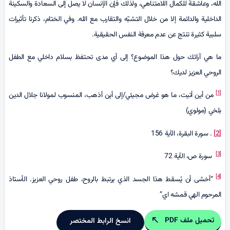
الله، وعاشقةٌ للكمال اللامتناهي، ولذلك فإن الإنسان لا يصل إلى السعادة والسكينة
الداخلية والدائمة إلا من خلال التشبّه والتقارب مع الله. وفي الختام، ذكرنا تأثيرات
سلبية كثيرة تنتج عن عدم معرفة النفس الحقيقية.
ما هي آرائك حول هذا الموضوع؟ إلى أي مدى تحتفظ بسلام داخلي مع الطفل
الروحي العزيز لدیك؟
[1]
من أين أتيت، ما هو غرض مجيئي/إلى أين أذهب، المنسوب لمولانا جلال الدين
بلخي (مولوي)
[2]
. سورة البقرة، الآية 156
[3]
سورة ص، الآية 72
[4]
“أخشى أن يُسقط هذا الجسد الذي يرتبط بالروح، طفل روحي العزيز. الأستاذ
المرحوم الهي قمشه اي”
تحميل ملف PDF
انسخ الرابط المختصر