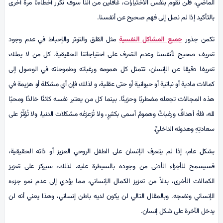
الماضي، فلن نقوم بنفس الاختيارات، غافلين من أننا سوف نكرر أخطاءنا مرة أخرى
بالتأكيد إذا لم نصل إلى فهم صحيح عن أنفسنا.
تكمن جذور
جميع المشاكل النفسية
مثل القلق والتوتر والإحباط في عدم وجود
تعريف صحيح لأنفسنا وعدم التعرف على احتياجاتنا الحقيقية. كل من لا يملك
تعريفا دقيقا عن الإنسان، تتمثل كل همومه ورغباته وطموحاته في الوصول إلى
كمالات مادية أو نباتية أو حيوانية أو حتى عقلية، و لذلك فإن أي مشكلة أو هزيمة في
هذه المجالات تجعله مضطربًا وحزينًا. بينما کل من يعتبر نفسه كائنًا خالدًا ومحبًا
لله، فلهُ أهدافٌ ورغباتٌ وهمومٌ أسمى بكثيرٍ، ولا تُزعزعُه مشكلات الدنيا، ولا تُؤثّرُ على
سعادتِهِ وهدوئه الداخليِّ.
بشكل عام، إذا لم يتعرف الإنسان على الطفل الروحي العزيز أو ذاته الحقيقية،
فسيسمح للأجزاء الأدنى من وجوده بالسيطرة عليه
.
لذلك، سيركز على تعزيز
الكمالات الأخرى، بدلاً من تعزيز الكمال الإنساني، مما يؤدي إلى عدم نمو جزءه
الإنساني ونضجه. وبالمقال التالي لن يكون لديه باطن إنساني، وهذا يعني أنه لن
يدخل الآخرة على شكل إنسان.