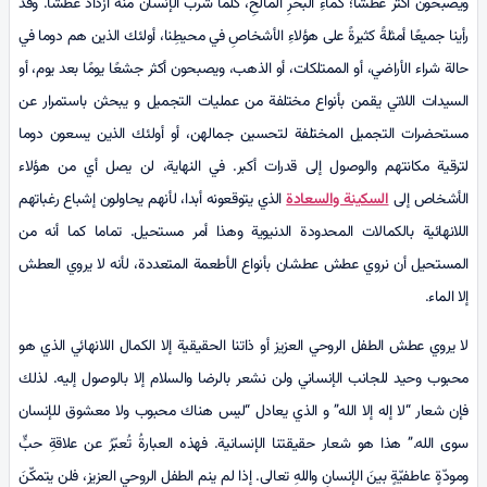
ويصبحون أكثر عطشًا؛ كماءِ البحرِ المالحِ، كلما شربَ الإنسانُ منهُ ازدادَ عطشًا. وقد
رأينا جميعًا أمثلةً كثيرةً على هؤلاءِ الأشخاصِ في محيطِنا، أولئك الذين هم دوما في
حالة شراء الأراضي، أو الممتلكات، أو الذهب، ويصبحون أكثر جشعًا يومًا بعد يوم، أو
السيدات اللاتي يقمن بأنواع مختلفة من عمليات التجميل و يبحثن باستمرار عن
مستحضرات التجميل المختلفة لتحسين جمالهن، أو أولئك الذين يسعون دوما
لترقية مكانتهم والوصول إلى قدرات أكبر. في النهاية، لن يصل أي من هؤلاء
الأشخاص إلى
السكينة والسعادة
الذي يتوقعونه أبدا، لأنهم يحاولون إشباع رغباتهم
اللانهائية بالكمالات المحدودة الدنيوية وهذا أمر مستحيل. تماما كما أنه من
المستحيل أن نروي عطش عطشان بأنواع الأطعمة المتعددة، لأنه لا يروي العطش
إلا الماء.
لا يروي عطش الطفل الروحي العزيز أو ذاتنا الحقيقية إلا الكمال اللانهائي الذي هو
محبوب وحيد للجانب الإنساني ولن نشعر بالرضا والسلام إلا بالوصول إليه. لذلك
فإن شعار “لا إله إلا الله” و الذي يعادل “ليس هناك محبوب ولا معشوق للإنسان
سوى الله.” هذا هو شعار حقيقتنا الإنسانية. فهذه العبارةُ تُعبّرُ عن علاقةِ حبٍّ
ومودّةٍ عاطفيّةٍ بينَ الإنسانِ واللهِ تعالى. إذا لم ينم الطفل الروحي العزيز، فلن يتمكّنَ