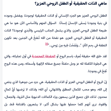
ماهي الذات الحقيقية أو الطفل الروحي العزيز؟
الطفل الروحي العزيز هو الجزء الإنساني أو الذات الحقيقية لوجودنا، وبفضل وجوده
في بنية وجودنا يُسمّى الإنسانُ إنسانًا. السؤال المهم والأساسي الآن هو: ما هي
طبيعة الطفل الروحي العزيز، والذي يشمل الجانب الرئيسي والأبدي لوجودنا؟ الذات
الحقيقية أو الطفل الروحي العزيز، هو نفخة من الله تُنفخُ في الجنينِ بعد تكوين
[3]
النطفة في رحمِ الأمّ: “…وَنَفَخْتُ فِيهِ مِنْ رُوحِي…”
لقد خلق الله حقيقة تُعرف باسم الروح أو
الحقيقة المحمدية
في أول تجلياته، والتي
هي الجلوة الكاملة لله عز وجل حاملةً جميعَ صفاته الإلهية وأسمائه، ومن هذه الروحِ
نُفِخَ في وجودِنا.
إنّ الروح أو الطفل الروحي العزيز أو الذات الحقيقية، هي جزء من جوهرنا الذي ينتمي
إلى الله، وهو محب للكمال المطلق واللانهائي، أي الله؛ ولذلك لا يُرضيها أيُّ كمالٍ
محدودٍ. لذلك فإن جميع الذين يسعون وراء الكمالات الدنيوية مثل الثروة، والجمال،
والقوة، نرى أنهم كلما حصلوا عليها بشكل أكبر، لا يشعرون بالقناعة قط، بل