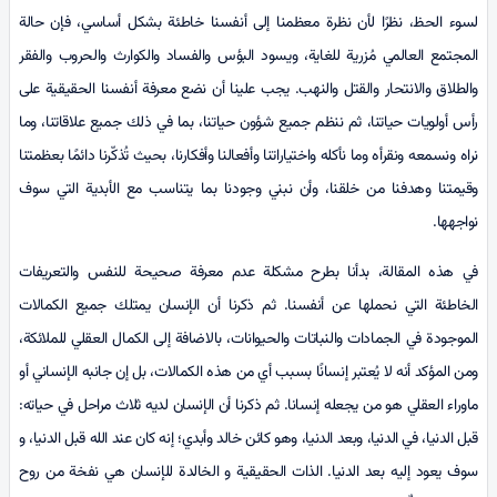
لسوء الحظ، نظرًا لأن نظرة معظمنا إلى أنفسنا خاطئة بشكل أساسي، فإن حالة
المجتمع العالمي مُزرية للغاية، ويسود البؤس والفساد والكوارث والحروب والفقر
والطلاق والانتحار والقتل والنهب. يجب علينا أن نضع معرفة أنفسنا الحقيقية على
رأس أولويات حياتنا، ثم ننظم جميع شؤون حياتنا، بما في ذلك جميع علاقاتنا، وما
نراه ونسمعه ونقرأه وما نأكله واختياراتنا وأفعالنا وأفكارنا، بحيث تُذكّرنا دائمًا بعظمتنا
وقيمتنا وهدفنا من خلقنا، وأن نبني وجودنا بما يتناسب مع الأبدية التي سوف
نواجهها.
في هذه المقالة، بدأنا بطرح مشكلة عدم معرفة صحيحة للنفس والتعريفات
الخاطئة التي نحملها عن أنفسنا. ثم ذكرنا أن الإنسان يمتلك جميع الكمالات
الموجودة في الجمادات والنباتات والحيوانات، بالاضافة إلى الكمال العقلي للملائكة،
ومن المؤكد أنه لا يُعتبر إنسانًا بسبب أي من هذه الكمالات، بل إن جانبه الإنساني أو
ماوراء العقلي هو من يجعله إنسانا. ثم ذكرنا أن الإنسان لديه ثلاث مراحل في حياته:
قبل الدنيا، في الدنيا، وبعد الدنيا، وهو كائن خالد وأبدي؛ إنه كان عند الله قبل الدنيا، و
سوف يعود إليه بعد الدنيا. الذات الحقيقية و الخالدة للإنسان هي نفخة من روح