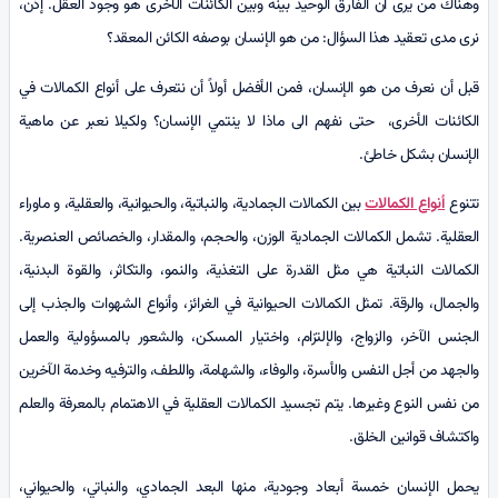
وهناك من يرى أن الفارق الوحيد بينه وبين الكائنات الأخرى هو وجود العقل. إذن،
نرى مدى تعقيد هذا السؤال: من هو الإنسان بوصفه الكائن المعقد؟
قبل أن نعرف من هو الإنسان، فمن الأفضل أولاً أن نتعرف على أنواع الكمالات في
الكائنات الأخرى، حتى نفهم الى ماذا لا ينتمي الإنسان؟ ولكيلا نعبر عن ماهية
الإنسان بشكل خاطئ.
تتنوع
أنواع الكمالات
بين الكمالات الجمادية، والنباتية، والحيوانية، والعقلية، و ماوراء
العقلية. تشمل الكمالات الجمادية الوزن، والحجم، والمقدار، والخصائص العنصرية.
الكمالات النباتية هي مثل القدرة على التغذية، والنمو، والتكاثر، والقوة البدنية،
والجمال، والرقة. تمثل الكمالات الحيوانية في الغرائز، وأنواع الشهوات والجذب إلى
الجنس الآخر، والزواج، والإلتزام، واختيار المسكن، والشعور بالمسؤولية والعمل
والجهد من أجل النفس والأسرة، والوفاء، والشهامة، واللطف، والترفيه وخدمة الآخرين
من نفس النوع وغيرها. يتم تجسيد الكمالات العقلية في الاهتمام بالمعرفة والعلم
واكتشاف قوانين الخلق.
يحمل الإنسان خمسة أبعاد وجودية، منها البعد الجمادي، والنباتي، والحيواني،