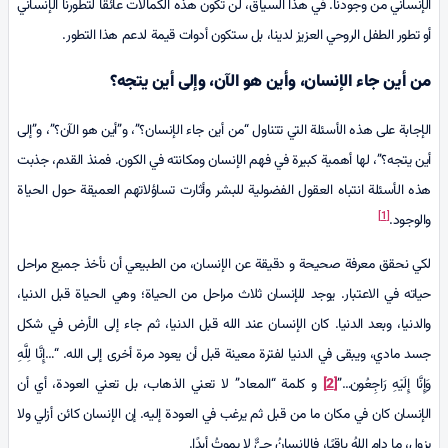
الإنساني من وجودنا. في هذا السياق، لن تكون هذه الكمالات عائقاً لتطورنا الإنساني
أو تطور الطفل الروحي العزيز لدينا، بل ستكون أدوات قيمة لدعم هذا التطور.
من أين جاء الإنسان، وأين هو الآن، وإلى أين يتجه؟
الإجابة على هذه الأسئلة التي تتناول “من أين جاء الإنسان؟”، و”أين هو الآن؟”، و”إلى
أين يتجه؟”، لها أهمية كبيرة في فهم الإنسان ومكانته في الكون. فمنذ القدم، جذبت
هذه الأسئلة انتباه العقول الفضولية للبشر وأثارت تساؤلاتهم العميقة حول الحياة
[1]
والوجود.
لكي نحقق معرفة صحيحة و دقيقة عن الإنسان، من الطبيعي أن نأخذ جميع مراحل
حياته في الاعتبار. يوجد للإنسان ثلاث مراحل من الحياة؛ وهي الحياة قبل الدنيا،
والدنيا، وبعد الدنيا. كان الإنسان عند الله قبل الدنيا، ثم جاء إلى الأرض في شكل
جسد مادي، ويبقى في الدنيا لفترة معينة قبل أن يعود مرة أخرى إلى الله. “…إِنَّا لِلَّهِ
وَإِنَّا إِلَيْهِ رَاجِعُون…”
[2]
و كلمة “المعاد” لا تعني الذهاب، بل تعني العودة، أي أن
الإنسان كان في مكان ما من قبل ثم يرغب في العودة إليه. إن الإنسان كائن أزلي ولا
يزول، ما دام اللهُ باقيًا، فالإنسانُ حيٌّ لا يموتُ أبدًا.