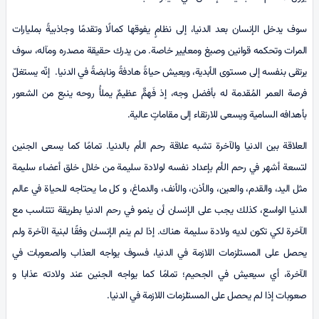
سوف يدخل الإنسان بعد الدنيا، إلى نظامٍ يفوقها كمالًا وتقدمًا وجاذبيةً بمليارات
المرات وتحكمه قوانين وصيغ ومعايير خاصة. من يدرك حقيقة مصدره ومآله، سوف
يرتقى بنفسه إلى مستوى الأبدية، ويعيش حياةً هادفةً ونابضةً في الدنيا. إنّه يستغلّ
فرصة العمر المُقدمة له بأفضل وجه، إذ فَهمٌّ عظيمٌ يملأُ روحه ينبع من الشعور
بأهدافه السامية ويسعى للارتقاء إلى مقاماتٍ عالية.
العلاقة بين الدنيا والآخرة تشبه علاقة رحم الأم بالدنيا. تمامًا كما يسعی الجنين
لتسعة أشهر في رحم الأم بإعداد نفسه لولادة سليمة من خلال خلق أعضاء سليمة
مثل اليد، والقدم، والعين، والأذن، والأنف، والدماغ، و كل ما يحتاجه للحياة في عالم
الدنيا الواسع، کذلك يجب على الإنسان أن ينمو في رحم الدنيا بطريقة تتناسب مع
الآخرة لكي تكون لديه ولادة سليمة هناك. إذا لم ينم الإنسان وفقًا لبنية الآخرة ولم
يحصل على المستلزمات اللازمة في الدنيا، فسوف يواجه العذاب والصعوبات في
الآخرة، أي سيعيش في الجحيم؛ تمامًا كما يواجه الجنين عند ولادته عذابا و
صعوبات إذا لم يحصل على المستلزمات اللازمة في الدنيا.