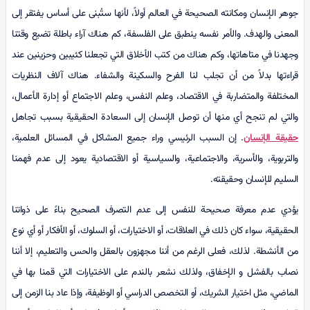
جوهر الإنسان ومكانته الصحيحة في العالم أولاً، لأنها ستُبنى على أساس يفتقر إلى
المعنى والهدف. والأمر نفسه ينطبق على الفلسفة، كم هناك آراء باطلة تضيع وقتنا
وجهدنا في متاهاتها، وكم هناك من كتب الأخلاق التي تجعلنا كئيبين وحزينين عند
قراءتها بدلاً من أن تجلب لنا الفرح والسكينة والشفاء. هناك آلاف النظريات
المختلفة والمتضاربة في الاقتصاد، وعلم النفس، وعلم الاجتماع أو إدارة الأعمال،
والتي لم تنجح أي منها أن توصل الإنسان إلى السعادة الحقيقية بسبب تجاهل
حقيقة الإنسان
. إن السبب الرئيسي وراء جميع المشاكل في المسائل العلمية،
والتربوية، والأسرية، والاجتماعية، والسياسية أو الاقتصادية يعود إلى عدم فهمنا
السليم للإنسان وحقيقته.
يؤدي عدم معرفة صحيحة للنفس إلى عدم التصرف الصحيح بناءً على ذواتنا
الحقيقية، سواء كان ذلك في العلاقات، أو الاختيارات، أو السلوك، أو الأفكار أو أي نوع
من الأنشطة. لذلك، فعلى الرغم من أننا مجهزون بالعقل والحس والتعليم، إلا أننا
نصاب بالفشل و الإخفاق، ولذلك نشعر بالندم على الاختيارات التي قمنا بها في
الماضي، مثل اختيار الشريك، أو التخصص الدراسي أو الوظيفة، وإذا عاد بنا الزمن إلى