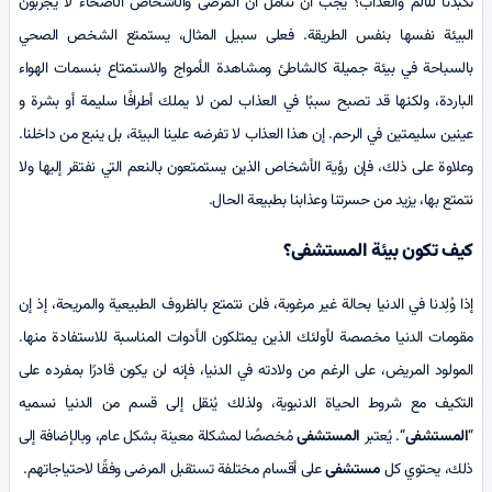
تكبُّدنا للألم والعذاب؟ يجب أن نتأمل أن المرضى والأشخاص الأصحاء لا يجربون
البيئة نفسها بنفس الطريقة. فعلى سبيل المثال، يستمتع الشخص الصحي
بالسباحة في بيئة جميلة كالشاطئ ومشاهدة الأمواج والاستمتاع بنسمات الهواء
الباردة، ولكنها قد تصبح سببًا في العذاب لمن لا يملك أطرافًا سليمة أو بشرة و
عينين سليمتين في الرحم. إن هذا العذاب لا تفرضه علينا البيئة، بل ينبع من داخلنا.
وعلاوة على ذلك، فإن رؤية الأشخاص الذين يستمتعون بالنعم التي نفتقر إليها ولا
نتمتع بها، يزيد من حسرتنا وعذابنا بطبيعة الحال.
كيف تكون بيئة المستشفى؟
إذا وُلِدنا في الدنيا بحالة غير مرغوبة، فلن نتمتع بالظروف الطبيعية والمريحة، إذ إن
مقومات الدنيا مخصصة لأولئك الذين يمتلكون الأدوات المناسبة للاستفادة منها.
المولود المريض، على الرغم من ولادته في الدنيا، فإنه لن يكون قادرًا بمفرده على
التكيف مع شروط الحياة الدنيوية، ولذلك يُنقل إلى قسم من الدنيا نسميه
“
المستشفى
“. يُعتبر
المستشفى
مُخصصًا لمشكلة معينة بشکل عام، وبالإضافة إلى
ذلك، يحتوي كل
مستشفى
على أقسام مختلفة تستقبل المرضى وفقًا لاحتياجاتهم.