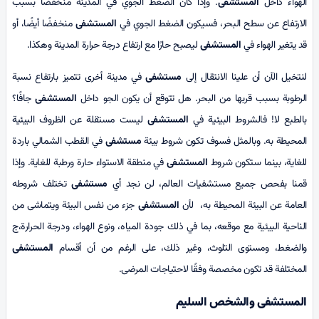
الهواء داخل
المستشفى
. وإذا كان الضغط الجوي في المدينة منخفضًا بسبب
الارتفاع عن سطح البحر، فسيكون الضغط الجوي في
المستشفى
منخفضًا أيضًا، أو
قد يتغير الهواء في
المستشفى
ليصبح حارًا مع ارتفاع درجة حرارة المدينة وهكذا.
لنتخيل الآن أن علينا الانتقال إلى
مستشفى
في مدينة أخرى تتميز بارتفاع نسبة
الرطوبة بسبب قربها من البحر. هل تتوقع أن يكون الجو داخل
المستشفى
جافًا؟
بالطبع لا! فالشروط البيئية في
المستشفى
ليست مستقلة عن الظروف البيئية
المحيطة به. وبالمثل فسوف تكون شروط بيئة
مستشفى
في القطب الشمالي باردة
للغاية، بینما ستكون شروط
المستشفى
في منطقة الاستواء حارة ورطبة للغاية. وإذا
قمنا بفحص جميع مستشفيات العالم، لن نجد أي
مستشفى
تختلف شروطه
العامة عن البيئة المحيطة به، لأن
المستشفى
جزء من نفس البيئة ويتماشى من
الناحية البيئية مع موقعه، بما في ذلك جودة المياه، ونوع الهواء، ودرجة الحرارة،ج
والضغط، ومستوى التلوث، وغير ذلك، على الرغم من أن أقسام
المستشفى
المختلفة قد تكون مخصصة وفقًا لاحتياجات المرضى.
المستشفى والشخص السليم