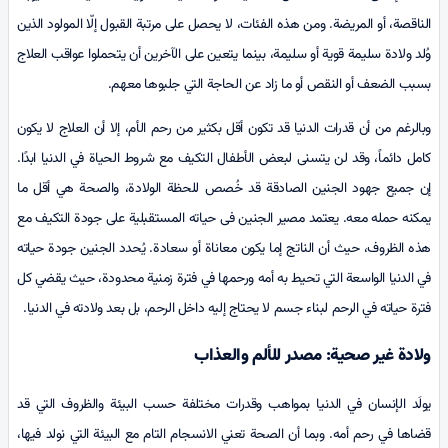
الناقصة، أو المريضة. ومن هذه الفئات، لا يحصل على مرتبة القبول إلّا المولود الذين
وُلد ولادة سليمة قوية أو سليمة، بینما يتعين على الآخرين أن يتحملوا عواقب العلاج
بسبب الضعف أو النقص أو ما زاد عن الحاجة التي جلبوها معهم.
وبالرغم من أن قدرات الدنيا قد تكون أقل بكثير من رحم الأم، إلا أن العلاج لا يكون
كامل دائماً، وقد لن يتسنى لبعض الأطفال التكيف مع شروط الحياة في الدنيا ابدًا.
إن جميع جهود الجنين الصادقة قد خُصص للحظة الولادة، والصحة هي أقل ما
يمكنه حمله معه. يعتمد مصير الجنين فی حیاته المستقبلية على جودة التكيف مع
هذه الظروف، حيث أن الناتج إما يكون معاناة أو سعادة. يُحدد الجنين جودة حياته
في الدنيا الواسعة التي تحيط به أمه ورحمها في فترة زمنية محدودة، حیث يقضي كل
فترة حياته في الرحم لبناء جسم لا يحتاج إليه داخل الرحم، بل بعد ولادته في الدنيا.
ولادة غير صحية: مصدر للألم والعذاب
يولَد الإنسان في الدنيا بمواهب وقدرات مختلفة حسب البيئة والظروف التي قد
قضاها في رحم أمه. وبما أن الصحة تعني الانسجام التام مع البيئة التي نولد فيها،