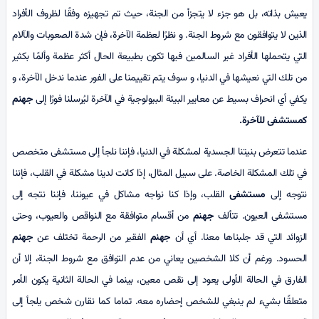
يعيش بذاته، بل هو جزء لا يتجزأ من الجنة، حيث تم تجهيزه وفقًا لظروف الأفراد
الذين لا يتوافقون مع شروط الجنة. و نظرًا لعظمة الآخرة، فإن شدة الصعوبات والآلام
التي يتحملها الأفراد غير السالمين فيها تكون بطبيعة الحال أكثر عظمة وألمًا بكثير
من تلك التي نعيشها في الدنيا، و سوف يتم تقييمنا على الفور عندما ندخل الآخرة، و
يكفي أي انحراف بسيط عن معايير البيئة البيولوجية في الآخرة ليُرسلنا فورًا إلى
جهنم
كمستشفى
للآخرة
.
عندما تتعرض بنيتنا الجسدية لمشكلة في الدنيا، فإننا نلجأ إلى مستشفى متخصص
في تلك المشكلة الخاصة. على سبيل المثال، إذا كانت لدينا مشكلة في القلب، فإننا
نتوجه إلى
مستشفى
القلب، وإذا كنا نواجه مشاكل في عيوننا، فإننا نتجه إلى
مستشفى العيون. تتألف
جهنم
من أقسام متوافقة مع النواقص والعيوب، وحتى
الزوائد التي قد جلبناها معنا. أي أن
جهنم
الفقير من الرحمة تختلف عن
جهنم
الحسود. ورغم أن كلا الشخصين يعاني من عدم التوافق مع شروط الجنة، إلا أن
الفارق في الحالة الأولى يعود إلى نقص معين، بينما في الحالة الثانية يكون الأمر
متعلقًا بشيء لم ينبغي للشخص إحضاره معه. تماما كما نقارن شخص يلجأ إلى