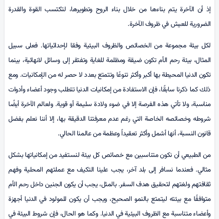
إذ أن الآخرة يتم بناءها من خلال بناء الروح وتطويرها، لتكتسب القوة والقدرة
الضرورية للعيش في ظروف الآخرة.
لكل بيئة مجموعة من الخصائص والظروف البیئية وفقا لإحداثياتها. فعلى سبيل
المثال، بيئة رحم الأم تكون ضيقة ومظلمة للغاية وتفتقر إلى وسائل لانهائية، بينما
تكون الدنيا المحيطة بها أكبر وأكثر تنوعًا وتتمتع بعدد لا حصر له من الإمكانيات. ومع
ذلك كما ذكرنا سابقًا، فإن الاستفادة من إمكانيات الدنيا تتطلب وجود أعضاء وأدوات
مناسبة، ولا تأتي هذه الفرصة إلا في ضوء ولادة سليمة أو قوية. ولعالم الآخرة أيضًا
شروطه وخصائصه الخاصة التي رغم عدم معرفتنا الدقيقة بها، إلا أننا نعلم بفضل
قانون النسبة، أنها أشمل وأكثر تعقيداً وعظمة من عالمنا الحالي.
من الطبيعي أن نكون متناسبين مع خصائص كل بيئة لنستفيد من إمكانياتها بشكل
مثالي. فعندما نسافر إلى بلد آخر، يجب علينا التكيف مع عملتهم المحلية وفهم
ثقافتهم ولغتهم لتحقيق هدف السفر. بالمثل، يجب أن يكون الجنين داخل رحم الأم
متوافقًا مع بيئته ليتمتع بالنمو الصحيح، ويجب أن يكون للمولود في الدنيا أجهزة
وأعضاء متناسبة مع الظروف البيئية في الدنيا. وكما هو الحال، فإن شروط البيئة في