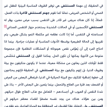
في الحقيقة، إن مهمة
المستشفى
هي توفير الظروف المناسبة البيئیة للطفل غير
الصحي أو الشخص المريض، تمامًا كما تقوم
جهنم کمستشفى
للآخرة
بذات العمل.
فمثلاً، إذا كان هناك مريض غير قادر على التنفس بسبب مرض معين، يوفر له
[1]
المستشفى
الأكسجين أو في الحالات الشديدة يستخدم جهاز التنفس الصناعي
لمساعدته في التنفس. أما إذا كانت عظامه غير مكتملة النمو بشكل طبيعي، يتم
تقريبها إلى الحالة الطبيعية بواسطة الأدوات المناسبة أو عمليات جراحية. بينما اذا
احتاج المرء إلى أن يُعوَّض نقص هرموناته أو المشكلات النظامية فإن مجموعة
متنوعة من الأدوية يمكنها أن تكون الحل. يمكننا القول إن
المستشفى
مُخَصَّص
فقط لأولئك الذين يعانون من مشكلة معينة، عندما لا يكونون متكيفون مع بيئة
وظروف الدنيا، بل إنهم يتكيفون مع بيئة ا
لمستشفى
. في الحقيقة فإنهم يحتاجون
إلى خطوة إضافية للتكيف مع البيئة الحياتية في الدنيا، فيتعافى البعض من المرض
أو الضعف بعد فترة من العلاج والتحمل، بینما يتعين على البعض الآخر – بناءً على
شدة النقص أو العيوب في أجسادهم – التعامل مع عذاب العلاج طوال حياتهم.
ومن بين هؤلاء، هناك من يجد نفسه مضطرا لقضاء معظم حياتهم في
المستشفى
، وفي النهاية، نظرًا للظروف غير المتوافقة مع الحياة العادية، يتم نقله من