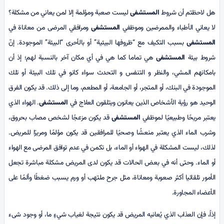
هل لاحظتم أن شروط
المستشفى
ليست صعبة ومؤلمة إلا لمن يعاني من مشكلة؟
لا يعاني الأطباء والممرضين وموظفي
المستشفى
ومرافقي المرضى من معاناة في
المستشفى
بسبب التكيف مع “ظروفها البيئية” أو بالأحرى “البيئة” الموجودة. إنّ
شروط بيئة
المستشفى
هي تماما كما هي في أي مكان آخر بالنسبة لهم؛ إذ أن
بامكانهم المشي، والنظر و التنفس و التحدث سواء كانو في تلك البيئة أو تلك
الموجودة في البنك، أو المتجر، أو الجامعة، أو المطعم، وما إلى ذلك. قد يكون الفرق
الوحيد هو رؤية الأشخاص الذين يعانون ويتلقون العلاج في
المستشفى
. الهواء الذي
يعتبر مريحًا وطبيعيًا لموظفي
المستشفى
قد يكون مزعجًا لشخص مصاب بحروق،
وشرب الماء الذي يعتبر منعشًا وصحيًا للمرافقين قد يكون مؤلمًا ومريرًا للمريض.
لذلك، ليست المشكلة في الهواء أو الماء، بل تکمن في عدم توافق المرضى مع الهواء
أو الماء. وحتى أنه في بعض الحالات قد يكون لدى المريض مشكلة مباشرة تجعل
الأمور تلقائيا أكثر صعوبة ومعاناة، مثل جرح ملتهب أو ورم يسبب ضغطًا وألمًا على
الأعضاء المجاورة.
إذاً، فإن العذاب الذي يُعانيه المريض قد يكون نتيجة لغياب شيءٍ ما، أو وجود شیء