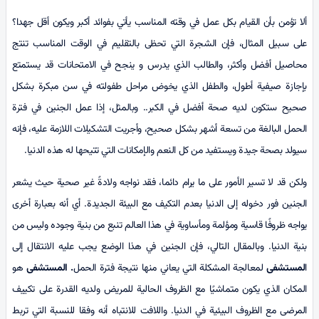
ألا تؤمن بأن القيام بكل عمل في وقته المناسب يأتي بفوائد أكبر ويكون أقل جهدا؟
على سبيل المثال، فإن الشجرة التي تحظى بالتقليم في الوقت المناسب تنتج
محاصيل أفضل وأكثر، والطالب الذي يدرس و ينجح في الامتحانات قد يستمتع
بإجازة صيفية أطول، والطفل الذي يخوض مراحل طفولته في سن مبكرة بشكل
صحيح ستكون لديه صحة أفضل في الكبر.. وبالمثل، إذا عمل الجنين في فترة
الحمل البالغة من تسعة أشهر بشكل صحيح، وأجريت التشكيلات اللازمة عليه، فإنه
سيولد بصحة جيدة ويستفيد من كل النعم والإمكانات التي تتيحها له هذه الدنيا.
ولكن قد لا تسير الأمور على ما يرام دائما، فقد نواجه ولادةً غير صحية حيث يشعر
الجنين فور دخوله إلى الدنيا بعدم التكيف مع البيئة الجديدة. أي أنه بعبارة أخرى
يواجه ظروفًا قاسية ومؤلمة ومأساوية في هذا العالم تنبع من بنية وجوده وليس من
بنية الدنيا. وبالمقال التالي، فإن الجنين في هذا الوضع يجب عليه الانتقال إلى
ا
لمستشفى
لمعالجة المشكلة التي يعاني منها نتيجة فترة الحمل
. المستشفى
هو
المكان الذي يكون متماشيًا مع الظروف الحالية للمريض ولديه القدرة على تكييف
المرضى مع الظروف البيئية في الدنيا. واللافت للانتباه أنه وفقا للنسبة التي تربط