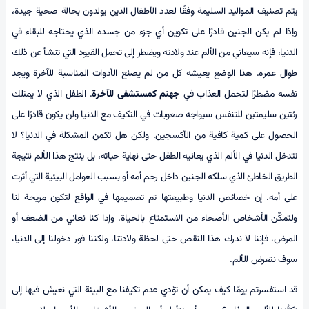
يتم تصنيف المواليد السلیمة وفقًا لعدد الأطفال الذين يولدون بحالة صحية جيدة،
وإذا لم يكن الجنين قادرًا على تكوين أي جزء من جسده الذي يحتاجه للبقاء في
الدنيا، فإنه سيعاني من الألم عند ولادته ويضطر إلى تحمل القيود التي تنشأ عن ذلك
طوال عمره. هذا الوضع يعيشه كل من لم يصنع الأدوات المناسبة للآخرة ويجد
نفسه مضطرًا لتحمل العذاب في
جهنم کمستشفى للآخرة
. الطفل الذي لا يمتلك
رئتين سليمتين للتنفس سيواجه صعوبات في التكيف مع الدنيا ولن يكون قادرًا على
الحصول على كمية كافية من الأكسجين. ولكن هل تكمن المشكلة في الدنيا؟ لا
تتدخل الدنيا في الألم الذي يعانيه الطفل حتى نهاية حياته، بل ينتج هذا الألم نتيجة
الطريق الخاطئ الذي سلكه الجنين داخل رحم أمه أو بسبب العوامل البيئية التي أثرت
على أمه. إن خصائص الدنيا وطبيعتها تم تصميمها في الواقع لتكون مريحة لنا
ولتمكّن الأشخاص الأصحاء من الاستمتاع بالحياة. وإذا كنا نعاني من الضعف أو
المرض، فإننا لا ندرك هذا النقص حتى لحظة ولادتنا، ولكننا فور دخولنا إلى الدنيا،
سوف نتعرض للألم.
قد استفسرتم يومًا كيف يمكن أن تؤدي عدم تكيفنا مع البيئة التي نعيش فيها إلى