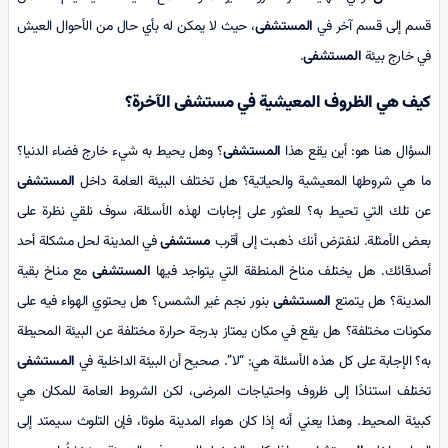
قسم إلى قسم آخر في
المستشفى
، حيث لا يمكن له بأي حال من الأحوال العيش
في خارج بيئة
المستشفى
.
كيف هي الظروف
المعيشية في مستشفى الآخرة؟
السؤال هنا هو: أين يقع هذا
المستشفى
؟ وهل يحيط به شيء خارج فضاء الدنيا؟
ما هي شروطها المعيشية والحياتية؟ هل تختلف البيئة العامة داخل
المستشفى
عن تلك التي تحيط به؟ للعثور على إجابات لهذه الأسئلة، سوف نلقي نظرة على
بعض الأمثلة. لنفترض أنك ذهبت إلى أقرب
مستشفى
في المدينة لحل مشكلة أحد
أصدقائك. هل يختلف مناخ المنطقة التي يتواجد فيها
المستشفى
مع مناخ بقية
المدينة؟ هل يتمتع
المستشفى
بنور نجم غير الشمس؟ هل يحتوي الهواء فيه على
مكونات مختلفة؟ هل يقع في مكان يمتاز بدرجة حرارة مختلفة عن البيئة المحيطة
به؟ الإجابة على كل هذه الأسئلة هي: “لا”. صحيح أن البيئة الداخلية في
المستشفى
تختلف استنادًا إلى ظروف واحتياجات المرضى، لكن الشروط العامة للمكان هي
كبيئة المحيط. وهذا يعني أنه إذا كان هواء المدينة ملوثا، فإن التلوث سيمتد إلى