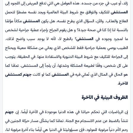
زائد، أو عيب في جزء من جسده. هذه العوامل هي التي تدفع المريض إلى اللجوء إلى
المستشفى
للتكيف والتوافق مع شروط البيئة العالمية ويجد نفسه مضطرًا لتحمل
العلاج والعذاب. والآن، السؤال الذي يطرح نفسه، هل يكون
المستشفى
مكاناً مؤلمًا
بالنسبة لنا إذا كنا في صحة جيدة؟ و هل يقوم الجراح بإجراء عملية جراحية لشخص
ما لمجرد وجوده في
المستشفى
؟ بالطبع لا، لأنه لا يوجد سبب واضح لذلك.
الطبيب يوصي بعملية جراحية فقط للشخص الذي يعاني من مشكلة معينة ويحتاج
إلى الجراحة للتكيف مع شروط البيئة الدنيوية والاستفادة منها. في الحقيقة، يتوجب
على كل شخص، وفقًا لطبيعة المشكلة وشدتها، أن يلجأ إلى المستشفى. تمامًا كما
هو الحال في المثال الذي نُعاني فيه في
المستشفى
كما لو كانت
جهنم کمستشفى
للآخرة
.
الظروف البيئية في الآخرة
إن الرياضيات التي تحكم حياتنا في هذه الدنيا موجودة في الآخرة أيضًا. إن
جهنم
تنشأ بالضبط عن عدم الانسجام مع الجنة. تمامًا كما يشكّل مسار حركة الجنين في
رحم الأم دنياً مرغوبة للمولود، فإن مسؤوليتنا في الدنيا هي أيضًا بناء آخرةٍ مرغوبة لنا،