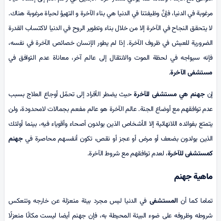
مرغوبة في الدنيا، فإنَّ وظيفتنا في الدنيا هي بناء الآخرة و التهيؤ لحياة مرغوبة هناك.
لا يتحقق النجاح في الآخرة إلا من خلال بناء وتطوير الروح في الدنيا لاكتساب القدرة
الضرورية للعيش في ظروف الآخرة. إذا لم يطور الإنسان خصائص الآخرة في نفسه،
فإنه سيواجه في لحظة الموت والانتقال إلى عالم آخر، معاناة عدم التوافق في
مستشفى الآخرة
.
إن
جهنم هي مستشفى
للآخرة
حيث يضطر الأفراد إلى تحمّل أوجاع العلاج بسبب
عدم توافقهم مع أوضاع الجنة. عالم الآخرة هو عالم مفعم بجمالات لامحدودة، ولن
يتمتع بفوائده اللانهائية إلا الأشخاص الذين يولدون أصحاء وأقوياء فيه، بينما أولئك
الذين يولدون بضعف أو مرض أو عجز أو نقص، تكون أنفسهم محاصرة في
جهنم
کمستشفى
للآخرة
، لعدم توافقهم مع شروط الآخرة.
ماهية جهنم
تماما كما أن
المستشفى
في الدنيا ليس مجرد بيئة منعزلة عن خارجه وتنعكس
شروطه وظروفه على ضوء البيئة المحيطة به، فإن جهنم أيضا ليست مكانًا منعزلًا