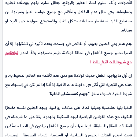
الأصوات، وأنف سليم لشمّ العطور والروائح، وعقل سليم يفهم ويصنّف تجاربه
ومعلوماته. وفي حال عدم التفاعل والتأقلم مع جميع جوانب الدنيا وميزاتها، لن
يستطيع الفرد استشعار جمالياته بشكل كامل والاستمتاع بموارده دون قيود أو
معاناة.
رغم عدم وعي الجنين بعيوب أو نقائص في جسمه، وعدم تأثيره في تشكيلها، إلا أن
الدنيا تختبر جميع الأطفال في لحظة الولادة، ويُتم تصنیفهم وفقًا لمدى
توافقهم
مع شروط الحياة في الدنيا
.
إن أول ما يواجهه الطفل حديث الولادة هو مدى عدم تأقلمه مع العالم المحيط به. و
هذه هي التجربة التي تُكرَر فور دخولنا عالم الآخرة، إذ أننا إذا لم نكن في إنسجام مع
شروط الآخرة، فسوف ندخل “
جهنم کمستشفى للآخرة
“.
للدنيا بنية هندسية ومبنية تمامًا على علاقات رياضية، ويجد الجنين نفسه مضطرًا
للتكيف مع هذه القوانين الرياضية ليجد السكينة والهدوء. بناءً على ما شرحناه في
المقالات المقال السابقة، فإننا ندرك أن جميع الأطفال يولدون في الدنيا مصنًّفين
تحت إحدى الفئات الخمس: السليمة أو السليمة القوية، الضعيفة، المعیوبة،