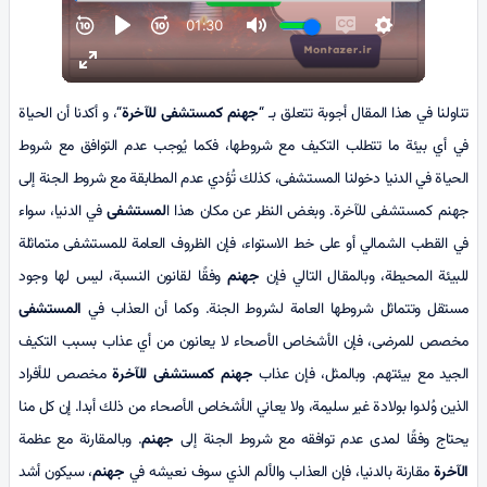
تناولنا في هذا المقال أجوبة تتعلق بـ “
جهنم
كمستشفى
للآخرة
“، و أكدنا أن الحياة
في أي بيئة ما تتطلب التكيف مع شروطها، فكما يُوجب عدم التوافق مع شروط
الحياة في الدنيا دخولنا المستشفى، كذلك تُؤدي عدم المطابقة مع شروط الجنة إلى
جهنم كمستشفى للآخرة. وبغض النظر عن مكان هذا ا
لمستشفى
في الدنيا، سواء
في القطب الشمالي أو على خط الاستواء، فإن الظروف العامة للمستشفى متماثلة
للبيئة المحيطة، وبالمقال التالي فإن
جهنم
وفقًا لقانون النسبة، ليس لها وجود
مستقل وتتماثل شروطها العامة لشروط الجنة. وكما أن العذاب في
المستشفى
مخصص للمرضى، فإن الأشخاص الأصحاء لا يعانون من أي عذاب بسبب التكيف
الجيد مع بيئتهم. وبالمثل، فإن عذاب
جهنم كمستشفى
للآخرة
مخصص للأفراد
الذين وُلدوا بولادة غير سليمة، ولا يعاني الأشخاص الأصحاء من ذلك أبدا. إن كل منا
يحتاج وفقًا لمدى عدم توافقه مع شروط الجنة إلى
جهنم
. وبالمقارنة مع عظمة
الآخرة
مقارنة بالدنيا، فإن العذاب والألم الذي سوف نعيشه في
جهنم
، سيكون أشد