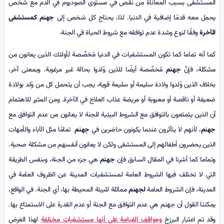
المستشفى بسبب المعاناة من نقص في مستوى الصوديوم في الدم مع شخص
يحمل معه قدمًا إضافية في الدنيا. لذا، يحتاج كل شخص إلى
جهنم كمستشفى
للآخرة
وفقًا لنوع وشدة عدم توافقه مع شروط الحياة في الجنة.
كما أنه تماما كما تكون المستشفيات في الدنيا مُخصَّصة لأولئك الذين يعانون من
مشكلة، فإنَّ
جهنم
مُخصَّصة أيضًا للذين وُلدوا بحالة غير مرغوبة. وبمعنى آخر،
بخلاف الذين وُلدوا ولادة سليمة أو سليمة قوية، يجب أن يتحمل كل من وُلد بولادة
ضعيفة أو ناقصة أو معيوبة أو مريضة عذاب العلاج في الآخرة. ومن المثير للاهتمام
أن الذين يتمتعون بالتوافق مع الشروط البيئية للجنة لا يعانون من عدم التوافق مع
جهنم
، لأنهم لا يتأثرون عندما يكونون حاضرين في
جهنم
تمامًا مثل الآباء والأمهات
الذين يحضرون أطفالهم إلى المستشفى ولكن لا يعانون أنفسهم من مشكلة صحية.
وتماما كما أشرنا في المقال السابق فإن
جهنم
هي جزء من الجنة، وبنفس الطريقة
التي لا تختلف فيها الشروط العامة لمستشفيات المدينة عن الظروف العامة في
المدينة، فإن الشروط العامة
لجهنم
مماثلة للبيئة المحيطة بها، أي الجنة. في الواقع،
يمكننا القول أن جهنم هي عدم التوافق مع الجنة أو عدم القدرة على الاستمتاع بها.
وقد تم اعتبار البرزخ
ومواقف القيامة على أنها مستشفيات مختلفة
لهذا الغرض