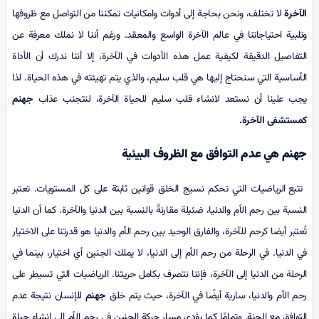
الآخرة
لا تختلف، ونحن بحاجة إلى أدوات وامكانيات تمكننا من التواصل مع ظروفها
وتلبية احتياجاتنا في عالم الآخرة الواسع والمعقد. ورغم أننا لا نملك معرفة عن
التفاصيل الدقيقة لكيفية عمل هذه الأدوات في الآخرة، إلا أننا ندرك أن الأداة
الأساسية التي سنحتاج إليها هي قلب سليم، والذي يتم تهيئته في هذه الحياة. لذا
يجب علينا أن نستعد لانشاء قلب سليم للحياة الآخرة، لنتجنب عذاب
جهنم
کمستشفى الآخرة.
جهنم ه
ي عدم التوافق مع الظروف البيئية
تتبع الرياضيات التي تحكم نسيج الخلق قوانين ثابتة على كل المستويات. تعتبر
النسبة بين رحم الأم والدنيا، ضئيلة مقارنةً بالنسبة بين الدنيا والآخرة. كما أن الدنيا
تُعتبر أيضا كرحم للآخرة، والفارق الوحيد بين رحم الأم والدنيا هو قدرتنا على الاختيار
في الدنيا. في الرحلة من رحم الأم إلى الدنيا، لا يملك الجنين أي اختيار، بينما في
الرحلة من الدنيا إلى الآخرة، فإننا نتصرف بكامل حريتنا. الرياضيات التي تسيطر على
رحم الأم والدنيا، سارية أيضًا في الآخرة، حيث يتم خلق
جهنم
للإنسان نتيجة عدم
التوافق مع الجنة. وتمامًا كما يؤدي مسار حركة الجنين في رحم الأم إلى إنشاء حياة