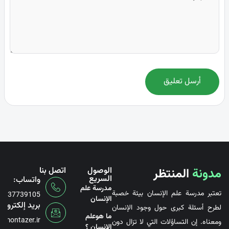
أرسل تعليق
مدونة
المنتظر
الوصول
اتصل بنا
السريع
واتساب:
مدرسة علم
تعتبر مدرسة علم الإنسان بيئة خصبة
6737739105
الإنسان
بريد إلكتروني
لطرح أسئلة كبرى حول وجود الإنسان
ما هوعلم
@montazer.ir
ومعناه. إن التساؤلات التي لا تزال دون
الإنسان ؟