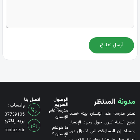
أرسل تعليق
مدونة
المنتظر
الوصول
اتصل بنا
السريع
واتساب:
مدرسة علم
تعتبر مدرسة علم الإنسان بيئة خصبة
6737739105
الإنسان
بريد إلكتروني
لطرح أسئلة كبرى حول وجود الإنسان
ما هوعلم
@montazer.ir
ومعناه. إن التساؤلات التي لا تزال دون
الإنسان ؟
إجابة حول طبيعتنا وعلاقتنا بالكون قد