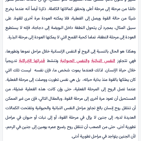
دائمًا من مرحلة إلى مرحلة أعلى وتحقق كمالاتها الكاملة. ذكرنا أيضاً أنه عندما يخرج
شيئًا من حالة القوة ويصل إلى الفعلية، فلا يمكنه العودة مرة أخرى للقوة. على
سبيل المثال، بمجرد أن يتحول النطفة داخل البويضة إلى دجاجة، فإنه لا يستطيع
العودة إلى مرحلة النطفة، تماما كحبة القمح التي لا يمكنها العودة إلى مرحلة البذرة.
وهكذا هو الحال بالنسبة إلى الروح أو النفس الإنسانية خلال مراحل نموها وتطورها،
فهي تتجاوز
النفس النباتية
والنفس الحيوانية
وتنشط
قدراتها الإدراكية
تدريجياً
خلال حياة الإنسان. لذلك فعندما يموت شخص ما، فإن نفسه ليست تلك التي
كان يملكها بالقوة منذ بداية حياته، بل هي نفس تطورت ووصلت إلى مرحلة الفعلية.
عندما تصل الروح إلى المرحلة الفعلية، حتى وإن كانت هذه الفعلية ضئيلة، من
المستحيل أن تعود مرة أخرى إلى مرحلة القوة. وبالمقال التالي، فإن من غير الممكن
أن تنتقل روح إنسان بالغ تجاوز مراحل النفس النباتية والحيوانية وتفتحت الكمالات
العديدة لديه، إلى جنين لا يزال في مرحلة القوة، أو إلى نبات أو حيوان في مراحل
تطورية أدنى. حتى من الصعب أن تنتقل روح رضيع عمره يومين إلى جنين في الرحم،
لأن الجنين يتواجد في مراحل تطورية أدنى.