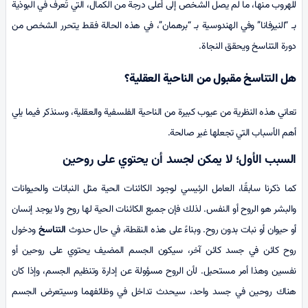
للهروب منها، ما لم يصل الشخص إلى أعلى درجة من الكمال، التي تُعرف في البوذية
بـ “النيرفانا” وفي الهندوسية بـ “برهمان”، في هذه الحالة فقط يتحرر الشخص من
دورة التناسخ ويحقق النجاة.
هل التناسخ مقبول من الناحية العقلية؟
تعاني هذه النظرية من عيوب كبيرة من الناحية الفلسفية والعقلية، وسنذكر فيما يلي
أهم الأسباب التي تجعلها غير صالحة.
السبب الأول؛ لا يمكن لجسد أن يحتوي على روحين
كما ذكرنا سابقًا، العامل الرئيسي لوجود الكائنات الحية مثل النباتات والحيوانات
والبشر هو الروح أو النفس. لذلك فإن جميع الكائنات الحية لها روح ولا يوجد إنسان
أو حيوان أو نبات بدون روح. وبناءً على هذه النقطة، في حال حدوث
التناسخ
ودخول
روح كائن في جسد كائن آخر، سيكون الجسم المضيف يحتوي على روحين أو
نفسين وهذا أمر مستحيل. لأن الروح مسؤولة عن إدارة وتنظيم الجسم، وإذا كان
هناك روحين في جسد واحد، سيحدث تداخل في وظائفهما وسيتعرض الجسم