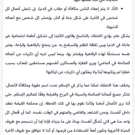
ثالثًا، لا يتم إعطاء الناس مكافأة أو عقاب في الدنيا، بل تتجلى أعمال كل
شخص في الآخرة على شكل جنة أو النار، ويُحشر كل شخص مع أعماله
الدنيوية.
بشكل عام، يؤدي الاعتقاد بالتناسخ وقانون الكارما إلى تشكيل أنظمة اجتماعية غير
عادلة في الدنيا ويبرر ثقافة الظلم والتسامح به. من يتمتع بالرفاهية والراحة، يعتبر
نفسه مستحقًا لهذه الرفاهية ويفتخر بها، بينما ليس لديه أي ذكريات عن أعماله
الصالحة في الماضي! ويرى الفقراء والمساكين أنفسهم مستحقين للعذاب بسبب
خطايا لم يرتكبوها أبدًا ولا يملكون أي ذكريات عن ارتكابها!
يختلف هذا الاعتقاد تمامًا عما يذكر في الإسلام تحت اسم عقوبة ومكافأة الأعمال.
نتذكر جميع أعمالنا الصالحة والسيئة في البرزخ والقيامة وفقًا لتعاليم الإسلام، حتى
أننا نرى الأعمال أمامنا وكأننا نقوم بها في تلك اللحظة. إن محكمة القيامة تعقد
داخل أنفسنا، ونحن الشاهد والقاضي والمتهم في الوقت نفسه. كما أن أفعال كل
واحد منا هي التي تُشكّل أنفسنا، وبناءً على ما بنيناه فإننا إما أن ننسجم مع ظروف
الحياة الأخروية ونكون أهلاً للاستفادة من فرصها، أو أننا لا نتوافق مع ظروف الآخرة