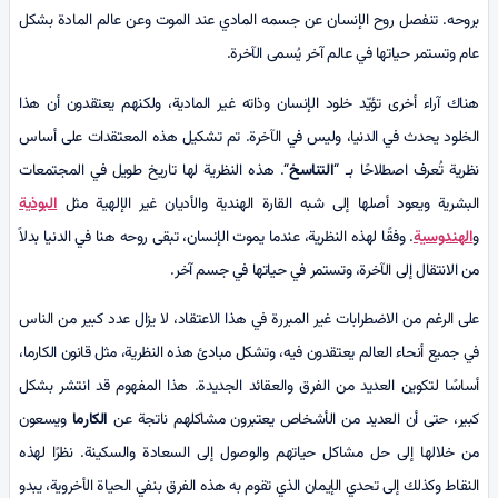
بروحه. تنفصل روح الإنسان عن جسمه المادي عند الموت وعن عالم المادة بشكل
عام وتستمر حياتها في عالم آخر يُسمى الآخرة.
هناك آراء أخرى تؤيّد خلود الإنسان وذاته غير المادية، ولكنهم يعتقدون أن هذا
الخلود يحدث في الدنيا، وليس في الآخرة. تم تشكيل هذه المعتقدات على أساس
نظرية تُعرف اصطلاحًا بـ “
التناسخ
“. هذه النظرية لها تاريخ طويل في المجتمعات
البشرية ويعود أصلها إلى شبه القارة الهندية والأديان غير الإلهية مثل
البوذية
و
الهندوسية
. وفقًا لهذه النظرية، عندما يموت الإنسان، تبقى روحه هنا في الدنيا بدلاً
من الانتقال إلى الآخرة، وتستمر في حياتها في جسم آخر.
على الرغم من الاضطرابات غير المبررة في هذا الاعتقاد، لا يزال عدد كبير من الناس
في جميع أنحاء العالم يعتقدون فيه، وتشكل مبادئ هذه النظرية، مثل قانون الكارما،
أساسًا لتكوين العديد من الفرق والعقائد الجديدة. هذا المفهوم قد انتشر بشكل
كبير، حتى أن العديد من الأشخاص يعتبرون مشاكلهم ناتجة عن
الكارما
ويسعون
من خلالها إلى حل مشاكل حياتهم والوصول إلى السعادة والسكينة. نظرًا لهذه
النقاط وكذلك إلى تحدي الإيمان الذي تقوم به هذه الفرق بنفي الحياة الأخروية، يبدو