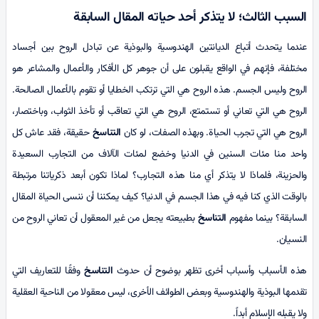
السبب الثالث؛ لا يتذكر أحد حياته المقال السابقة
عندما يتحدث أتباع الديانتين الهندوسية والبوذية عن تبادل الروح بين أجساد
مختلفة، فإنهم في الواقع يقبلون على أن جوهر كل الأفكار والأعمال والمشاعر هو
الروح وليس الجسم. هذه الروح هي التي ترتكب الخطايا أو تقوم بالأعمال الصالحة.
الروح هي التي تعاني أو تستمتع، الروح هي التي تعاقب أو تأخذ الثواب، وباختصار،
الروح هي التي تجرب الحياة. وبهذه الصفات، لو كان
التناسخ
حقيقة، فقد عاش كل
واحد منا مئات السنين في الدنيا وخضع لمئات الآلاف من التجارب السعيدة
والحزينة، فلماذا لا يتذكر أي منا هذه التجارب؟ لماذا تكون أبعد ذكرياتنا مرتبطة
بالوقت الذي كنا فيه في هذا الجسم في الدنيا؟ كيف يمكننا أن ننسى الحياة المقال
السابقة؟ بينما مفهوم
التناسخ
بطبيعته يجعل من غير المعقول أن تعاني الروح من
النسيان.
هذه الأسباب وأسباب أخرى تظهر بوضوح أن حدوث
التناسخ
وفقًا للتعاريف التي
تقدمها البوذية والهندوسية وبعض الطوائف الأخرى، ليس معقولا من الناحية العقلية
ولا يقبله الإسلام أبداً.