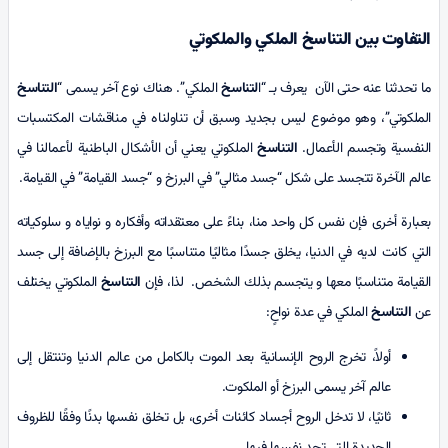
التفاوت بين التناسخ الملكي والملكوتي
ما تحدثنا عنه حتى الآن يعرف بـ “ا
لتناسخ
الملكي”. هناك نوع آخر يسمى “
التناسخ
الملكوتي”، وهو موضوع ليس بجديد وسبق أن تناولناه في مناقشات المكتسبات
النفسية وتجسم الأعمال.
التناسخ
الملكوتي يعني أن الأشكال الباطنية لأعمالنا في
عالم الآخرة تتجسد على شكل “جسد مثالي” في البرزخ و “جسد القيامة” في القيامة.
بعبارة أخرى فإن نفس كل واحد منا، بناءً على معتقداته وأفكاره و نواياه و سلوكياته
التي كانت لديه في الدنيا، يخلق جسدًا مثاليًا متناسبًا مع البرزخ بالإضافة إلى جسد
القيامة متناسبًا معها و يتجسم بذلك الشخص. لذا، فإن
التناسخ
الملكوتي يختلف
عن
التناسخ
الملكي في عدة نواحٍ:
أولاً، تخرج الروح الإنسانية بعد الموت بالكامل من عالم الدنيا وتنتقل إلى
عالم آخر يسمى البرزخ أو الملكوت.
ثانيًا، لا تدخل الروح أجساد كائنات أخرى، بل تخلق نفسها بدنًا وفقًا للظروف
الجديدة التي تجد نفسها فيها.