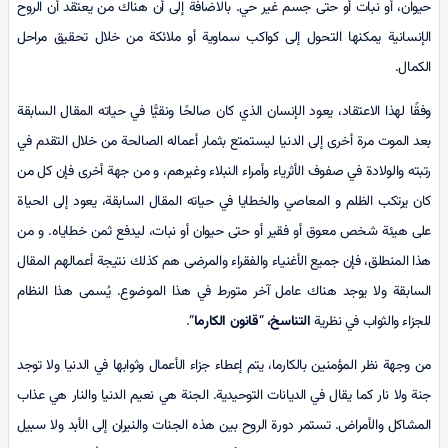
حيوان، أو نبات أو حتى جسم غير حي. بالاضافة إلى أن هناك من يعتقد أن الروح
الإنسانية يمكنها التحول إلى كواكب سماوية أو ملائكة من خلال تحقيق مراحل
الكمال.
وفقًا لهذا الاعتقاد، يعود الإنسان الذي كان صالحًا ونقيًّا في حياته المقال السابقة
بعد الموت مرة أخرى إلى الدنيا ليستمتع بثمار أعماله الصالحة من خلال التقدم في
رتبته والولادة في صفوف الأثرياء وأمراء النبلاء وغيرهم، و من جهة أخرى فإن كل من
كان يرتكب الظلم و المعاصي والخطايا في حياته المقال السابقة، يعود إلى الحياة
على هيئة شخص معوق أو فقير أو حتى حيوان أو نبات، ليدفع ثمن خطاياه. و من
هذا المنطلق، فإن جميع الأغنياء والفقراء والمرضى هم كذلك نتيجة أعمالهم المقال
السابقة ولا يوجد هناك عامل آخر متورط في هذا الموضوع. يُسمى هذا النظام
للجزاء والثواب في نظرية
التناسخ،
“
قانون الكارما
“.
من وجهة نظر المؤمنين بالكارما، يتم إعطاء جزاء الأعمال وثوابها في الدنيا ولا توجد
جنة ولا نار كما يقال في الديانات التوحيدية. الجنة هي نعيم الدنيا والنار هي عذاب
المشاكل والأمراض. تستمر دورة الروح بين هذه الجنات والنيران إلى الأبد ولا سبيل