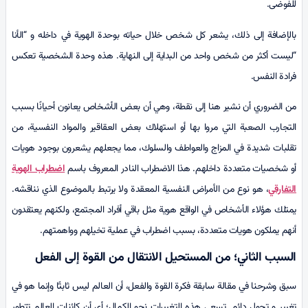
للفوضى.
بالإضافة إلى ذلك، يشعر كل شخص خلال حياته بوحدة الهوية في داخله و “الأنا
“ليست أكثر من شخص واحد من البداية إلى النهاية. هذه وحدة الشخصية تعكس
فرادة النفس.
من الضروري أن نشير هنا إلى نقطة، وهي أن بعض الأشخاص يعانون أحيانًا بسبب
التجارب الصعبة التي مروا بها أو استهلاك بعض العقاقير والمواد النفسية، من
تقلبات شديدة في المزاج والعواطف والسلوك، مما يجعلهم يشعرون بوجود هويات
أو شخصيات متعددة داخلهم. هذا الاضطراب النادر المعروف باسم
اضطراب الهوية
التفارقي
، هو نوع من الأمراض النفسية المعقدة ولا يرتبط بالموضوع الذي نناقشه.
يمتلك هؤلاء الأشخاص في الواقع هوية مثل باقي أفراد المجتمع، ولكنهم يعتقدون
أنهم يملكون هويات متعددة، بسبب اضطراب في عملية تخيلهم وواهمتهم.
السبب الثاني؛ من المستحيل الانتقال من القوة إلى الفعل
سبق وشرحنا في مقالة سابقة فكرة القوة والفعل، أن العالم ليس ثابتًا وإنما هو في
تغيير و تحول دائم. تسعى هذه التغييرات نحو الكمال؛ أي أن كائنات العالم تتطور