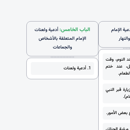
الباب الخامس:
عية الإمام
أدعية ولعنات
النهار
الإمام المتعلقة بالأشخاص
والجماعات
ند النوم، وقت
ل، عند ختم
1. أدعية ولعنات
الطعام.
يارة قبر النبي
م).
ورؤية الجنائز،