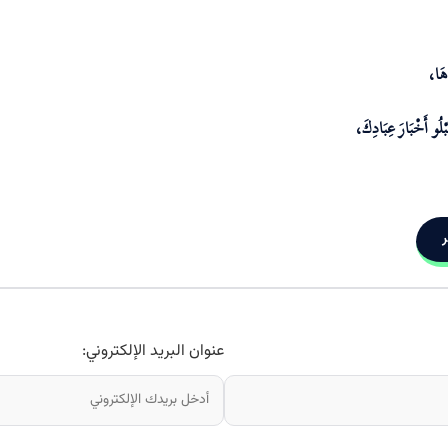
اهَا،
ْلُو أَخْبَارَ عِبَادِكَ،
ر
عنوان البريد الإلكتروني: