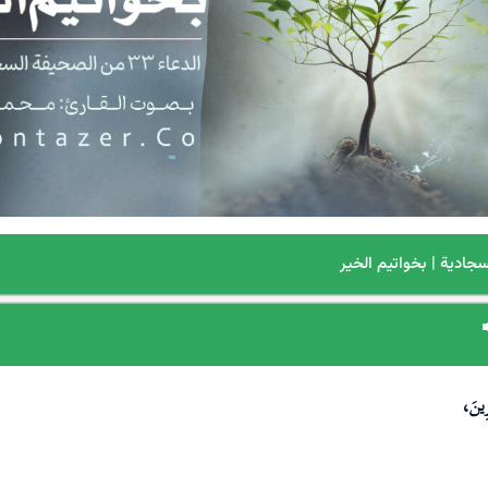
رِينَ،