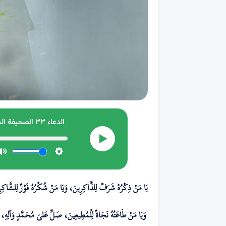
يَا مَنْ ذِكْرُەُ شَرَفٌ لِلذَّاكِرِينَ، وَيَا مَنْ شُكْرُەُ فَوْزٌ لِلشَّاكِ
وَيَا مَنْ طَاعَتُهُ نَجَاةٌ لِلْمُطِيعِینَ، صَلِّ عَلیَ مُحَمَّدٍ وَآلِهِ،