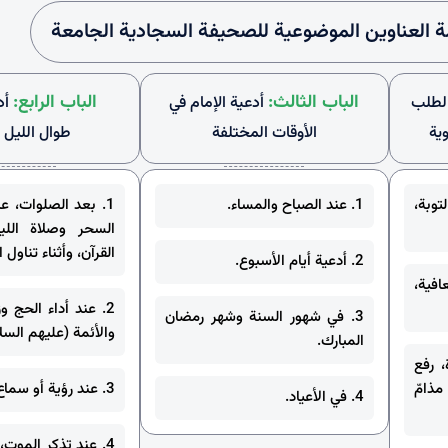
ة العناوين الموضوعية للصحيفة السجادية الجامعة
الباب الثالث:
الباب الرابع:
 لطلب
أدعية الإمام في
أد
ية
الأوقات المختلفة
طوال الليل و
وبة،
1. عند الصباح والمساء.
1. بعد الصلوات، ع
السحر وصلاة اللي
القرآن، وأثناء تناول 
2. أدعية أيام الأسبوع.
افية،
2. عند أداء الحج وز
3. في شهور السنة وشهر رمضان
والأئمة (عليهم السلا
المبارك.
، رفع
ذامّ
3. عند رؤية أو سماع بعض الأمور.
4. في الأعياد.
4. عند تذكر الموت، 