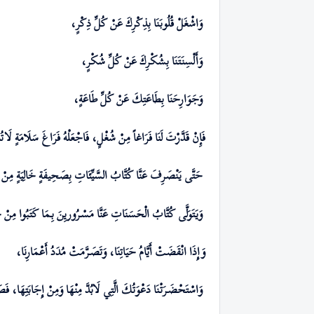
وَاشْغَلْ قُلُوبَنَا بِذِكْرِكَ عَنْ كُلِّ ذِكْرٍ،
وَأَلْسِنَتَنَا بِشُكْرِكَ عَنْ كُلِّ شُكْرٍ،
وَجَوَارِحَنَا بِطَاعَتِكَ عَنْ كُلِّ طَاعَةٍ،
فَإِنْ قَدَّرْتَ لَنَا فَرَاغاً مِنْ شُغْلٍ، فَاجْعَلْهُ فَرَاغَ سَلَامَةٍ لَاتُدْرِ
حَتَّى يَنْصَرِفَ عَنَّا كُتَّابُ السَّيِّئَاتِ بِصَحِيفَةٍ خَالِيَةٍ مِنْ ذِك
وَيَتَوَلَّی كُتَّابُ الْحَسَنَاتِ عَنَّا مَسْـرُوريِنَ بِـمَا كَتَبُوا مِنْ ح
وَإِذَا انْقَضَتْ أَيَّامُ حَيَاتِنَا، وَتَصَـرَّمَتْ مُدَدُ أَعْمَارِنَا،
وَاسْتَحْضَـرَتْنَا دَعْوَتُكَ الَّتِي لَابُدَّ مِنْهَا وَمِنْ إِجَابَتِهَا، فَ