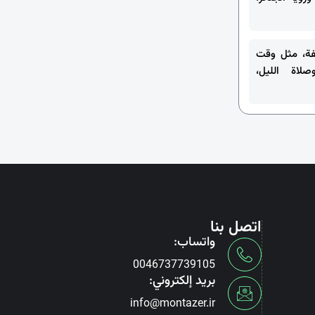
فة، مثل وقت
صلاة الليل،
اتصل بنا
واتساب:
0046737739105
بريد إلكتروني:
info@montazer.ir