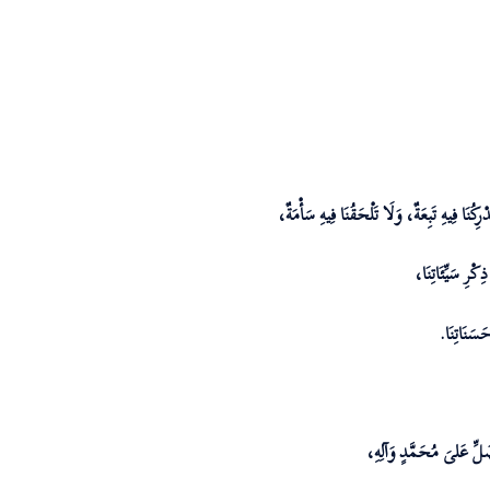
كُنَا فِيهِ تَبِعَةٌ، وَلَا تَلْحَقُنَا فِيهِ سَأْمَةٌ،
ْرِ سَيِّئَاتِنَا،
َسَنَاتِنَا.
صَلِّ عَلیَ مُحَمَّدٍ وَآلِهِ،