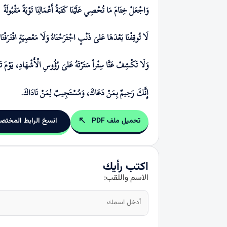
وَاجْعَلْ خِتَامَ مَا تُحْصِي عَلَيْنَا كَتَبَةُ أَعْمَالِنَا تَوْبَةً مَقْبُولَةً
لَا تُوقِفْنَا بَعْدَهَا عَلیَ ذَنْبٍ اجْتَرَحْنَاهُ وَلَا مَعْصِيَةٍ اقْتَـرَفْنَ
وَلَا تَكْشِفْ عَنَّا سِتْراً سَتَرْتَهُ عَلیَ رُؤُوسِ الْأَشْهَادِ، يَوْمَ تَب
إِنَّكَ رَحِيمٌ بِمَنْ دَعَاكَ، وَمُسْتَجِيبٌ لِمَنْ نَادَاكَ.
تحميل ملف PDF
انسخ الرابط المختص
اكتب رأيك
الاسم واللقب: