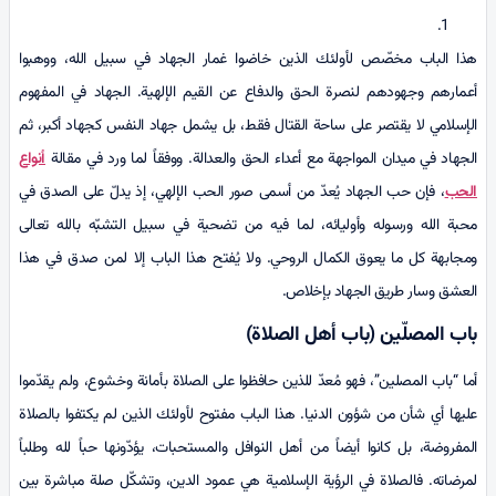
هذا الباب مخصّص لأولئك الذين خاضوا غمار الجهاد في سبيل الله، ووهبوا
أعمارهم وجهودهم لنصرة الحق والدفاع عن القيم الإلهية. الجهاد في المفهوم
الإسلامي لا يقتصر على ساحة القتال فقط، بل يشمل جهاد النفس کجهاد أكبر، ثم
الجهاد في ميدان المواجهة مع أعداء الحق والعدالة. ووفقاً لما ورد في مقالة
أنواع
الحب
، فإن حب الجهاد يُعدّ من أسمى صور الحب الإلهي، إذ يدلّ على الصدق في
محبة الله ورسوله وأوليائه، لما فيه من تضحية في سبيل التشبّه بالله تعالى
ومجابهة كل ما يعوق الكمال الروحي. ولا يُفتح هذا الباب إلا لمن صدق في هذا
العشق وسار طريق الجهاد بإخلاص.
باب المصلّين (باب أهل الصلاة)
أما “باب المصلين”، فهو مُعدّ للذين حافظوا على الصلاة بأمانة وخشوع، ولم يقدّموا
عليها أي شأن من شؤون الدنيا. هذا الباب مفتوح لأولئك الذين لم يكتفوا بالصلاة
المفروضة، بل كانوا أيضاً من أهل النوافل والمستحبات، يؤدّونها حباً لله وطلباً
لمرضاته. فالصلاة في الرؤية الإسلامية هي عمود الدين، وتشكّل صلة مباشرة بين