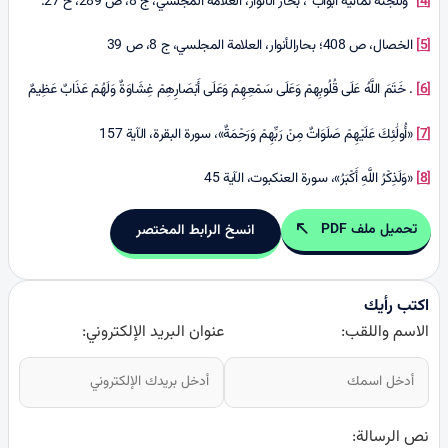
[4]
“وللجنة ثمانية أبواب”، بحار الأنوار، العلامة المجلسي، ج 8، ص 289، ح 27.
[5]
الخصال، ص 408؛ بحارالأنوار، العلامة المجلسي، ج 8، ص 39
[6]
. خَتَمَ اللَّهُ عَلَى قُلُوبِهمْ وَعَلَى سَمْعِهِمْ وَعَلَى أَبْصَارِهِمْ غِشَاوَةٌ وَلَهُمْ عَذَابٌ عَظِيمٌ
[7]
«أُولَٰئِكَ عَلَيْهِمْ صَلَوَاتٌ مِنْ رَبِّهِمْ وَرَحْمَةٌ»، سورة البقرة، الآية 157
[8]
«وَلَذِكْرُ اللَّهِ أَكْبَرُ»، سورة العنکبوت، الآية 45
تحميل ملف PDF
انسخ الرابط المختصر
اكتب رأيك
الاسم واللقب:
عنوان البريد الإلكتروني:
نص الرسالة: