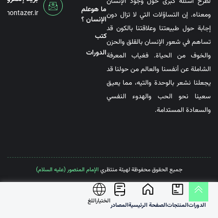
لطرح أسئلة كبرى حول وجود الإنسان
ما هوعلم
@montazer.ir
ومعناه. إن التساؤلات التي لا تزال دون
الإنسان ؟
إجابة حول طبيعتنا وعلاقتنا بالكون قد
کتب
تساهم في شعور الإنسان بالقلق والحزن
الدورات
والخوف من الحياة. فغياب المعرفة
الشاملة عن أنفسنا والعالم من حولنا قد
يجعلنا نشعر بالوحدة والتيه، مما يعيق
سعينا نحو الحب والهدوء النفسي
والسعادة المستدامة.
جميع الحقوق محفوظة لهيئة منتظري
الإمام المنصور (عليه السلام)
الختیاراللغ
الدورات
المنتجات
الصفحة الرئيسية
المصادر