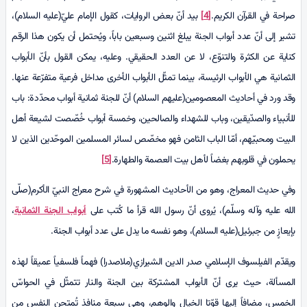
صراحة في القرآن الكريم.
[4]
بيد أنّ بعض الروايات، كقول الإمام عليّ(عليه السلام)،
تشير إلى أنّ عدد أبواب الجنة يبلغ اثنين وسبعين باباً، ويُحتمل أن يكون هذا الرقم
كناية عن الكثرة والتنوّع، لا عن العدد الحقيقي. وعليه، يمكن القول بأنّ الأبواب
الثمانية هي الأبواب الرئيسة، بينما تمثّل الأبواب الأخرى مداخل فرعية متفرّعة عنها.
وقد ورد في أحاديث المعصومين(عليهم السلام) أنّ للجنة ثمانية أبواب محدّدة: باب
للأنبياء والصدّيقين، وباب للشهداء والصالحين، وخمسة أبواب خُصّصت لشيعة أهل
البيت ومحبيّهم، أمّا الباب الثامن فهو مخصّص لسائر المسلمين الموحّدين الذين لا
يحملون في قلوبهم بغضاً لأهل بيت العصمة والطهارة.
[5]
وفي حديث المعراج، وهو من الأحاديث المشهورة في شرح معراج النبيّ الأكرم(صلّى
الله عليه وآله وسلّم)، يُروى أنّ رسول الله قرأ ما كُتب على
أبواب الجنة الثمانية
،
بإيعازٍ من جبرئيل(عليه السلام)، وهو نفسه ما يدل على عدد أبواب الجنة.
ويقدّم الفيلسوف الإسلامي صدر الدين الشيرازي(ملاصدرا) فهماً فلسفياً عميقاً لهذه
المسألة، حيث يرى أنّ الأبواب المشتركة بين الجنة والنار تتمثّل في الحواسّ
الخمس، مضافاً إليها قوّتا الخيال والوهم، وهي سبعة منافذ تُمتحن النفس من