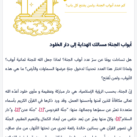
أبواب الجنة؛ مسالك الهداية إلى دار الخلود
هل تساءلت يومًا عن سرّ عدد أبواب الجنة؟ لماذا جعل الله للجنة ثمانية أبواب؟
ولماذا اختار هذا العدد تحديدًا لدخول جنةٍ عرضها السماوات والأرض؟ ما هي هذه
الأبواب، ولمن تُفتح؟
إنّ الجنة، بحسب الرؤية الإسلامية، هي دار مباركة وعظيمة و مأوى خلود أعدّه الله
تعالى مكافأةً للذين آمنوا وأحسنوا العمل. وقد ورد ذكرها في القرآن الكريم بأسماء
متعددة تعبّر عن سموّها وجمالها، منها: “جنّة الفردوس”
[1]
، “جنّة عدن”
[2]
، و”دار
السلام”
[3]
؛ وكلّ منها يعبّر عن بُعد خاص من أبعاد الكمال والنعيم المقيم. الجنّة
في تصوير القرآن هي بساتين خالدة رائعة تجري من تحتها الأنهار، من ماءٍ صافٍ،