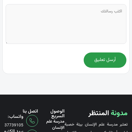
أرسل تعليق
مدونة
المنتظر
الوصول
اتصل بنا
السريع
واتساب:
مدرسة علم
تعتبر مدرسة علم الإنسان بيئة خصبة
6737739105
الإنسان
بريد إلكتروني