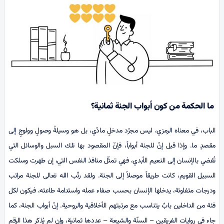
ما الحكمة من كون أبواب الجنة ثمانية؟
الباب، في معناه الرمزي، ليس مجرّد مدخلٍ مادّي، بل هو وسيلةُ وصولٍ وولوجٍ إلى
مقصدٍ ما. وإذا قيل إنّ للجنة أبواباً، فإنّ المقصود بها تلك السبل والوسائل التي
تُفضي بالإنسان إلى النعيم الأبدي، فهي تمثّل منافذ النفس التي، إن طهرت وسلكت
السبيل القويم، كانت طريقاً موصلاً إلى الجنة. ولقد رتّب الله تعالى للجنة مراتب
ودرجات متفاوتة، يدخلها الإنسان بحسب صفاء عمله واستدامة طاعته، فيكون لكل
فئة من الداخلين بابٌ يتناسب مع مرتبتهم الأخلاقية والروحية. إنّ أبواب الجنة، كما
جاء في روايات الفريقين – السنّة والشيعة – عددها ثمانية، وإن لم يُذكر هذا الرقم