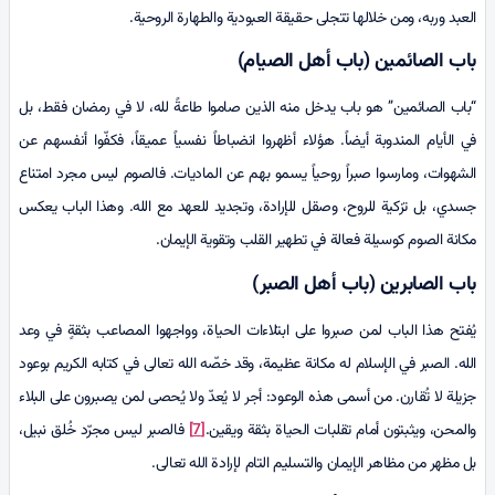
العبد وربه، ومن خلالها تتجلى حقيقة العبودية والطهارة الروحية.
باب الصائمين (باب أهل الصيام)
“باب الصائمين” هو باب يدخل منه الذين صاموا طاعةً لله، لا في رمضان فقط، بل
في الأيام المندوبة أيضاً. هؤلاء أظهروا انضباطاً نفسياً عميقاً، فكفّوا أنفسهم عن
الشهوات، ومارسوا صبراً روحياً يسمو بهم عن الماديات. فالصوم ليس مجرد امتناع
جسدي، بل تزكية للروح، وصقل للإرادة، وتجديد للعهد مع الله. وهذا الباب يعكس
مكانة الصوم كوسيلة فعالة في تطهير القلب وتقوية الإيمان.
باب الصابرين (باب أهل الصبر)
يُفتح هذا الباب لمن صبروا على ابتلاءات الحياة، وواجهوا المصاعب بثقةٍ في وعد
الله. الصبر في الإسلام له مكانة عظيمة، وقد خصّه الله تعالى في كتابه الكريم بوعود
جزيلة لا تُقارن. من أسمى هذه الوعود: أجر لا يُعدّ ولا يُحصى لمن يصبرون على البلاء
والمحن، ويثبتون أمام تقلبات الحياة بثقة ويقين.
[7]
فالصبر ليس مجرّد خُلق نبيل،
بل مظهر من مظاهر الإيمان والتسليم التام لإرادة الله تعالى.