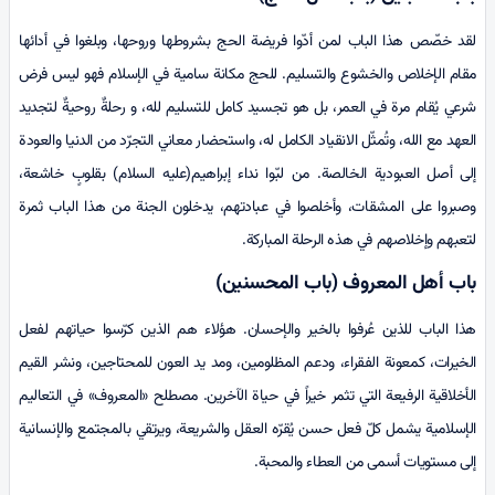
لقد خصّص هذا الباب لمن أدّوا فريضة الحج بشروطها وروحها، وبلغوا في أدائها
مقام الإخلاص والخشوع والتسليم. للحج مكانة سامية في الإسلام فهو ليس فرض
شرعي يُقام مرة في العمر، بل هو تجسيد كامل للتسليم لله، و رحلةٌ روحيةٌ لتجديد
العهد مع الله، وتُمثّل الانقياد الكامل له، واستحضار معاني التجرّد من الدنيا والعودة
إلى أصل العبودية الخالصة. من لبّوا نداء إبراهيم(عليه السلام) بقلوبٍ خاشعة،
وصبروا على المشقات، وأخلصوا في عبادتهم، يدخلون الجنة من هذا الباب ثمرة
لتعبهم وإخلاصهم في هذه الرحلة المباركة.
باب أهل المعروف (باب المحسنين)
هذا الباب للذين عُرفوا بالخير والإحسان. هؤلاء هم الذين كرّسوا حياتهم لفعل
الخيرات، كمعونة الفقراء، ودعم المظلومين، ومد يد العون للمحتاجين، ونشر القيم
الأخلاقية الرفيعة التي تثمر خيراً في حياة الآخرين. مصطلح «المعروف» في التعاليم
الإسلامية يشمل كلّ فعل حسن يُقرّه العقل والشريعة، ويرتقي بالمجتمع والإنسانية
إلى مستويات أسمى من العطاء والمحبة.