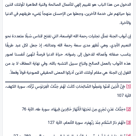
الدخول من هذا الباب هو تقييم إلهي للأعمال الصالحة والنية الطاهرة لأولئك الذين
بنوا حياتهم على خدمة الآخرين، وجعلوا من الإحسان منهجاً يُضيء طريقهم في الدنيا
والآخرة.
إن أبواب الجنة تمثّل تجليات رحمة الله الواسعة، التي تفتح للناس سُبلًا متعددة نحو
النعيم الأبدي. وهي تُظهر مدى سعة رحمة الله وعدالته، إذ جعل لكل عبد طريقًا
يناسب صفاته وأعماله للدخول إلى رضوانه. حياة الدنيا فرصةٌ لنُهيئ أنفسنا لعبور
هذه الأبواب بالعمل الصالح واتباع سبيل التشبه بالله. وفي نهاية المطاف لا بد من
القول إن الجنة هي مقام أولئك الذين أدركوا المعنى الحقيقي للعبودية قولاً وفعلاً.
[1]
«إِنَّ الَّذِينَ آمَنُوا وَعَمِلُوا الصَّالِحَاتِ كَانَتْ لَهُمْ جَنَّاتُ الْفِرْدَوْسِ نُزُلًا»، سورة الکهف،
الآية 107
[2]
«جَنَّاتُ عَدْنٍ تَجْرِي مِنْ تَحْتِهَا الْأَنْهَارُ خَالِدِينَ فِيهَا»، سورة طه، الآية 76
[3]
«لَهُمْ دَارُ السَّلَامِ عِنْدَ رَبِّهِمْ»، سورة الأنعام، الآية 127