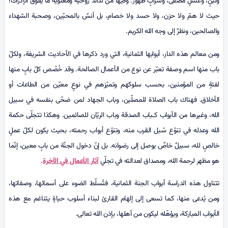
ولبنٍ، وعسلٍ مصفّى، وشرابٍ طهور. وفيها من لذائذ روحية ومعنوية ما يفوق الإدراك؛
حيث لا همّ ولا حزن، ولا حسد ولا خصام، بل أنسٌ بالمحبّين، وصحبة الشهداء
والصالحين، ونظرٌ إلى وجه الله الكريم.
ومن معالم هذه الدار، أبوابها الثمانية، التي ورد ذكرها في الأحاديث الشريفة، ولكلّ
باب منها اسم وصفة تعبّر عن نوع من الأعمال الصالحة. وقد خُصّص كلّ بابٍ منها
لفئةٍ من المؤمنين، بحسب سلوكهم وتميّزهم في نوعٍ معيّن من الطاعات أو
الأخلاق. فهناك باب الصلاة للمصلّين، وباب الجهاد لمن ضحّى بنفسه في سبيل
الله، وغيرها من الأبواب كـباب الصدقة وباب الريّان للصائمين. وهكذا تتجلّى حكمة
الله وعدله في تنوّع سُبل القرب منه، وتنوّع أبواب رحمته، بحيث يكون لكلّ عملٍ
خالصٍ لله، سبيلٌ خاصٌ يوصل إلى رضوانه. بل إنّ دخول الجنّة من بابٍ معين، إنّما
هو مظهر لرحمة الله، ومصداق لعدالته في تجلّي
آثار الأعمال في الآخرة
.
تتناول هذه الدراسة أبواب الجنة الثمانية، فتُسلّط الضوء على أسمائها، وصفاتها،
ومن يُدعى منها، كما تسعى إلى إلهام القارئ لبناء أسلوب حياةٍ يتناغم مع هذه
الأبواب المباركة، ويؤهّله ليكون من أهلها، بإذن الله تعالى.