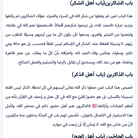
باب الشاكرين(باب أهل الشكر)
هذا الباب لمن لم يغفلوا عن شكر الله في السراء والضراء. هؤلاء الشاكرون لم يكتفوا
بترديد عبارة «الحمد لله»، بل ترجموا شكرهم أفعالاً، فاستعملوا نعم الله في طاعته،
وابتعدوا عن التبذير والغرور، وسعوا لأن يكون كل ما بين أيديهم وسيلة للتقرّب من
ربّهم، لا وسيلة للغفلة عنه. الشكر في الإسلام ليس لفظاً فحسب، بل هو حالة وعي
دائم، وسلوك يعكس وفاء العبد لله، واعترافه بأنّ كلّ ما يملك، من نعم ظاهرة
وباطنة، هو من عند الله، ويستحق أن يُقابل بالرضا والتسليم والعمل الصالح.
باب الذاكرين (باب أهل الذكر)
خُصص هذا الباب لمن جعلوا ذكر الله تعالى أنيسهم في كل لحظة. الذكر ليس فقط
تسبيحًا باللسان، بل هو حضورٌ قلبيٌ مع الله في كل عمل و وُصف فی القرآن بأنه من
أعظم العبادات وأزكاها.
[8]
فالذاكرون هم أهل حضور دائم في محضر الله، ولأجل
هذا الاستمرار في الاتصال بالمولى، خُصّص لهم باب في الجنّة يدخلون منه مكرّمين،
لأنّ من عاش مع الله، لا يُمكن إلّا أن يُبعث في جواره.
باب الحاجّين (باب أهل الحج)