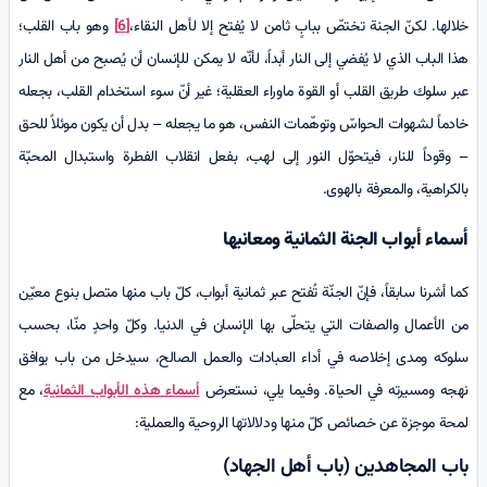
خلالها. لكنّ الجنة تختصّ ببابٍ ثامن لا يُفتح إلا لأهل النقاء،
[6]
وهو باب القلب؛
هذا الباب الذي لا يُفضي إلى النار أبداً، لأنّه لا يمكن للإنسان أن يُصبح من أهل النار
عبر سلوك طريق القلب أو القوة ماوراء العقلية؛ غير أنّ سوء استخدام القلب، بجعله
خادماً لشهوات الحواسّ وتوهّمات النفس، هو ما يجعله – بدل أن يكون موئلاً للحق
– وقوداً للنار، فيتحوّل النور إلى لهب، بفعل انقلاب الفطرة واستبدال المحبّة
بالكراهية، والمعرفة بالهوى.
أسماء أبواب الجنة الثمانية ومعانيها
كما أشرنا سابقاً، فإنّ الجنّة تُفتح عبر ثمانية أبواب، كلّ باب منها متصل بنوع معيّن
من الأعمال والصفات التي يتحلّى بها الإنسان في الدنيا. وكلّ واحدٍ منّا، بحسب
سلوكه ومدى إخلاصه في أداء العبادات والعمل الصالح، سيدخل من باب يوافق
نهجه ومسيرته في الحياة. وفيما يلي، نستعرض
أسماء هذه الأبواب الثمانية
، مع
لمحة موجزة عن خصائص كلّ منها ودلالاتها الروحية والعملية:
باب المجاهدين (باب أهل الجهاد)