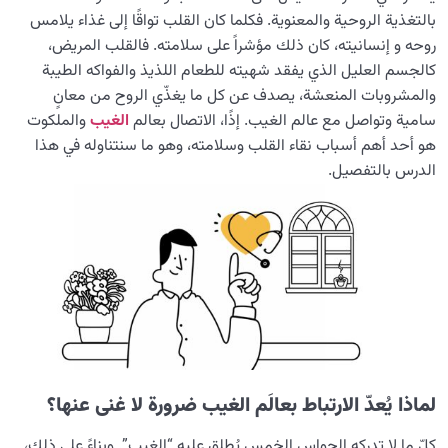
بالتغذية الروحية والمعنوية. فكلما كان القلب تواقًا إلى غذاء يلامس
قلوب أقسى من الحجارة وعلاماتها
روحه و إنسانيته، كان ذلك مؤشراً على سلامته. فالقلب المريض،
كالجسم العليل الذي يفقد شهيته للطعام اللذيذ والفواكه الطيبة
الافتتان بالكمالات النباتية؛ عامل التحوُّل إلى نبات في صورة
إنسان
والمشروبات المنعشة، يصدف عن كل ما يغذّي الروح من معانٍ
سامية وتواصل مع عالم الغيب. إذًا، الاتصال بعالم
الغيب
والملکوت
ما هو الباطن الحيواني؟ ولماذا يُحشر بعض الناس يوم القيامة
هو أحد أهم أسباب نقاء القلب وسلامته، وهو ما سنتناوله في هذا
على هيئة حيوانية؟
الدرس بالتفصيل.
من هو الإنسان؟ وما هي خصائص القلب الإنساني؟
كيف يتحوّل القلب إلى قلب شيطاني؟ ولماذا نغدو شبيهين
بالشيطان؟
ما معنى القلب المختوم؟ ولماذا وكيف يُختَم قلب الإنسان؟
ما هي قسوة القلب؟ لماذا وكيف يصبح القلب قاسيًا؟
علاج قسوة القلب وإحياء القلب الميت؛ حلول جذرية
لماذا يُعدّ الارتباط بعالَم الغيب ضرورة لا غنى عنها؟
القلب في الحديث النبوي: دراسة مقارنة لأنواعه الأربعة
كلّ ما لا تدركه الحواس الخمس يُطلق عليه “الغيب”. وبناءً على ذلك،