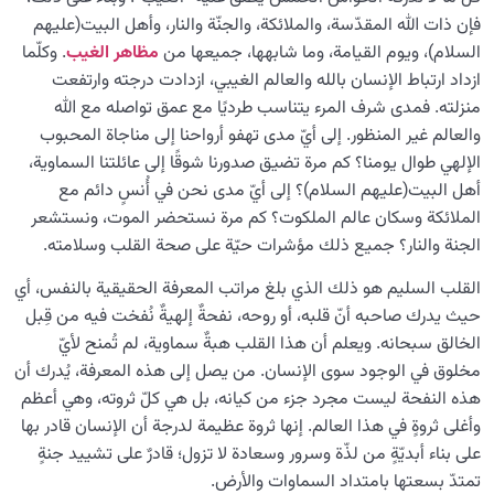
وخصائصه
فإن ذات الله المقدّسة، والملائكة، والجنّة والنار، وأهل البيت(عليهم
السلام)، ويوم القيامة، وما شابهها، جميعها من
مظاهر الغيب
. وكلّما
ما هي الخواطر القلبية، كيف تتكوّن، وما دورها في حياتنا؟
ازداد ارتباط الإنسان بالله والعالم الغيبي، ازدادت درجته وارتفعت
منزلته. فمدى شرف المرء يتناسب طرديًا مع عمق تواصله مع الله
معرفة الجنة والنار
0/22
والعالم غير المنظور. إلى أيّ مدى تهفو أرواحنا إلى مناجاة المحبوب
النظرة الأبدية والاستعداد للآخرة
الإلهي طوال يومنا؟ كم مرة تضيق صدورنا شوقًا إلى عائلتنا السماوية،
0/14
أهل البيت(عليهم السلام)؟ إلى أيّ مدى نحن في أُنسٍ دائم مع
من الخيال إلى سلامة القلب
الملائكة وسكان عالم الملكوت؟ كم مرة نستحضر الموت، ونستشعر
0/31
الجنة والنار؟ جميع ذلك مؤشرات حيّة على صحة القلب وسلامته.
الإنسان محور الخلق
0/9
القلب السليم هو ذلك الذي بلغ مراتب المعرفة الحقيقية بالنفس، أي
حيث يدرك صاحبه أنّ قلبه، أو روحه، نفحةٌ إلهيةٌ نُفخت فيه من قِبل
رؤية عالم الغيب
0/9
الخالق سبحانه. ويعلم أن هذا القلب هبةٌ سماوية، لم تُمنح لأيّ
مخلوق في الوجود سوى الإنسان. من يصل إلى هذه المعرفة، يُدرك أن
هذه النفحة ليست مجرد جزء من كيانه، بل هي كلّ ثروته، وهي أعظم
وأغلى ثروةٍ في هذا العالم. إنها ثروة عظيمة لدرجة أن الإنسان قادر بها
على بناء أبديّةٍ من لذّة وسرور وسعادة لا تزول؛ قادرٌ على تشييد جنةٍ
تمتدّ بسعتها بامتداد السماوات والأرض.