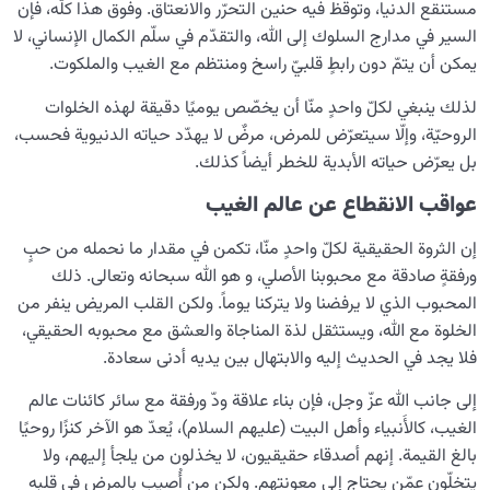
مستنقع الدنيا، وتوقظ فيه حنين التحرّر والانعتاق. وفوق هذا كلّه، فإن
السير في مدارج السلوك إلى الله، والتقدّم في سلّم الكمال الإنساني، لا
يمكن أن يتمّ دون رابطٍ قلبيّ راسخ ومنتظم مع الغيب والملكوت.
لذلك ينبغي لكلّ واحدٍ منّا أن يخصّص يوميًا دقيقة لهذه الخلوات
الروحيّة، وإلّا سيتعرّض للمرض، مرضٌ لا يهدّد حياته الدنيوية فحسب،
بل يعرّض حياته الأبدية للخطر أيضاً كذلك.
عواقب الانقطاع عن عالم الغيب
إن الثروة الحقيقية لكلّ واحدٍ منّا، تكمن في مقدار ما نحمله من حبٍ
ورفقةٍ صادقة مع محبوبنا الأصلي، و هو الله سبحانه وتعالى. ذلك
المحبوب الذي لا يرفضنا ولا يتركنا يوماً. ولكن القلب المريض ينفر من
الخلوة مع الله، ويستثقل لذة المناجاة والعشق مع محبوبه الحقيقي،
فلا يجد في الحديث إليه والابتهال بين يديه أدنى سعادة.
إلى جانب الله عزّ وجل، فإن بناء علاقة ودّ ورفقة مع سائر كائنات عالم
الغيب، كالأَنبياء وأهل البيت (عليهم السلام)، يُعدّ هو الآخر كنزًا روحيًا
بالغ القيمة. إنهم أصدقاء حقيقيون، لا يخذلون من يلجأ إليهم، ولا
يتخلّون عمّن يحتاج إلى معونتهم. ولكن من أُصيب بالمرض في قلبه