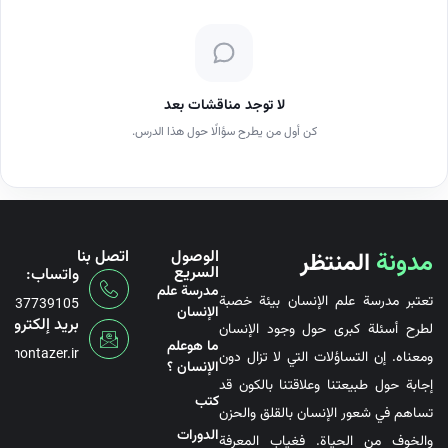
لا توجد مناقشات بعد
كن أول من يطرح سؤالًا حول هذا الدرس.
مدونة
المنتظر
الوصول
اتصل بنا
السريع
واتساب:
مدرسة علم
تعتبر مدرسة علم الإنسان بيئة خصبة
6737739105
الإنسان
بريد إلكتروني
لطرح أسئلة كبرى حول وجود الإنسان
ما هوعلم
@montazer.ir
ومعناه. إن التساؤلات التي لا تزال دون
الإنسان ؟
إجابة حول طبيعتنا وعلاقتنا بالكون قد
کتب
تساهم في شعور الإنسان بالقلق والحزن
الدورات
والخوف من الحياة. فغياب المعرفة