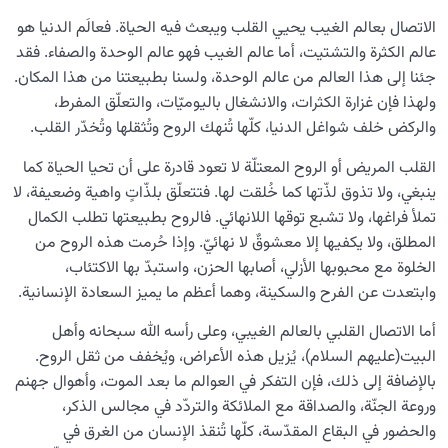
الاتصال بعالم الغيب يحيي القلب ويبعث فيه الحياة. فعالَم الدنيا هو
عالم الكثرة والتشتيت، أما عالم الغيب فهو عالم الوحدة والصفاء. فقد
جئنا إلى هذا العالم من عالم الوحدة، ولسنا بطبيعتنا من هذا المكان.
ولهذا فإن غزارة الكثرات، والانشغال باليوميّات، والتعلّق المفرط،
والركض خلف شواغل الدنيا، كلّها تُنهك الروح وتُثقلها وتُخدّر القلب.
القلب المريض أو الروح المعتلّة لا تعود قادرة على أن تحيا الحياة كما
ينبغي، ولا تذوق لذّتها كما خُلقت لها. فتتعلّق بلذّاتٍ واهية وضعيفة، لا
تملأ فراغها، ولا تشبع توقها اللانهائي. فالروح بطبيعتها تطلب الكمال
المطلق، ولا يكفيها إلا معشوقٌ لا نهائيّ. وإذا حُرمت هذه الروح من
الخلوة مع محبوبها الأزلي، أصابها الحزن، واستبدّ بها الاكتئاب،
وابتعدت عن الفرح والسكينة، وهما أعظم ما يميز السعادة الإنسانية.
أما الاتصال القلبي بالعالم الغيبي، وعلى رأسه الله سبحانه وأهل
البيت(عليهم السلام)، يُزيل هذه الأعراض، ويُخفف من ثقل الروح.
بالإضافة إلى ذلك، فإن التفكر في العوالم ما بعد الموت، وأهوال جهنم
وروعة الجنّة، والصداقة مع الملائكة والتردّد في مجالس الذكر،
والحضور في البقاع المقدّسة، كلّها تُنقذ الإنسان من الغرق في