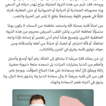
وروحه، فقد حُرم من هذه الثروة الجليلة، وراح يُهدر حياته في السعي
وراء محبوباته الجمادية أو النباتية أو الحيوانية أو حتى العقلية، فتراه
غارقًا في همومٍ تافهة، ومنشغلًا بقلقٍ لا يُثمر غير الحيرة والتعب.
من امتلأ قلبه بمحبّة الله واستمد عاطفته من السماء، لا يكون يومًا
متسوّلًا لعاطفة الناس، ولكن القلب المريض محروم من هذه الثروة
العاطفية الكبرى، ويُصبح هشًا أمام أدنى تقصير أو إساءة، فإذا واجه
تجاهلًا، أو قلّة احترام، أو غضبًا، أو خيانةً من أهله وأصدقائه ومن
حوله، تهاوى قلبه، وغرق في الحزن والاكتئاب.
إن مَن يملك قلبًا مريضًا لا يشتاق إلى الجنّة، رغم أنها أوسع وأجمل
وأعظم من الدنيا بمليارات المرات؛ بل تسعده متعة دنيوية صغيرة
زائلة ويعلّق كلّ أمله وسعادته على هذا المتاع المؤقّت. وبوجهٍ عام،
فإن من كان قلبه مريضاً، لا ينال سعادة الدنيا ولا يتذوق راحة البال، ولا
يذوق في آخرته طعم السعادة والهناء.