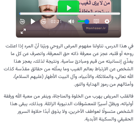
في هذا الدرس، تناولنا مفهوم المرض الروحي وبيّنا أنّ المرء إذا اعتلت
روحه أو قلبه، عجز عن معرفة ذاته حق المعرفة، وانصرف عن كل ما
يغذّي إنسانيته من قيم ومبادئ سامية. ونتيجة لذلك، يعجز هذا
الشخص عن الارتباط بعالم الغيب وما يمثّله من حقائق مقدّسة كذات
الله تعالى، والملائكة، والأنبياء، وآل البيت الأطهار (عليهم السلام)،
وأمثالهم من رموز الهداية والنور.
فالقلب المريض يهرب من الخلوة والمناجاة، وينفر من معية الله ورفقة
أوليائه، ويظلّ أسيرًا للمعشوقات الدنيوية الزائلة. وبذلك، يبقى هذا
الشخص متسولًا لعواطف الآخرين، ولا يذوق أبدًا حلاوة السرور
الحقيقي والسكينة الأبدية.