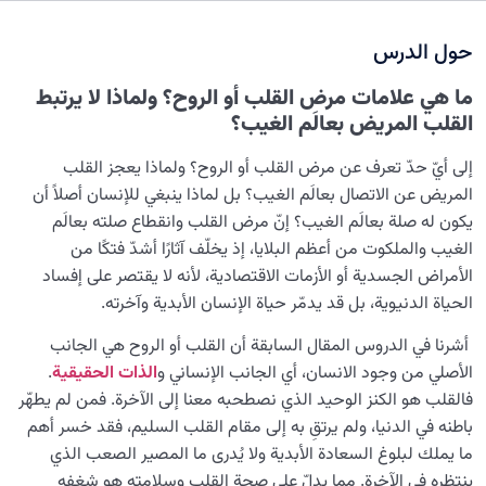
نضوج الطفل الغالي للروح
0/8
حول الدرس
القضاء والقدر والاختيار
0/13
ما هي علامات مرض القلب أو الروح؟ ولماذا لا يرتبط
الابتلاء والامتحان في مسيرة الحياة
0/26
القلب المريض بعالَم الغيب؟
الشيطان… العدوّ المبين
0/14
إلى أيّ حدّ تعرف عن مرض القلب أو الروح؟ ولماذا يعجز القلب
المريض عن الاتصال بعالَم الغيب؟ بل لماذا ينبغي للإنسان أصلاً أن
الأمراض الخفية للروح
0/15
يكون له صلة بعالَم الغيب؟ إنّ مرض القلب وانقطاع صلته بعالَم
الغيب والملكوت من أعظم البلايا، إذ يخلّف آثارًا أشدّ فتكًا من
ما هي أهم أمانةٍ إلهيّة، وما عواقب الخيانة فيها؟
الأمراض الجسدية أو الأزمات الاقتصادية، لأنه لا يقتصر على إفساد
الحياة الدنيوية، بل قد يدمّر حياة الإنسان الأبدية وآخرته.
كيف يمرض القلب أو الروح؟ ما أثر الاتصال بعالَم الغيب في
شفاء مرض القلب أو الروح؟
أشرنا في الدروس المقال السابقة أن القلب أو الروح هي الجانب
الأصلي من وجود الانسان، أي الجانب الإنساني و
الذات الحقيقية
.
التديّن الحقيقي والمظاهر المقدسة: أين يلتقيان وأين يفترقان؟
فالقلب هو الكنز الوحيد الذي نصطحبه معنا إلى الآخرة. فمن لم يطهّر
باطنه في الدنيا، ولم يرتقِ به إلى مقام القلب السليم، فقد خسر أهم
أنواع القلوب في القرآن الكريم: دلالات التقسيم ومقاصده
ما يملك لبلوغ السعادة الأبدية ولا يُدرى ما المصير الصعب الذي
تحجّر القلب وقساوته: المفهوم والفرق بين الحالتين
ينتظره في الآخرة. مما يدلّ على صحة القلب وسلامته هو شغفه