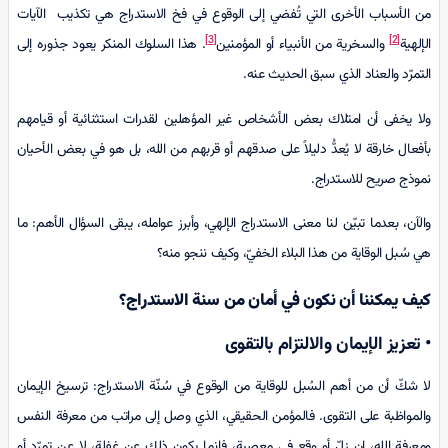
من الأسباب الأخرى التي تُفضي إلى الوقوع في فخ الاستدراج هي تكذيب الآيات
[3]
[2]
الإلهية
والسخرية من الأنبياء أو المؤمنين
. هذا السلوك المنكر يعود جذوره إلى
التمرّد والعناد الذي سبق الحديث عنه.
ولا يخفى أن امتلاك بعض الأشخاص غير المؤهلين لقدرات استثنائية أو قيامهم
بأفعال خارقة لا يُعدُّ دليلاً على صدقهم أو قربهم من الله، بل هو في بعض الأحيان
نموذج صريح للاستدراج.
والآن، بعدما تبيّن لنا معنى الاستدراج الإلهي، وأبرز عوامله، يبقى السؤال الأهم: ما
هي سُبل الوقاية من هذا البلاء الخفيّ، وكيف ننجو منه؟
كيف يمكننا أن نكون في أمان من سنة الاستدراج؟
• تعزيز الإيمان والالتزام بالتقوى
لا شكّ أن من أهم السُبل للوقاية من الوقوع في سُنّة الاستدراج: ترسيخ الإيمان
والمواظبة على التقوى. فالمؤمن الحقيقي، الذي وصل إلى مراتب من معرفة النفس
ومعرفة الله، إن زلّ أو وقع في معصية، فإنما يكون ذلك عن غفلة، لا عن تمرّد أو