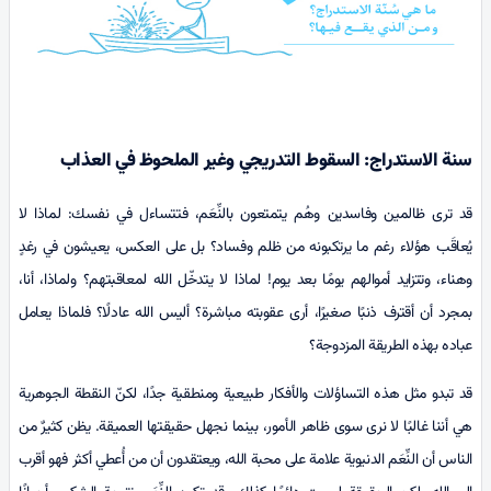
سنة الاستدراج: السقوط التدريجي وغير الملحوظ في العذاب
قد ترى ظالمين وفاسدين وهُم يتمتعون بالنِّعَم، فتتساءل في نفسك: لماذا لا
يُعاقَب هؤلاء رغم ما يرتكبونه من ظلم وفساد؟ بل على العكس، يعيشون في رغدٍ
وهناء، وتتزايد أموالهم يومًا بعد يوم! لماذا لا يتدخّل الله لمعاقبتهم؟ ولماذا، أنا،
بمجرد أن أقترف ذنبًا صغيرًا، أرى عقوبته مباشرة؟ أليس الله عادلًا؟ فلماذا يعامل
عباده بهذه الطريقة المزدوجة؟
قد تبدو مثل هذه التساؤلات والأفكار طبيعية ومنطقية جدًا، لكنّ النقطة الجوهرية
هي أننا غالبًا لا نرى سوى ظاهر الأمور، بينما نجهل حقيقتها العميقة. يظن كثيرٌ من
الناس أن النِّعَم الدنيوية علامة على محبة الله، ويعتقدون أن من أُعطي أكثر فهو أقرب