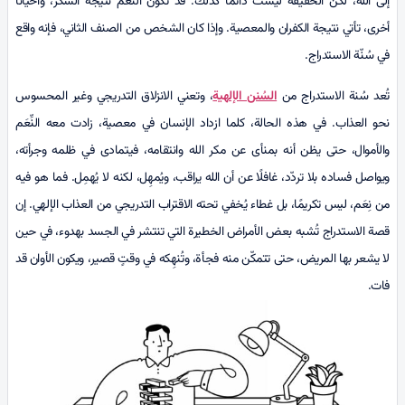
إلى الله، لكن الحقيقة ليست دائمًا كذلك. قد تكون النِّعَم نتيجة الشكر، وأحيانًا
أخرى، تأتي نتيجة الكفران والمعصية. وإذا كان الشخص من الصنف الثاني، فإنه واقع
في سُنّة الاستدراج.
تُعد سُنة الاستدراج من
السُنن الإلهية
، وتعني الانزلاق التدريجي وغير المحسوس
نحو العذاب. في هذه الحالة، كلما ازداد الإنسان في معصية، زادت معه النِّعَم
والأموال، حتى يظن أنه بمنأى عن مكر الله وانتقامه، فيتمادى في ظلمه وجرأته،
ويواصل فساده بلا تردّد، غافلًا عن أن الله يراقب، ويُمهِل، لكنه لا يُهمِل. فما هو فيه
من نِعَم، ليس تكريمًا، بل غطاء يُخفي تحته الاقتراب التدريجي من العذاب الإلهي. إن
قصة الاستدراج تُشبه بعض الأمراض الخطيرة التي تنتشر في الجسد بهدوء، في حين
لا يشعر بها المريض، حتى تتمكّن منه فجأة، وتُنهِكه في وقتٍ قصير، ويكون الأوان قد
فات.