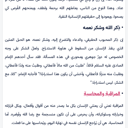
عناد. وهذا النوع من الناس، يعاملهم الله برحمة ولطف، ويمنحهم الفُرص كي
يصحوا، ويعودوا إلى حقيقتهم الإنسانية النقية.
• ذِكر الله وشكر نعمه
إن ذِكر المحبوب الحقيقي، والدعاء والتضرع إليه، وشكر نعمه، هو الحبل المتين
الذي ينقذ الإنسان من السقوط في هاوية الاستدراج. ولعلّ الشكر على وجه
الخصوص له دورٌ جوهري ومحوري في هذه المسألة. فقد سأل أحدهم الإمام
الصادق عليه السلام قائلاً: “طلبتُ من الله مالاً فأعطاني، وطلبتُ منه ولدًا فأعطاني،
وطلبتُ منه منزلًا فأعطاني، وأخشى أن يكون هذا استدراجًا!” فأجابه الإمام: “كلا، مع
الشكر، ليس استدراجًا.”
•
المراقبة والمحاسبة
المراقبة تعني أن يعتني الإنسان بكل ما يصدر عنه من أقوال وأفعال، وبكل قراراته
وخياراته وسلوكياته، وأن يحرص على أن تكون منسجمة مع رضا الله وأوامره. أما
المحاسبة، هي أن يُراجع الإنسان نفسه في نهاية اليوم، ويُحاسبها على ما فعلت.