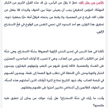
بالأمن من مكر الله
، خطرٌ لا يقلّ عن اليأس، بل قد عدّه القرآن الكريم من الكبائر
المهلكة. المؤمن الحقيقيّ يجب أن يعيش دومًا بين الخوف والرجاء؛ فلا يغفل عن
عقاب الله، فيرتدع عن المعصية، ولا يقنط من رحمته، فيظلّ أمله حيًّا بمغفرة ذنوبه.
تحقيق هذا التوازن هو أحد السدود التي تحمي النفس من الوقوع في فخّ الاستدراج
الإلهي.
تأمّلنا في هذا الدرس في إحدى السُنن الإلهية المعروفة بسُنّة الاستدراج، وهي سُنّة
تُعبّر عن الاقتراب التدريجي من العذاب، وهي لا تصيب إلا أولئك الجاحدين، المصرّين
على الفساد والمعصية. فالله يُغدق عليهم من النِعَم، ويُمهلهم، فيغترّون، وينسون
الشكر والتوبة،وحتى تأتي اللحظة التي تنقلب فيها النعمة إلى نقمة، ويجدون أنفسهم
في قبضة العذاب. وقد شهد التاريخ نماذج كثيرة لأولئك الذين أصابتهم هذه السنّة،
من الملوك الظالمين إلى أشخاصٍ عاديين أصرّوا على ظلمهم وغفلتهم.
وأنت، ما رأيك في سُنّة الاستدراج؟ هل رأيتَ حولك من يمكن أن تنطبق عليه
ملامحها؟