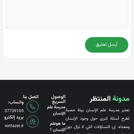
أرسل تعليق
مدونة
المنتظر
الوصول
اتصل بنا
السريع
واتساب:
مدرسة علم
تعتبر مدرسة علم الإنسان بيئة خصبة
6737739105
الإنسان
بريد إلكتروني
لطرح أسئلة كبرى حول وجود الإنسان
ما هوعلم
@montazer.ir
ومعناه. إن التساؤلات التي لا تزال دون
الإنسان ؟