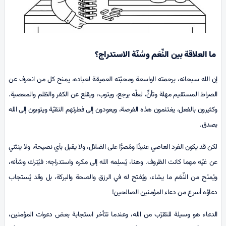
ما العلاقة بين النِّعَم وسُنّة الاستدراج؟
إن الله سبحانه، برحمته الواسعة ومحبّته العميقة لعباده، يمنح كل من انحرف عن
الصراط المستقيم مهلة وتأنٍّ، لعلّه يرجع، ويتوب، ويقلع عن الكفر والظلم والمعصية.
وكثيرون بالفعل، يغتنمون هذه الفرصة، ويعودون إلى فطرتهم النقيّة ويتوبون إلى الله
بصدق.
لكن قد يكون الفرد العاصي عنيدًا ومُصرًّا على الضلال، ولا يقبل بأي نصيحة، ولا ينثني
عن غيّه مهما كانت الظروف. وهنا، يُسلِمه الله إلى مكره واستدراجه: فيُترك وشأنه،
ويُمنَح من النِّعَم ما يشاء، ويُفتح له في الرزق والصحة والبركة، بل وقد يُستجاب
دعاؤه أسرع من دعاء المؤمنين الصالحين!
الدعاء هو وسيلة للتقرّب من الله، وعندما تتأخر استجابة بعض دعوات المؤمنين،