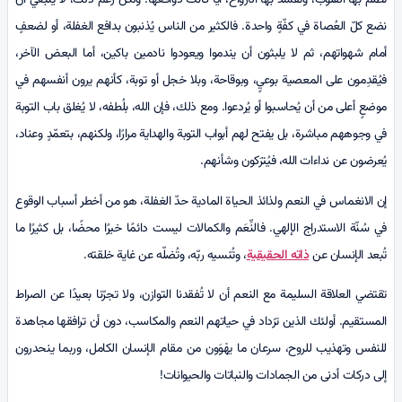
تُظلم بها القلوب، وتفسد بها الأرواح، أيًّا كانت دوافعها. ولكن رغم ذلك، لا ينبغي أن
نضع كلّ العُصاة في كفّةٍ واحدة. فالكثير من الناس يُذنبون بدافع الغفلة، أو لضعفٍ
أمام شهواتهم، ثم لا يلبثون أن يندموا ويعودوا نادمين باكين، أما البعض الآخر،
فيُقدِمون على المعصية بوعيٍ، وبوقاحة، وبلا خجل أو توبة، كأنهم يرون أنفسهم في
موضعٍ أعلى من أن يُحاسبوا أو يُردعوا. ومع ذلك، فإن الله، بلُطفه، لا يُغلق باب التوبة
في وجوههم مباشرة، بل يفتح لهم أبواب التوبة والهداية مرارًا، ولكنهم، بتعمّدٍ وعناد،
يُعرضون عن نداءات الله، فيُترَكون وشأنهم.
إن الانغماس في النعم ولذائذ الحياة المادية حدّ الغفلة، هو من أخطر أسباب الوقوع
في سُنّة الاستدراج الإلهي. فالنِّعَم والكمالات ليست دائمًا خيرًا محضًا، بل كثيرًا ما
تُبعد الإنسان عن
ذاته الحقيقية
، وتُنسيه ربّه، وتُضلّه عن غاية خلقته.
تقتضي العلاقة السليمة مع النعم أن لا تُفقدنا التوازن، ولا تجرّنا بعيدًا عن الصراط
المستقيم. أولئك الذين تزداد في حياتهم النعم والمكاسب، دون أن ترافقها مجاهدة
للنفس وتهذيب للروح، سرعان ما يهْوَون من مقام الإنسان الكامل، وربما ينحدرون
إلى دركات أدنى من الجمادات والنباتات والحيوانات!