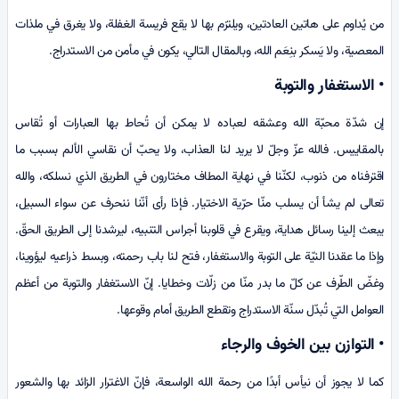
من يُداوم على هاتين العادتين، ويلتزم بها لا يقع فريسة الغفلة، ولا يغرق في ملذات
المعصية، ولا يَسكر بنِعَم الله، وبالمقال التالي، يكون في مأمن من الاستدراج.
• الاستغفار والتوبة
إن شدّة محبّة الله وعشقه لعباده لا يمكن أن تُحاط بها العبارات أو تُقاس
بالمقاييس. فالله عزّ وجلّ لا يريد لنا العذاب، ولا يحبّ أن نقاسي الألم بسبب ما
اقترفناه من ذنوب، لكنّنا في نهاية المطاف مختارون في الطريق الذي نسلكه، والله
تعالى لم يشأ أن يسلب منّا حرّية الاختيار. فإذا رأى أنّنا ننحرف عن سواء السبيل،
يبعث إلينا رسائل هداية، ويقرع في قلوبنا أجراس التنبيه، ليرشدنا إلى الطريق الحقّ.
وإذا ما عقدنا النيّة على التوبة والاستغفار، فتح لنا باب رحمته، وبسط ذراعيه ليؤوينا،
وغضّ الطّرف عن كلّ ما بدر منّا من زلّات وخطايا. إنّ الاستغفار والتوبة من أعظم
العوامل التي تُبدّل سنّة الاستدراج وتقطع الطريق أمام وقوعها.
• التوازن بين الخوف والرجاء
كما لا يجوز أن نيأس أبدًا من رحمة الله الواسعة، فإنّ الاغترار الزائد بها والشعور