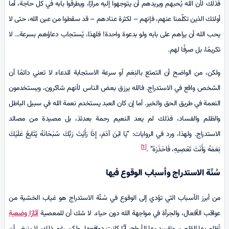
فذلك لأن الله يُحبهم ويريدهم أن يتوجهوا إليه مرارًا، ويطرقوا بابه في كل حاجة، أما
أولئك الذين تكلّمنا عنهم، فإنهم – لكثرة عنادهم – قد سقطوا من عين الله، حتى لا
يحب الله أن يراهم على بابه ولو بدعوة واحدة! فلهذا، يُستجاب دعاؤهم بسرعة… لا
تكريمًا، بل صرفًا لهم.
ولكن، من الواضح أن التمتع بالنِعَم أو سرعة الاستجابة للدعاء لا تعني دائمًا أن
الشخص واقع في الاستدراج. فالله يرزق بعض الناس لأنهم شاكرون، ويستخدمون
النعمة في طريق الحق والخير. أما إن كان العبد يستخدم نعمة الله في سبيل الباطل
والظلم والفساد، فذلك لم يعد النعيم رحمة بعدئذ، بل مصيدة من مصائد
الاستدراج. ولهذا، ورد في الروايات: “یَا ابْنَ آدَمَ، إِذَا رَأَيْتَ رَبَّكَ سُبْحَانَهُ يُتَابِعُ عَلَيْكَ
[1]
نِعَمَهُ وَأَنْتَ تَعْصِيهِ، فَاحْذَرْهُ” .
سُنّة الاستدراج وأسباب الوقوع فيها
من أبرز الأسباب التي تؤدي إلى الوقوع في سُنّة الاستدراج هو غياب الخشية من
عواقب الأفعال، والجرأة في مواجهة الله دون حياء. لا شك أن للمعصية
آثارًا وضعية