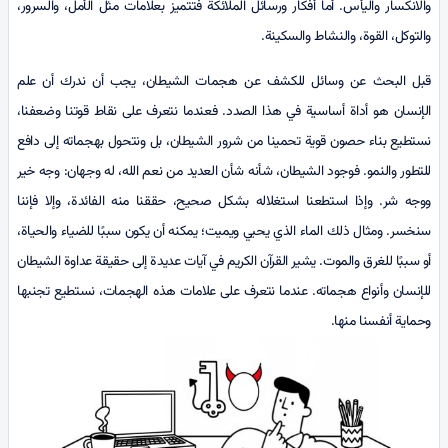
والانكسار واليأس. أما أفكار ورسائل الملائكة فتتميز بعلامات مثل الأمل، والسرور،
والتوكل، القوة، والنشاط والسكينة.
قبل البحث عن وسائل للكشف عن هجمات الشيطان، يجب أن ندرك أن علم
الإنسان هو أداة أساسية في هذا الصدد. فعندما نتعرف على نقاط قوتنا وضعفنا،
نستطيع بناء حصون قوية تحمينا من شرور الشيطان، بل ونتحول بهجماته إلى دافع
للتطور والنمو. فوجود الشيطان، شأنه شأن العديد من نعم الله، له وجهان: وجه خير
ووجه شر. وإذا استطعنا استغلاله بشكل صحيح، حققنا منه الفائدة، وإلا فإننا
سنخسر. ومثال ذلك الماء الذي يحيي ويميت؛ يمكنه أن يكون سببًا للضیاء والحياة،
أو سببًا للغرق والموت. يشير القرآن الكريم في آيات عديدة إلى حقيقة عداوة الشيطان
للإنسان وأنواع هجماته. عندما نتعرف على علامات هذه الهجمات، نستطيع تجنبها
وحماية أنفسنا منها.