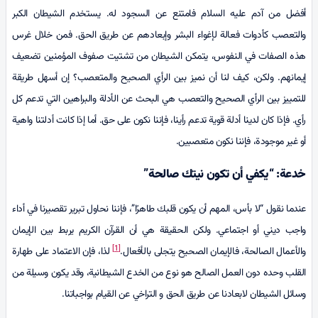
أفضل من آدم عليه السلام فامتنع عن السجود له. يستخدم الشيطان الكبر
والتعصب كأدوات فعالة لإغواء البشر وإبعادهم عن طريق الحق. فمن خلال غرس
هذه الصفات في النفوس، يتمكن الشيطان من تشتيت صفوف المؤمنين تضعيف
إيمانهم. ولكن، كيف لنا أن نميز بين الرأي الصحيح والمتعصب؟ إن أسهل طريقة
للتمييز بين الرأي الصحيح والتعصب هي البحث عن الأدلة والبراهين التي تدعم كل
رأي. فإذا كان لدينا أدلة قوية تدعم رأينا، فإننا نكون على حق. أما إذا كانت أدلتنا واهية
أو غير موجودة، فإننا نكون متعصبين.
خدعة: “يكفي أن تكون نيتك صالحة”
عندما نقول “لا بأس، المهم أن يكون قلبك طاهرًا”، فإننا نحاول تبرير تقصيرنا في أداء
واجب ديني أو اجتماعي. ولكن الحقيقة هي أن القرآن الكريم يربط بين الإيمان
[1]
والأعمال الصالحة، فالإيمان الصحيح يتجلى بالأفعال.
لذا، فإن الاعتماد على طهارة
القلب وحده دون العمل الصالح هو نوع من الخدع الشيطانية، وقد يكون وسيلة من
وسائل الشيطان لابعادنا عن طريق الحق و التراخي عن القيام بواجباتنا.