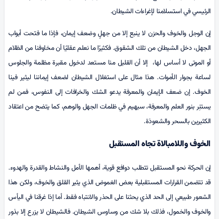
الرئيسي في استسلامنا لإغراءات الشيطان.
إن الوجل والخوف والحزن لا ينبع إلا من جهلٍ وضعف إيمان، فإذا ما فتحت أبواب
الجهل، دخل الشيطان من تلك الشقوق. فكثيرًا ما نعلم عقليًا أن مخاوفنا من الظلام
أو الموتى لا أساس لها، إلا أن القليل منا مستعد لدخول مقبرة مظلمة والجلوس
لساعة بجوار الأموات. هذا مثال على استغلال الشيطان لضعف إيماننا ليثير فينا
الخوف. إن ضعف الإيمان والمعرفة يدعو الشك والخرافات إلى النفوس، فمن لم
يستنِر بنور العلم والمعرفة، سيهيم في ظلمات الجهل والوهم، كما يتضح من اعتقاد
الكثيرين بالسحر والشعوذة.
الخوف واللامبالاة تجاه المستقبل
إن الحركة نحو المستقبل تتطلب دوافع قوية، أهمها الأمل والنشاط والقدرة والهدوء.
قد تتضمن القرارات المستقبلية بعض الغموض الذي يثير القلق والخوف، ولكن هذا
الشعور طبيعي إلى الحد الذي يحثنا على الحذر والانتباه فقط. أما إذا غرقنا في اليأس
والخوف والخمول، فذلك بلا شك من وساوس الشيطان. فالشيطان لا يزرع إلا بذور