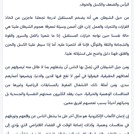
اليأس والضعف والكسل والخوف.
من حيل الشيطان هي أنه يضخم المستقبل لدرجة تجعلنا عاجزين عن اتخاذ
القرارات والتحرك والعمل. إذن، فإن أضمن وسيلة لمعرفة هجوم الشيطان علينا هي
حالة نفسنا حين نواجه خيارات المستقبل. إذا ما شعرنا بالامل والسرور والقوة
والشجاعة والثقة والتوكّل، فإننا قد انتصرنا عليه. أما إذا سيطر علينا الكسل والحزن
والقلق، فهذا دليل واضح على استيلائه علينا.
ومن حِيَل الشيطان التي يُضلّ بها الناس أن يشغلهم بما لا طائل منه ليصرفهم عن
أهدافهم الحقيقية، فيغرقوا في أمورٍ لا نفع فيها للدين والدنيا، ويضيعوا أعمارهم
سدى. ومن أمثلة ذلك الانشغال المفرط بالمسابقات الرياضية وغيرها من
المنافسات الوهمية والخيالية، حيث يفقد الكثيرون صحتهم النفسية والجسدية بل
وحياتهم أحياناً بسبب تعصبهم لفريق معين.
إن إدمان الألعاب الإلكترونية هو مثال آخر على ما يشغل الناس عن واقعهم وتورطهم
في منافسات وهمية. وكذلك إضاعة الوقت في الفضاء الافتراضي الذي يؤدي إلى