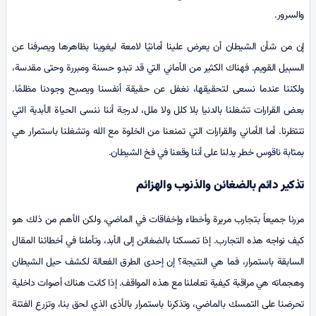
والسرور.
إن من شأن الشيطان أن يعرض علينا أمانيًا لامعة ليغوينا بظاهرها ويصرفنا عن
السبيل القويم. فهناك الكثير من الأماني التي قد تبدو حسنة ومبررة وحتى مقدسة،
ولكننا عندما نسعى لتحقيقها، نغفل عن حقيقة أنفسنا ويصبح وجودنا مظلمًا.
بعض القرارات تشغلنا بالدنيا بلا كلل ولا ملل، لدرجة أننا ننسى الحياة الأبدية التي
تنتظرنا. أما الأماني والقرارات التي تمنعنا من الخلوة مع الله وتشغلنا باستمرار هي
بمثابة ناقوس خطر يدلنا على أننا وقعنا في فخ الشيطان.
تذكير دائم بالضغائن والذنوب والهزائم
مررنا جميعاً بتجارب مريرة وأخطاء وإخفاقات في الماضي، ولكن الأهم من ذلك هو
كيف نواجه هذه التجارب. إذا تمسكنا بالضغائن إلى الأبد، وتأملنا في أخطائنا المقال
السابقة باستمرار، فما هي النتيجة؟ إن إحدى الطرق الفعالة لكشف حيل الشيطان
وهجماته هي مراقبة كيفية تعاملنا مع هذه المواقف. إذا كانت هناك أصوات داخلية
تحرضنا على التمسك بالماضي، وتذكرنا باستمرار بالأذى الذي لحق بنا، وتزرع الفتنة