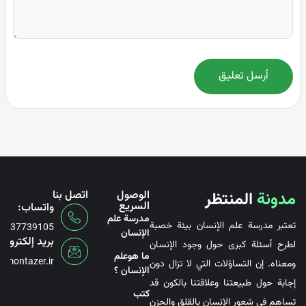
أرسل تعليق
مدونة
المنتظر
الوصول
اتصل بنا
السريع
واتساب:
مدرسة علم
تعتبر مدرسة علم الإنسان بيئة خصبة
6737739105
الإنسان
بريد إلكتروني
لطرح أسئلة كبرى حول وجود الإنسان
ما هوعلم
@montazer.ir
ومعناه. إن التساؤلات التي لا تزال دون
الإنسان ؟
إجابة حول طبيعتنا وعلاقتنا بالكون قد
کتب
تساهم في شعور الإنسان بالقلق والحزن