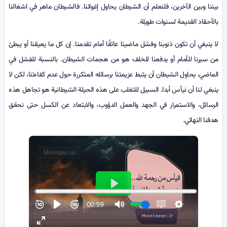
بيننا وبين الآخرين، فلنعلم أن الشيطان يحاول إغوائنا. فالشيطان ماهر في اشغالنا
بالأحقاد القديمة لسنوات طويلة.
لا ينبغي أن تكون ذنوبنا وفشل ماضينا عائقًا أمام تقدمنا. إن كل ما يعيقنا أو يبطئ
من سيرنا للأمام أو يدفعنا للخلف هو من هجمات الشيطان. بالنسبة للفشل في
الماضي، يحاول الشيطان أن يثبط عزيمتنا برسائله المتكررة حول عدم كفاءتنا، لكن لا
ينبغي لنا أن نيأس أبدا. السبيل للتغلب على هذه الحيلة الشيطانية هو تجاهل هذه
الرسائل، والاستمرار في الجهد والعمل الدؤوب، والابتعاد عن الكسل حتى نحقق
هدفنا النهائي.