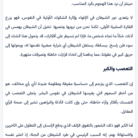
حينئذٍ أن نرد هذا الهجوم بالرد المناسب.
لا يتعدى دور الشيطان في الإغواء وإثارة الشكوك الأولية في النفوس، فهو يزرع
الفكرة السلبية الأولى، لكننا نحن من نرويها وننميها. تخيل أن الشيطان يهمس في
أذنك شكاً ما تجاه شخص ما، فإذا لم تسيطر على أفكارك، قد يتحول هذا الشك إلى
سوء ظن راسخ. ببساطة، يستغل الشيطان أي شرارة صغيرة نقدمها له، ويحولها إلى
حريق كبير في عقولنا، مما يدفعنا إلى اتخاذ قرارات خاطئة وتصرفات متهورة.
التعصب والكبر
إن التعصب، الذي يترجم إلى حساسية مفرطة ومقاومة عنيدة لأي رأي مخالف، هو
من أخطر السموم التي يغرسها الشيطان في نفوس البشر. يتجلى التعصب في
التمسك بأفكار وآراء خاطئة، حتى وإن كانت الأدلة والبراهين تشير إلى صحة الرأي
المقابل.
أما الكبر فهو ذلك الشعور بالتفوق الزائف الذي يدفع الإنسان إلى التطاول على الآخرين
والاستهانة بهم. إنه السبب الرئيسي في طرد الشيطان من الجنة، إذ اعتبر نفسه