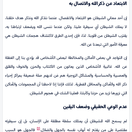
الابتعاد عن ذكر
‌ا
لله والاتصال به
إن أحد معاني الشيطان هو الابتعاد والانفصال. عندما نتذكر الله ونذكر هدف خلقنا،
لا يملك الشيطان أي سيطرة علينا. ولكن عندما ننسى الله ويضعف ارتباطنا به،
يقترب الشيطان من قلوبنا. لذا، فإن إحدى الطرق لاكتشاف هجمات الشيطان هي
معرفة الأمور التي تبعدنا عن الله.
إن التواجد في بعض الأماكن والمخالطة لبعض الأشخاص قد يؤدي بنا إلى الغفلة
عن الله. غالبية الأشخاص الذين يعانون من الاكتئاب والحزن والخوف والقلق
والعصبية والحساسية والمشاكل الزوجية هم مَن لديهم صلة ضعيفة بمراكز إحياء
ذكر الله والأماكن والمحافل الفطرية. لذلك فإننا إذا لاحظنا أن المجموعات والأماكن
التي نزورها تزيد من حزننا وكآبتنا، فعلينا الشك في هجوم الشيطان.
عدم الوعي الحقيقي وضعف اليقين
لم يسمح الله للشيطان أن يمتلك سلطة مطلقة على الإنسان، بل إن سيطرته
[2]
مقتصرة على من يفتح له أبواب نفسه بالجهل والضلال.
فالجهل هو السبب