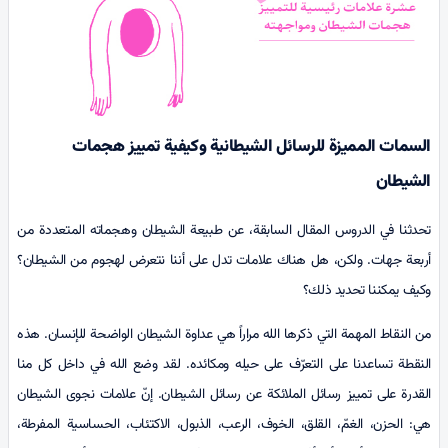
السمات المميزة للرسائل الشيطانية وكيفية تمييز هجمات
الشيطان
تحدثنا في الدروس المقال السابقة، عن طبيعة الشيطان وهجماته المتعددة من
أربعة جهات. ولكن، هل هناك علامات تدل على أننا نتعرض لهجوم من الشيطان؟
وكيف يمكننا تحديد ذلك؟
من النقاط المهمة التي ذكرها الله مراراً هي عداوة الشيطان الواضحة للإنسان. هذه
النقطة تساعدنا على التعرّف على حيله ومكائده. لقد وضع الله في داخل كل منا
القدرة على تمييز رسائل الملائكة عن رسائل الشيطان. إنّ علامات نجوى الشيطان
هي: الحزن، الغمّ، القلق، الخوف، الرعب، الذبول، الاكتئاب، الحساسية المفرطة،