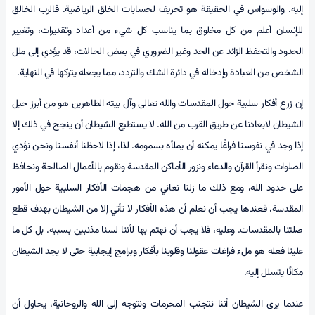
إليه. والوسواس في الحقيقة هو تحريف لحسابات الخلق الرياضية. فالرب الخالق
للإنسان أعلم من كل مخلوق بما يناسب كل شيء من أعداد وتقديرات، وتغيير
الحدود والتحفظ الزائد عن الحد وغير الضروري في بعض الحالات، قد يؤدي إلى ملل
الشخص من العبادة وإدخاله في دائرة الشك والتردد، مما يجعله يتركها في النهاية.
إن زرع أفكار سلبية حول المقدسات والله تعالى وآل بيته الطاهرين هو من أبرز حيل
الشيطان لابعادنا عن طريق القرب من الله. لا يستطيع الشيطان أن ينجح في ذلك إلا
إذا وجد في نفوسنا فراغًا يمكنه أن يملأه بسمومه. لذا، إذا لاحظنا أنفسنا ونحن نؤدي
الصلوات ونقرأ القرآن والدعاء ونزور الأماكن المقدسة ونقوم بالأعمال الصالحة ونحافظ
على حدود الله، ومع ذلك ما زلنا نعاني من هجمات الأفكار السلبية حول الأمور
المقدسة، فعندها يجب أن نعلم أن هذه الأفكار لا تأتي إلا من الشيطان بهدف قطع
صلتنا بالمقدسات. وعليه، فلا يجب أن نهتم بها لأننا لسنا مذنبين بسببه. بل كل ما
علينا فعله هو ملء فراغات عقولنا وقلوبنا بأفكار وبرامج إيجابية حتى لا يجد الشيطان
مكانًا يتسلل إليه.
عندما يرى الشيطان أننا نتجنب المحرمات ونتوجه إلى الله والروحانية، يحاول أن