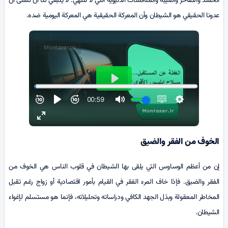
الحسد والتفاخر والغيبة والمنافسات الدنيوية التي لا تنتهي. لا ينبغي لنا أن ننسى أن
عدونا الحقيقي هو الشيطان وأن المعركة الحقيقية هي المعركة اليومية ضده.
الخوف من الفقر والضيق
إن من أعظم الوساوس التي يلقى بها الشيطان في قلوب الناس هي الخوف من
الفقر والضيق. فإذا خاف المرء الفقر في القيام بأمور اقتصادية أو زواج رغم تقبل
المخاطر المعقولة وبذل الجهد الكافي ودراساته وتحليلاته، فإنما هو مستسلم لإغواء
الشيطان.