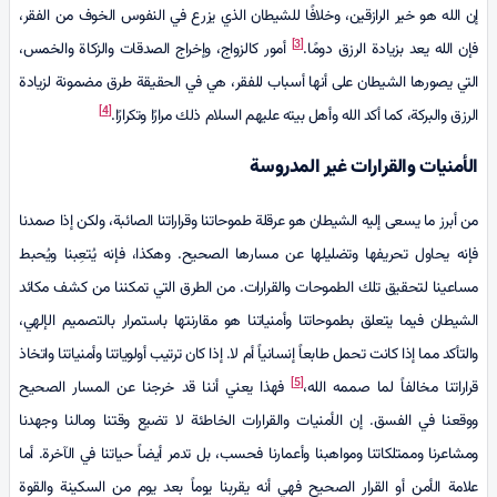
إن الله هو خير الرازقين، وخلافًا للشيطان الذي يزرع في النفوس الخوف من الفقر،
[3]
فإن الله يعد بزيادة الرزق دومًا.
أمور كالزواج، وإخراج الصدقات والزكاة والخمس،
التي يصورها الشيطان على أنها أسباب للفقر، هي في الحقيقة طرق مضمونة لزيادة
[4]
الرزق والبركة، كما أكد الله وأهل بيته عليهم السلام ذلك مرارًا وتكرارًا.
الأمنيات والقرارات غير المدروسة
من أبرز ما يسعى إليه الشيطان هو عرقلة طموحاتنا وقراراتنا الصائبة، ولكن إذا صمدنا
فإنه يحاول تحريفها وتضليلها عن مسارها الصحيح. وهكذا، فإنه يُتعِبنا ويُحبط
مساعينا لتحقيق تلك الطموحات والقرارات. من الطرق التي تمكننا من كشف مكائد
الشيطان فيما يتعلق بطموحاتنا وأمنياتنا هو مقارنتها باستمرار بالتصميم الإلهي،
والتأكد مما إذا كانت تحمل طابعاً إنسانياً أم لا. إذا كان ترتيب أولوياتنا وأمنياتنا واتخاذ
[5]
قراراتنا مخالفاً لما صممه الله،
فهذا يعني أننا قد خرجنا عن المسار الصحيح
ووقعنا في الفسق. إن الأمنيات والقرارات الخاطئة لا تضيع وقتنا ومالنا وجهدنا
ومشاعرنا وممتلكاتنا ومواهبنا وأعمارنا فحسب، بل تدمر أيضاً حياتنا في الآخرة. أما
علامة الأمن أو القرار الصحيح فهي أنه يقربنا يوماً بعد يوم من السكينة والقوة