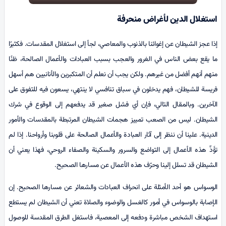
استغلال الدين لأغراض منحرفة
إذا عجز الشيطان عن إغوائنا بالذنوب والمعاصي، لجأ إلى استغلال المقدسات. فكثيرًا
ما يقع بعض الناس في الغرور والعجب بسبب العبادات والأعمال الصالحة، ظنًا
منهم أنهم أفضل من غيرهم. ولكن يجب أن نعلم أن المتكبرين والأنانيين هم أسهل
فريسة للشيطان، فهم يدخلون في سباق تنافسي لا ينتهي، يسعون فيه للتفوق على
الآخرين. وبالمقال التالي، فإن أي فشل صغير قد يدفعهم إلى الوقوع في شرك
الشيطان. ليس من الصعب تمييز هجمات الشيطان المرتبطة بالمقدسات والأمور
الدينية. علينا أن ننظر إلى آثار العبادة والأعمال الصالحة على قلوبنا وأرواحنا. إذا لم
تؤَدِّ هذه الأعمال إلى التواضع والسرور والسكينة والصفاء الروحي، فهذا يعني أن
الشيطان قد تسلل إلينا وحرّف هذه الأعمال عن مسارها الصحيح.
الوسواس هو أحد الأمثلة على انحراف العبادات والشعائر عن مسارها الصحيح. إن
الإصابة بالوسواس في أمور كالغسل والوضوء والصلاة تعني أن الشيطان لم يستطع
استهداف الشخص مباشرة ودفعه إلى المعصية، فاستغل الطرق المقدسة للوصول