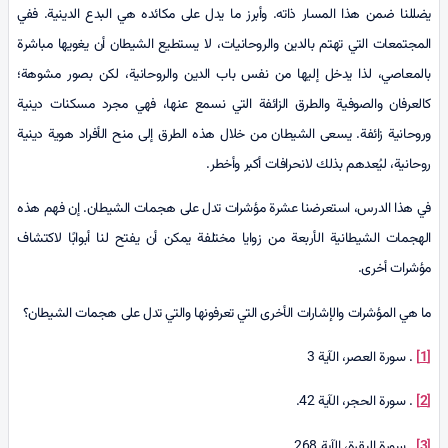
يضللنا ضمن هذا المسار ذاته. وأبرز ما يدل على مكائده هي البدع الدينية. ففي
المجتمعات التي تهتم بالدين والروحانيات، لا يستطيع الشيطان أن يغويها مباشرة
بالمعاصي، لذا يدخل إليها من نفس باب الدين والروحانية، لكن بصور مشوهة؛
كالعرفان والصوفية والطرق الزائفة التي نسمع عنها، فهي مجرد مسكنات دينية
وروحانية زائفة. يسعى الشيطان من خلال هذه الطرق إلى منح الأفراد هوية دينية
روحانية، ليُعدهم بذلك لانحرافات أكبر وأخطر.
في هذا الدرس، استعرضنا عشرة مؤشرات تدل على هجمات الشيطان. إن فهم هذه
الهجمات الشيطانية الأربعة من زوايا مختلفة يمكن أن يفتح لنا أبوابًا لاكتشاف
مؤشرات أخرى.
ما هي المؤشرات والإشارات الأخرى التي تعرفونها والتي تدل على هجمات الشيطان؟
[1]
. سورة العصر، الآية 3
[2]
. سورة الحجر، الآية 42.
[3]
. سورة البقرة، الآية 268.