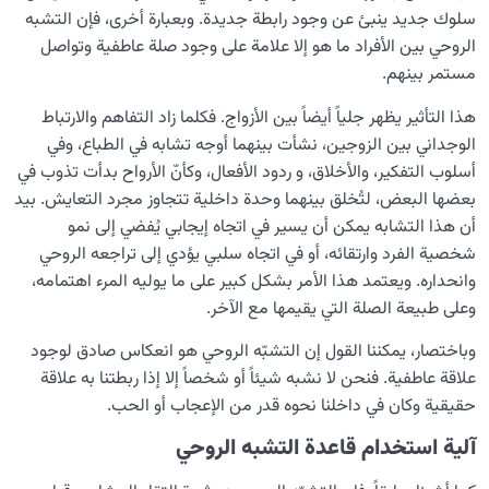
سلوك جديد ينبئ عن وجود رابطة جديدة. وبعبارة أخرى، فإن التشبه
الروحي بين الأفراد ما هو إلا علامة على وجود صلة عاطفية وتواصل
مستمر بينهم.
هذا التأثير يظهر جلياً أيضاً بين الأزواج. فكلما زاد التفاهم والارتباط
الوجداني بين الزوجين، نشأت بينهما أوجه تشابه في الطباع، وفي
أسلوب التفكير، والأخلاق، و ردود الأفعال، وكأنّ الأرواح بدأت تذوب في
بعضها البعض، لتُخلق بينهما وحدة داخلية تتجاوز مجرد التعايش. بيد
أن هذا التشابه يمكن أن يسير في اتجاه إيجابي يُفضي إلى نمو
شخصية الفرد وارتقائه، أو في اتجاه سلبي يؤدي إلى تراجعه الروحي
وانحداره. ويعتمد هذا الأمر بشكل كبير على ما يوليه المرء اهتمامه،
وعلى طبيعة الصلة التي يقيمها مع الآخر.
وباختصار، يمكننا القول إن التشبّه الروحي هو انعكاس صادق لوجود
علاقة عاطفية. فنحن لا نشبه شيئاً أو شخصاً إلا إذا ربطتنا به علاقة
حقيقية وكان في داخلنا نحوه قدر من الإعجاب أو الحب.
آلية استخدام قاعدة التشبه الروحي