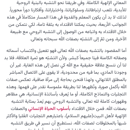
المعاني الإلهية الكاملة. وفي طريقنا نحو التشبه بالبنية الروحية
للأبدية، تلعب ارتباطاتنا، وسلوكياتنا، واختياراتنا، وأفكارنا دوراً محورياً.
لذلك لا بد أن يكون المعلم والقدوة في هذا المسار متكاملاً في هذه
الجوانب الأربعة، بحيث يمكننا الاقتداء به بثقة تامة، لكي نتمكن من
خلال الاقتداء به واتباعه من الوصول إلى التشبه الروحي مع طبيعة
الآخرة، ومن ثمّ إلى التشبّه بصفات الله سبحانه وتعالى.
أما المقصود بالتشبه بصفات الله تعالى فهو تفعيل واكتساب أسمائه
وصفاته الكامنة فينا جميعاً كبشر. ولأن التشبّه هو ثمرة العلاقة، فلا بد
لنا أن ننسج علاقة حقيقية مع الله كي نصل إلى هذه الغاية. غير أن
وجودنا المادي، بما فيه من محدودية، لا يقوى على الاتصال المباشر
بالمطلق اللانهائي، ولهذا فنحن بحاجة إلى مرآة صافية، تعكس صفات
الله بأكمل صورة، وتُظهرها لنا بطريقة ملموسة نقدر على فهمها. وهذه
التجليات والنماذج الكاملة، أو ما يُعرف بأساتذة الإنسانية، هي مظاهر
وظهورات كاملة لله تعالى، والتشبه الروحي بهم يُعدّ بمثابة التشبه
بصفات الله. فمن خلال الاقتداء ب
أسلوب الحياة الإنساني
والصفات
الإلهية لأهل البيت(عليهم السلام)، باعتبارهم التجليات العُليا والأكثر
شبهاً بالمخلوقات لصفات الله، نستطيع أن نسير في طريق التشبه