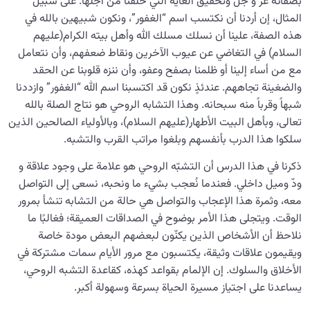
بصفاته عز و جل وتحقيق الغاية التي خُلقنا من أجلها. على سبيل
المثال، إن أردنا أن نكتسب اسم “الغفور”، ونكون شبيهين بالله في
هذه الصفة، علينا أن نسلك مسلك الله وأهل بيته الكرام(عليهم
السلام) في التغاضي عن عيوب الآخرين ونقاط ضعفهم، وأن نتعامل
مع من أساء إلينا أو ظلمنا بصفح وعفو، وأن ننزه قلوبنا عن الحقد
والضغينة تجاههم. عندئذٍ نكون قد اكتسبنا اسم الله “الغفور” وازددنا
شبهاً وقرباً منه سبحانه. وهذا التشابه الروحي هو نتاج الصلة بالله
تعالى، وبأهل البيت الأطهار(عليهم السلام)، وبالأولياء الصالحين الذين
سلكوا هذا الدرب بأنفسهم وبلغوا مراتب القرب والتشبه.
ذكرنا في هذا الدرس أن التشبّه الروحي هو علامة على وجود علاقة و
ودّ وميل داخلي. فعندما نُعجب بشيء ما ونحبه، نسعى إلى التواصل
معه، وثمرة هذا الإعجاب والتواصل هي حالة من التشابه تنشأ بمرور
الوقت. ويتجلى هذا الأمر بوضوح في الصداقات العميقة؛ فغالبًا ما
نلاحظ أن الأشخاص الذين يكنّون لبعضهم البعض مودة خاصة
ويقيمون علاقات وثيقة، يكتسبون مع مرور الأيام سمات مشتركة في
الأخلاق والسلوك. إن الإلمام بقواعد كهذه، كقاعدة التشبه الروحي،
يساعدنا على اجتياز مسيرة الحياة بسرعة وسهولة أكبر.