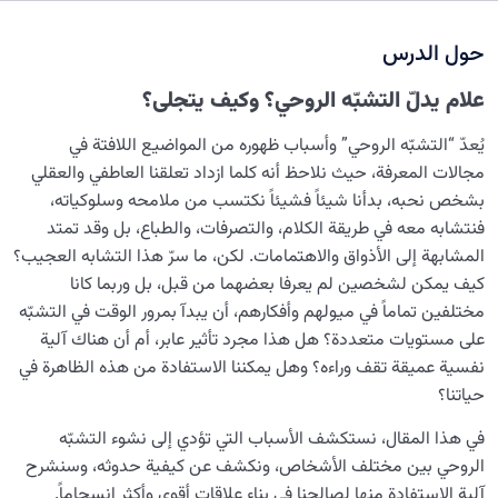
نضوج الطفل الغالي للروح
0/8
حول الدرس
ما هو عهدنا مع الله؟ لماذا يجب أن يظل حيًا في ذاكرتنا؟
علام يدلّ التشبّه الروحي؟ وكيف يتجلى؟
ما أهمية الارتباط بالخلود؟ وما المقصود بحياة الإنسان الأبدية؟
يُعدّ “التشبّه الروحي” وأسباب ظهوره من المواضيع اللافتة في
مفهوم الطفل الغالي للروح: ما هو؟ وما هي احتياجاته وكيف
مجالات المعرفة، حيث نلاحظ أنه كلما ازداد تعلقنا العاطفي والعقلي
يتحقق النضج الروحي؟
بشخص نحبه، بدأنا شيئاً فشيئاً نكتسب من ملامحه وسلوكياته،
فنتشابه معه في طريقة الكلام، والتصرفات، والطباع، بل وقد تمتد
كيف تُستنبط القوانين الخفية للنفس من قوانين الكون؟
المشابهة إلى الأذواق والاهتمامات. لكن، ما سرّ هذا التشابه العجيب؟
ما هي شهادة النفس؟ وكيف يمكن أن تشهد النفس على
كيف يمكن لشخصين لم يعرفا بعضهما من قبل، بل وربما كانا
صاحبها؟
مختلفين تماماً في ميولهم وأفكارهم، أن يبدآ بمرور الوقت في التشبّه
على مستويات متعددة؟ هل هذا مجرد تأثير عابر، أم أن هناك آلية
ما الذي يحول دون امتلاك أغلب سكّان الدنيا قُدرة إدراك
نفسية عميقة تقف وراءه؟ وهل يمكننا الاستفادة من هذه الظاهرة في
الآخرة؟
حياتنا؟
كيف ينشأ التشبّه الروحي؟ وهل يصبح المُحب شبيهًا بمحبوبه؟
في هذا المقال، نستكشف الأسباب التي تؤدي إلى نشوء التشبّه
أهمية الآخرة ومكانتها لدينا هي مؤشر على ذكائنا الأخروي
الروحي بين مختلف الأشخاص، ونكشف عن كيفية حدوثه، وسنشرح
آلية الاستفادة منها لصالحنا في بناء علاقات أقوى وأكثر انسجاماً.