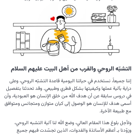
التشبّه الروحي والقرب من أهل البيت عليهم السلام
إننا جميعاً، نستخدم في حياتنا اليومية قاعدة التشبّه الروحي، وعلى
دراية بآلية عملها وكيفيتها بشكل فطري وطبيعي. وقد تحدثنا بتفصيل
في دروس سابقة عن أن هدف الله من خلق الإنسان هو العبودية، وأن
أسمى هدف للإنسان هو الوصول إلى كيان متوازن ومتجانس ومتوافق
مع طبيعة الآخرة.
ولأجل بلوغ هذا المقام العالي، وضع الله لنا آلية التشبه الروحي،
وزوّدنا بـ أعظم الأساتذة والقدوات، الذين تجسّدت فيهم جميع