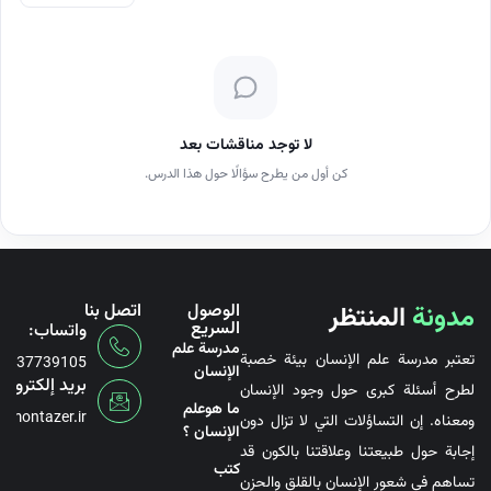
لا توجد مناقشات بعد
كن أول من يطرح سؤالًا حول هذا الدرس.
مدونة
المنتظر
الوصول
اتصل بنا
السريع
واتساب:
مدرسة علم
تعتبر مدرسة علم الإنسان بيئة خصبة
6737739105
الإنسان
بريد إلكتروني
لطرح أسئلة كبرى حول وجود الإنسان
ما هوعلم
@montazer.ir
ومعناه. إن التساؤلات التي لا تزال دون
الإنسان ؟
إجابة حول طبيعتنا وعلاقتنا بالكون قد
کتب
تساهم في شعور الإنسان بالقلق والحزن