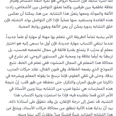
كما أشرنا سابقاً، فإن التشبّه الروحي هو ثمرة التقاء المشاعر وقيام
علاقة عاطفية بين طرفين. وكلما تعمّق التواصل بين الأشخاص، زادت
الألفة والمودّة، ومعها يتعزّز هذا التشابه. من هنا، يمكننا أن نعكس
هذه القاعدة ونستفيد منها عملياً: فإذا كان التواصل يولد التشبّه، فإن
خلق التشابه بدوره يمكن أن يعزز الألفة ويقوي روابط المحبة.
الأمر يشبه تماماً الطريقة التي نتعلم بها مهنة أو مهارة أو علماً جديداً.
عندما نبتغي اكتساب مهارة جديدة، فإن أول ما نسعى إليه هو اختيار
معلمٍ أو مدرّب لا يتمتع بقدرة فائقة في مجال تخصصه فحسب، بل
تربطنا به أيضًا علاقة ود ومحبة على المستوى الروحي. ثم نشرع في
محاكاة هذا المعلم في المجال المنشود؛ ففي تعلم فن الخط، نتبع
النموذج الذي يضعه الخطاط، وفي فنون القتال، نقلد حركات المدرب
بدقة. وحتى في تلقي العلوم، فإننا نرسخ ما يقوله المعلم ويشرحه في
ذاكرتنا عن طريق المران والتكرار، حتى نحفظه عن ظهر قلب. إنّ نتيجة
هذه الممارسات هي نشوءُ ضربٍ من التشابه بيننا وبين الأستاذ في
الأمر الذي قمنا بتقليده فيه؛ فإذا ما استمرّت وتيرة اكتساب هذا
التشبه، قد نصل إلى درجة الإتقان، بل وقد نتفوّقُ على أستاذنا ذاته.
بيد أنّ بداية هذه الآلية تنطلق من محاكاة حركات الأستاذ، وينتجُ عن
هذا التشابه المتزايد شيئًا فشيئًا ميلٌ وتقاربٌ أكبر بيننا وبينه.