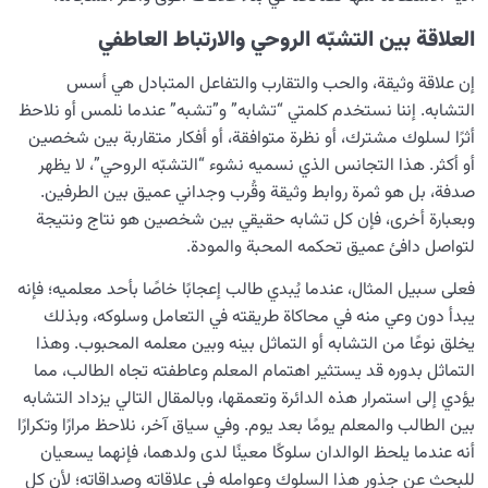
القضاء والقدر والاختيار
0/13
العلاقة بين التشبّه الروحي والارتباط العاطفي
الابتلاء والامتحان في مسيرة الحياة
0/26
إن علاقة وثيقة، والحب والتقارب والتفاعل المتبادل هي أسس
التشابه. إننا نستخدم كلمتي “تشابه” و”تشبه” عندما نلمس أو نلاحظ
الشيطان… العدوّ المبين
0/14
أثرًا لسلوك مشترك، أو نظرة متوافقة، أو أفكار متقاربة بين شخصين
أو أكثر. هذا التجانس الذي نسميه نشوء “التشبّه الروحي”، لا يظهر
الأمراض الخفية للروح
0/15
صدفة، بل هو ثمرة روابط وثيقة وقُرب وجداني عميق بين الطرفين.
وبعبارة أخرى، فإن كل تشابه حقيقي بين شخصين هو نتاج ونتيجة
معرفة الجنة والنار
0/22
لتواصل دافئ عميق تحكمه المحبة والمودة.
النظرة الأبدية والاستعداد للآخرة
0/14
فعلى سبيل المثال، عندما يُبدي طالب إعجابًا خاصًا بأحد معلميه؛ فإنه
يبدأ دون وعي منه في محاكاة طريقته في التعامل وسلوكه، وبذلك
من الخيال إلى سلامة القلب
0/31
يخلق نوعًا من التشابه أو التماثل بينه وبين معلمه المحبوب. وهذا
التماثل بدوره قد يستثير اهتمام المعلم وعاطفته تجاه الطالب، مما
الإنسان محور الخلق
0/9
يؤدي إلى استمرار هذه الدائرة وتعمقها، وبالمقال التالي يزداد التشابه
بين الطالب والمعلم يومًا بعد يوم. وفي سياق آخر، نلاحظ مرارًا وتكرارًا
رؤية عالم الغيب
0/9
أنه عندما يلحظ الوالدان سلوكًا معينًا لدى ولدهما، فإنهما يسعيان
للبحث عن جذور هذا السلوك وعوامله في علاقاته وصداقاته؛ لأن كل