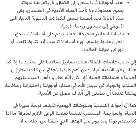
نفقد أولوياتنا في السعي إلى الكمال، لأن تعريفنا لذواتنا
يصبح محدودًا، ولا نأخذ الحياة الأبدية في الحسبان، وفي
هذه الحالة نجد أنفسنا نسعى للكمالات الدنيوية الدنيا، التي
لا ترتقي إلى مستوى روحنا الأبدية.
فقداننا لمعايير صحيحة يجعلنا نندم على أشياء لا تستحق
الحزن عليها، ونسعى وراء أشياء لا تناسب أبديتنا ولا تلعب أي
دور في حياتنا الخالدة.
إلى جانب علامات الغفلة، هناك معاييرٌ تساعدنا على تحديد ما إذا كنا
غافلين عن الأبدية أم لا. ومن أهم طرق التحقق من ذلك النظر إلى
أحبابنا واهتماماتنا العليا؛ فإذا كان الله تعالى، وأهل البيت عليهم
السلام، والجهاد في سبيل الله، في صدارة أولوياتنا واختياراتنا وعلاقاتنا،
يمكننا عندها أن نطمئن إلى أنّنا لم نغفل عن الأبدية.
كما أنّ أحوالنا النفسية وسلوكياتنا اليومية تكشف نوعية سيرنا في
الحياة، والمراجعة المستمرة لنفسنا تمنحنا الوعي اللازم لمعرفة ما إذا
كنا نتقدم يومًا بعد يوم نحو الهدف الذي خُلقنا من أجله أم لا.