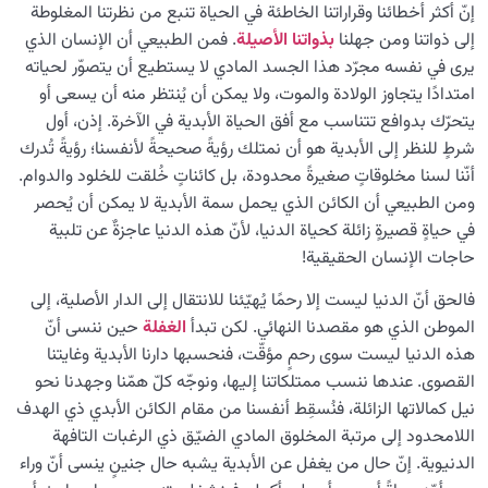
إنّ أكثر أخطائنا وقراراتنا الخاطئة في الحياة تنبع من نظرتنا المغلوطة
إلى ذواتنا ومن جهلنا
بذواتنا الأصيلة
. فمن الطبيعي أن الإنسان الذي
ما هي صيغة اكتساب الاسم؟ وكيف يمكننا من خلال عباداتنا
أن نبلغ أسماء الله؟
يرى في نفسه مجرّد هذا الجسد المادي لا يستطيع أن يتصوّر لحياته
امتدادًا يتجاوز الولادة والموت، ولا يمكن أن يُنتظر منه أن يسعى أو
التضاد: ميدان النمو؛ كيف ولماذا يشكّل التضاد مساراً للتطور؟
يتحرّك بدوافع تتناسب مع أفق الحياة الأبدية في الآخرة. إذن، أول
شرطٍ للنظر إلى الأبدية هو أن نمتلك رؤيةً صحيحةً لأنفسنا؛ رؤيةً تُدرك
کیفیة الانتقال إلى الآخرة؛ كيف نُحسن الاستعداد لها؟
أنّنا لسنا مخلوقاتٍ صغيرةً محدودة، بل كائناتٍ خُلقت للخلود والدوام.
ومن الطبيعي أن الكائن الذي يحمل سمة الأبدية لا يمكن أن يُحصر
من الخيال إلى سلامة القلب
0/31
في حياةٍ قصيرةٍ زائلة كحياة الدنيا، لأنّ هذه الدنيا عاجزةٌ عن تلبية
حاجات الإنسان الحقيقية!
الإنسان محور الخلق
0/9
فالحق أنّ الدنيا ليست إلا رحمًا يُهيّئنا للانتقال إلى الدار الأصلية، إلى
رؤية عالم الغيب
0/9
الموطن الذي هو مقصدنا النهائي. لكن تبدأ
الغفلة
حين ننسى أنّ
هذه الدنيا ليست سوى رحمٍ مؤقّت، فنحسبها دارنا الأبدية وغايتنا
القصوى. عندها ننسب ممتلكاتنا إليها، ونوجّه كلّ همّنا وجهدنا نحو
نيل كمالاتها الزائلة، فنُسقِط أنفسنا من مقام الكائن الأبدي ذي الهدف
اللامحدود إلى مرتبة المخلوق المادي الضيّق ذي الرغبات التافهة
الدنيوية. إنّ حال من يغفل عن الأبدية يشبه حال جنينٍ ينسى أنّ وراء