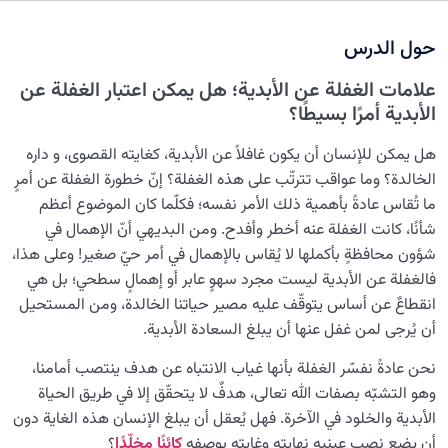
نضوج الطفل الغالي للروح
0/8
حول الدرس
القضاء والقدر والاختيار
0/13
علامات الغفلة عن الأبدية؛ هل يمكن اعتبار الغفلة عن
الابتلاء والامتحان في مسيرة الحياة
0/26
الأبدية أمرًا بسيطًا؟
الشيطان… العدوّ المبين
0/14
هل يمكن للإنسان أن يكون غافلاً عن الأبدية، كغايته القصوى، و داره
الخالدة؟ وما عواقب تترتّب على هذه الغفلة؟ إنّ خطورة الغفلة عن أمرٍ
الأمراض الخفية للروح
0/15
ما تُقاس عادةً بأهمية ذلك الأمر نفسه؛ فكلّما كان الموضوع أعظم
شأنًا، كانت الغفلة عنه أخطر وأفدح. ومن البديهي أنّ الإهمال في
معرفة الجنة والنار
0/22
شؤون محافظةٍ بأكملها لا يُقاس بالإهمال في أمر حيّ صغير! وعلى هذا،
فالغفلة عن الأبدية ليست مجرد سهوٍ عابر أو إهمالٍ سطحي؛ بل هي
النظرة الأبدية والاستعداد للآخرة
0/14
انقطاعٌ عن أساس يتوقّف عليه مصير حياتنا الخالدة، ومن المستحيل
أن يُرجى لمن غفل عنها أن يبلغ السعادة الأبدية.
أهمية العلاقة بين الإدراك والرغبة: كيف يوجّه الإدراك مسارات
رغباتنا؟
نحن عادةً نفسّر الغفلة بأنها غياب الانتباه عن هدف ينتصب أمامنا،
وهو التشبّه بصفات الله تعالى، هدفٌ لا يتحقّق إلا في طريق الحياة
أهمية معرفة الآخرة وظروفه: كيف تؤثر على حياتنا الدنيوية؟
الأبدية والخلود في الآخرة. فهل يُعقل أن يبلغ الإنسان هذه الغاية دون
أن يضع نصب عينيه نهايته وغايته بوصفه
كائنًا مخلّدًا
؟
حلول لتقليل الضغط النفسي الناتج عن مشقات الحياة