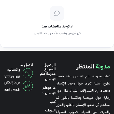
لا توجد مناقشات بعد
كن أول من يطرح سؤالًا حول هذا الدرس.
مدونة
المنتظر
الوصول
اتصل بنا
السريع
واتساب:
مدرسة علم
تعتبر مدرسة علم الإنسان بيئة خصبة
6737739105
الإنسان
بريد إلكتروني
لطرح أسئلة كبرى حول وجود الإنسان
ما هوعلم
@montazer.ir
ومعناه. إن التساؤلات التي لا تزال دون
الإنسان ؟
إجابة حول طبيعتنا وعلاقتنا بالكون قد
کتب
تساهم في شعور الإنسان بالقلق والحزن
الدورات
والخوف من الحياة. فغياب المعرفة