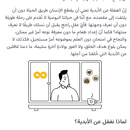
وصراعاتها
إنّ الغفلة عن الأبدية تعني أن يقطع الإنسان طريق الحياة دون أن
يلتفت إلى مقصده، مع أنّنا في حياتنا اليومية لا نُقدم على رحلة طويلة
منبع إدراك العالم: الأفعال ودلالاتها في عالم الدنيا
دون أن نعرف وجهتها. فأيّ عقلٍ راجحٍ يقبل أن نسلك طريقًا لا نعرف
الرؤية الأبدية وتأثيرها في الأخلاق، ومستوى السعادة، وكيفية
منتهاه؟ فكما أنّ إعداد طعامٍ ما دون معرفة نوعه أمرٌ غير ممكن،
بناء العلاقات
والنجاح في امتحانٍ دون العلم بموضوعه أمرٌ مستحيل، فكذلك لا
يمكن بلوغ هدف الخلق، ولا الفوز بولادةٍ آخرةٍ سليمة، ما دمنا غافلين
ما نتيجة الغفلة عن الأبدية؟ وكيف تُغيِّر مجرى حياتنا؟
عن الأبدية التي خُلقنا من أجلها.
ما هي مستلزمات الرحلة من الدنيا إلى الآخرة؟ وما دور سلامة
الحياة الدنيوية في مصيرنا الأبدي؟
ما أسباب تولّد الشك؟ وكيف يُهدِّدنا الشك في الطريق نحو
الأبدية؟
ما خطر الشِّرك؟ ولماذا يُعَدّ من الذنوب التي لا تُغفَر؟
من هو المحبوب الحقيقي للإنسان؟ ولماذا هو وحده من
يحقّق سكينة القلب؟
لماذا نغفل عن الأبدية؟
ما هو ضَغط القبر ولماذا يُطرح كإنذار لإصلاح النفس؟