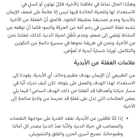
وهكذا الحال تمامًا في علاقتنا بالآخرة؛ فكلّ تهاونٍ أو كسلٍ في
الاستعداد لها وللحياة الخالدة فيها ليس إلا علامةً على ضعف الإيمان
بالأبدية وعدم تصديقنا بحقيقة الخلود. فالحق أنّ الغفلة عن الآخرة
تشبه غفلة الجنين في رحم أمّه عن الحركة والنمو؛ فكما أنّ توقفه عن
النشاط يُفضي إلى ضعفٍ وعدم تأهّلٍ لحياة الدنيا، كذلك غفلتنا نحن
عن الآخرة، ونحن في طريقنا نحوها في مسيرةٍ دائمةٍ من التكوين
والتكامل، تُورِثنا خسارةً أبدية لا تُعوَّض.
علامات الغفلة عن الأبدية
من الطبيعي أنّ الإيمان بهدف عظيم وخالد، أي الأبدية، يقودنا إلى
الاستعداد لهذا الهدف والعمل على بلوغه. لكن كيف ندرك أنّنا في
مسار حياتنا وأهدافنا قد أغفلنا عن ذلك الهدف السامي؟ فيما يلي
بعض العلامات التي تدل على غفلةٍ قد تحرمنا من ولادةٍ صالحةٍ إلى
الآخرة:
إذا كنّا غافلين عن الأبدية، نفقد القدرة على مواجهة النقصات
والمصاعب في حياة الدنيا، ولأنّنا نعدّ الدنيا مصدر كل آمالنا
وطموحاتنا، نصبح أسرى الحزن والقلق والتشويش.