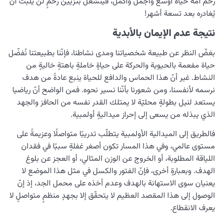
رحم أمّه حياةً أوسع وأجمل وأكمل، فينشغل بتزيين رحمٍ لن يلبث أن
يُغادره بعد تسعة أشهر!
نتيجة عدم الإيمان بالأبدية
بغضّ النظر عن طبيعة شخصياتنا ومدى نشاطنا، فإنّنا بطبيعتنا نُفضّل
حياة مفعمة بالحيوية والحركة على حياةٍ خاملةٍ باهتةٍ خاليةٍ من
النشاط. غير أنّ هذا الحماس والدافع للحياة ينبع عادةً من هدف
نرسمه لأنفسنا، ومن شعورنا بأنّنا نسير نحوه. فمن الواضح أنّ رياضيا
يستعد لنيل بطولةٍ محليّة لا يمتلك القدر نفسه من الحافز والجهد
الذي يبذله من يسعى إلى إحراز ميداليةٍ أولمبية.
فالطريق إلى الميدالية الأولمبية يتطلّب تدريبًا متواصلًا وعزيمةً على
مستوى عالمي، وفي هذا المسار تكون أصغر غفلةٍ سببًا في فقدان
اللياقة المطلوبة، أو الخروج عن الوزن المثالي، أو العجز عن بلوغ
الهدف. وبعبارةٍ أخرى، فإنّ الفتور والكسل في مثل هذا الموضع لا
يعنيان سوى الاستهانة بالهدف وعدم أخذه على محمل الجد، إذ إنّ
الوصول إلى هذا المقصد العظيم لا يتحقّق إلا بجهدٍ منظمٍ متواصلٍ لا
يعرف الانقطاع.