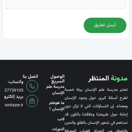
أرسل تعليق
مدونة
المنتظر
الوصول
اتصل بنا
السريع
واتساب:
مدرسة علم
تعتبر مدرسة علم الإنسان بيئة خصبة
6737739105
الإنسان
بريد إلكتروني
لطرح أسئلة كبرى حول وجود الإنسان
ما هوعلم
@montazer.ir
ومعناه. إن التساؤلات التي لا تزال دون
الإنسان ؟
إجابة حول طبيعتنا وعلاقتنا بالكون قد
کتب
تساهم في شعور الإنسان بالقلق والحزن
الدورات
والخوف من الحياة. فغياب المعرفة