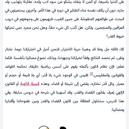
على الدنيا بأسرها. أو كمن لا ينفك يشكو من سوء أدب ولده، مقارنة بتهذيب ولد
جاره، دون أن يكلف نفسه عناء التفكير في دوره في هذا الأمر. وآخرون يستميتون في
البحث عن طوالعهم المنقوشة على جبين الغيب، فيهيمون على وجوههم في دروب
العرافين والمنجمين. ولكن، هل كُتب كل شيء حقاً، وهل نحن مجرد دمى تحركها
خيوط القدر؟
كلا، فالله جل وعلا قد وهبنا حرية الاختيار، فنحن أحرار في اختياراتنا دوما، نختار
ونقرر، ثم نحصد النتائج وفقاً لخياراتنا وجهودنا، وبذلك نصوغ مصائرنا بأنفسنا. فكما
نعلم، فإن نظام الكون بأكمله يقوم على أسس رياضية دقيقة، تحكمه القواعد
[1]
والقوانين والمقاييس.
فليس في الوجود شيء بلا قَدَر، أي بلا قيمة أو حجم أو
معيار. وكل قَدَر نختاره، يفضي إلى نتيجة أو قضاء. وهذه
السنة الإلهية
أو القانون
الإلهي يُعرف بقانون القضاء والقدر، وقد أسهبنا في شرحه في دروس سابقة. وفي
هذا الدرس، سنتناول العلاقة بين قانون القضاء والقدر وبين طموحاتنا وأقدارنا
ومصائرنا.