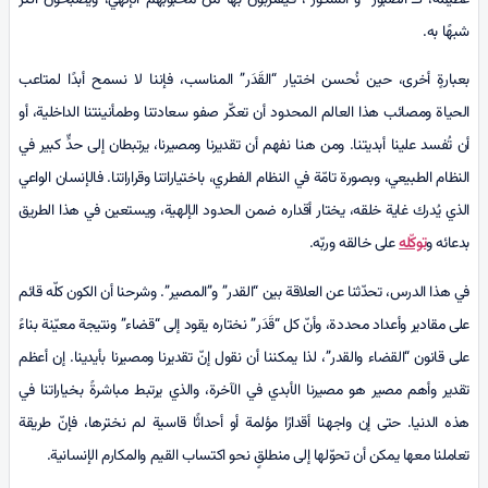
شبهًا به.
بعبارةٍ أخرى، حين نُحسن اختيار “القَدَر” المناسب، فإننا لا نسمح أبدًا لمتاعب
الحياة ومصائب هذا العالم المحدود أن تعكّر صفو سعادتنا وطمأنينتنا الداخلية، أو
أن تُفسد علينا أبديتنا. ومن هنا نفهم أن تقديرنا ومصيرنا، يرتبطان إلى حدٍّ كبير في
النظام الطبيعي، وبصورة تامّة في النظام الفطري، باختياراتنا وقراراتنا. فالإنسان الواعي
الذي يُدرك غاية خلقه، يختار أقداره ضمن الحدود الإلهية، ويستعين في هذا الطريق
بدعائه و
توكّله
على خالقه وربّه.
في هذا الدرس، تحدّثنا عن العلاقة بين “القدر” و”المصير”. وشرحنا أن الكون كلّه قائم
على مقادير وأعداد محددة، وأنّ كل “قَدَر” نختاره يقود إلى “قضاء” ونتيجة معيّنة بناءً
على قانون “القضاء والقدر”، لذا يمكننا أن نقول إنّ تقديرنا ومصيرنا بأيدينا. إن أعظم
تقدير وأهم مصير هو مصيرنا الأبدي في الآخرة، والذي يرتبط مباشرةً بخياراتنا في
هذه الدنيا. حتى إن واجهنا أقدارًا مؤلمة أو أحداثًا قاسية لم نخترها، فإنّ طريقة
تعاملنا معها يمكن أن تحوّلها إلى منطلقٍ نحو اكتساب القيم والمكارم الإنسانية.