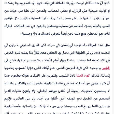
ذكرنا أنّ هناك أقدار ليست بأيدينا؛ كالعائلة التي وُلدنا فيها، أو ملامح وجهنا وشكلنا،
أو كوارث طبيعية مثل الزلازل، أو بعض المصائب والمحن التي تطرأ على حياتنا من
غير أن يكون لنا فيها يد. على سبيل المثال، قد نقود السيارة ملتزمين بكل قوانين
السير، وفجأة ينحرف أحدهم عن مساره ويصطدم بنا بقوة. في هذا الحادث، الطرف
الآخر هو المخطئ، ومع ذلك نحن أيضاً نتعرض لخسائر مادية وجسدية.
مثل هذه المواقف قد تواجه أي إنسان في حياته، لكن الفارق الحقيقي لا يكون في
الحدث ذاته، بل في الطريقة التي نختار بها التعامل معه. فكلٌّ منّا يملك قدره الخاص
في الاستجابة لما يحدث. بعضنا ينهار أمام الأزمات، ولا يُحسن إدارتها، فيقع في
اليأس
والجحود. لكن فريقًا آخر من الناس، هم أولئك الذين عرفوا أنفسهم، ونضجوا
إنسانيًا، فأدركوا
كون الدنيا
ناديًا للتدريب والتمرين على الارتقاء. هؤلاء يعلمون جيدًا
أن كلّ ما يجري من أحداث، إنما هي امتحانات إلهية، وفرص للنمو والتكامل. ولذلك،
لا يسمحون لصعوبات الحياة أن تُطفئ نورهم الداخلي، ولا يدَعون تقلبات الدنيا
تُبعدهم عن الطريق نحو الهدف الذي خُلقوا من أجله. بل على العكس، فإنهم
يُحسنون التعامل مع المحن، ويستخرجون من داخلها كمالاتٍ إنسانية، وأسماءً إلهية
عظيمة، كـ”الصبور” و”الشكور”، فيقتربون بها من محبوبهم الإلهي، ويصبحون أكثر