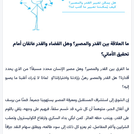
ما العلاقة بين القدر والمصير؟ وهل القضاء والقدر عائقان أمام
تحقيق الأماني؟
ما الفرق بين القدر والمصير؟ وهل مصير الإنسان محدد مسبقاً؟ من الذي يحدد
أقدارنا؟ هل القدر والمصير رهنٌ بإرادتنا واختياراتنا؟و لماذا لا يُدرك أغلبنا ما يصبو
إليه؟
إن الشوق إلى استشراف المستقبل ومعرفة المصير يستهوينا جميعاً. فمنّا من يرسف
في أغلال الجبر، متوهماً أن كل شيء قد حُسم سلفاً، فيهيم على وجهه، يلقي باللوم
على القدر، ويندب حظه العاثر. كمن ابتُلي بداء السكري وارتفاع الكوليسترول وتصلب
الشرايين وآلام المفاصل، ثم يعزو كل ذلك إلى سوء طالعه، ويطلق سهام النقد جزافاً