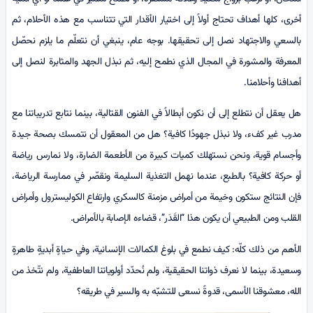
أخرى، كلها أهداف تحتاج أولاً إلى اختيار الأقدار التي تتناسب مع هذه الأحلام، ثم
بالسعي والاجتهاد نصل إلى تحقيقها. بوجه عام، ينبغي أن نتعلّم ما يلزم نحصّل
المعرفة والمشورة في المجال الذي نطمح إليه، ثم نبذل الجهد والمثابرة لنصل إلى
أهدافنا وأحلامنا.
هل يعقل أن نتطلع إلى أن نكون أبطالاً في الفنون القتالية، بينما نتابع تدريباتنا مع
مدرب غير كفء، ولا نبذل جهودًا كافية؟ هل من المعقول أن نتمسك بصحة جيدة
وأجسام قوية، ونحن نستهلك كميات كبيرة من الأطعمة الضارة، ولا نمارس رياضة
أو حركة كافية؟ بالطبع، عندما نهمل التغذية السليمة ونقصّر في ممارسة الرياضة،
فإن النتائج ستكون وخيمة من أمراض مزمنة كالسكري وارتفاع الكوليسترول وأمراض
القلب ومن الطبيعي أن يكون هذا “القَدَر”، قضاءه الإصابة بالأمراض.
الأهم من ذلك كلّه: كيف نطمع في بلوغ الكمالات الإنسانية، وفي حياةٍ أبديةٍ طاهرةٍ
وسعيدة، بينما لا نعرف ذواتنا الحقيقية، ولم نُحدّد أولوياتنا العاطفية، ولم نتّخذ من
الله، معشوقنا الأسمى، قدوةً نسعى للتشبّه به والسير في طريقه؟