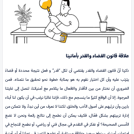
علاقة قانون القضاء والقدر بأمانينا
ذكرنا أنّ قانون القضاء والقدر يقتضي أن لكل “قدر” و فعل نتيجة محددة أو قضاءً
يترتب عليه وأن كل اختيار نقوم به هو بمثابة خطوة نحو تحقيق ما نتمناه. فمن
الضروري أن نختار من بين الأقدار والافعال ما يتلاءم مع أمنياتنا، لنصل إلى غايتنا
المرجوة. إلا أن الواقع كثيرًا ما ينسجم مع ذلك، فإننا غالبًا نرغب في أن يكون لنا أبناء
بارين وأن نربّيهم على أصول الأدب والخلق، لكننا لا نعرف من أين نبدأ، ولا نتمكن من
إدارة تربيتهم بشكل فعّال، فكيف يمكن أن نطمح إلى نتائج رائعة ونحن لا نضع
الأسس الصحيحة؟ أو نفكر في التقدم في مجال فني أو رياضي، أو نطمح للنجاح في
امتحان، أو نرغب بزواج سعيد وعلاقة مستقرة، أو نطمح للتميز في عملنا أو أي أمنية